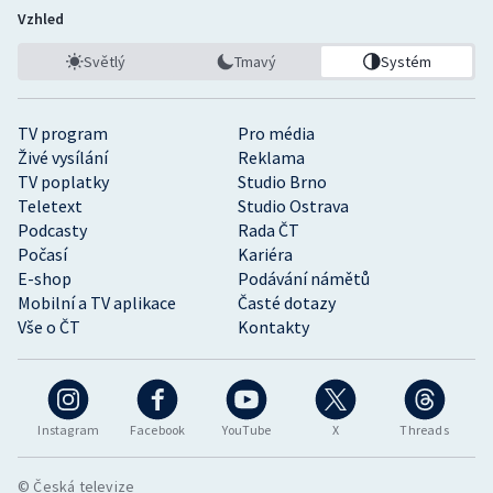
Vzhled
Světlý
Tmavý
Systém
TV program
Pro média
Živé vysílání
Reklama
TV poplatky
Studio Brno
Teletext
Studio Ostrava
Podcasty
Rada ČT
Počasí
Kariéra
E-shop
Podávání námětů
Mobilní a TV aplikace
Časté dotazy
Vše o ČT
Kontakty
Instagram
Facebook
YouTube
X
Threads
© Česká televize