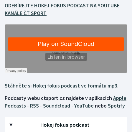
ODEBÍREJTE HOKEJ FOKUS PODCAST NA YOUTUBE
KANÁLE ČT SPORT
Gymnastika
Házená
Jezdectví
Judo
Krasobruslení
Lezení
Stáhněte si Hokej fokus podcast ve formátu mp3.
Podcasty webu ctsport.cz najdete v aplikacích
Apple
Lyže a snowboard
Podcasts
-
RSS
-
Soundcloud
-
YouTube
nebo
Spotify
Moderní pětiboj
Hokej fokus podcast
Motorsport