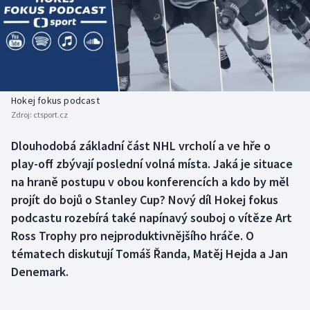
Baseball a softbal
Soutěže
Basketbal
Historické návraty
Biatlon
Aplikace ČT sport
Hokej fokus podcast
Boby a skeleton
AZ kvíz
Zdroj:
ctsport.cz
Box
Dlouhodobá základní část NHL vrcholí a ve hře o
play-off zbývají poslední volná místa. Jaká je situace
Curling
na hraně postupu v obou konferencích a kdo by měl
projít do bojů o Stanley Cup? Nový díl Hokej fokus
Dostihy
podcastu rozebírá také napínavý souboj o vítěze Art
Ross Trophy pro nejproduktivnějšího hráče. O
Florbal
tématech diskutují Tomáš Řanda, Matěj Hejda a Jan
Denemark.
Futsal
Golf