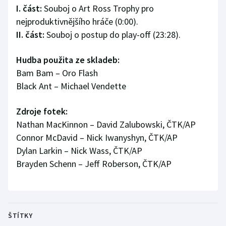
I. část:
Souboj o Art Ross Trophy pro
Olympijské hry
nejproduktivnějšího hráče (0:00).
II. část:
Souboj o postup do play-off (23:28).
Parasport
Hudba použita ze skladeb:
Plavání
Bam Bam – Oro Flash
Black Ant – Michael Vendette
Plážový volejbal
Zdroje fotek:
Ragby
Nathan MacKinnon – David Zalubowski, ČTK/AP
Rychlobruslení
Connor McDavid – Nick Iwanyshyn, ČTK/AP
Dylan Larkin – Nick Wass, ČTK/AP
Rychlostní kanoistika
Brayden Schenn – Jeff Roberson, ČTK/AP
Short track
Sportovní střelba
ŠTÍTKY