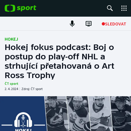
POPULÁRNÍ
SLEDOVAT
Fotbal
HOKEJ
Hokej fokus podcast: Boj o
Hokej
postup do play-off NHL a
strhující přetahovaná o Art
Tenis
Ross Trophy
Atletika
ČT sport
2. 4. 2024
|
Zdroj:
ČT sport
Cyklistika
DALŠÍ SPORTY
Americký fotbal
NEPŘEHLÉDNĚTE