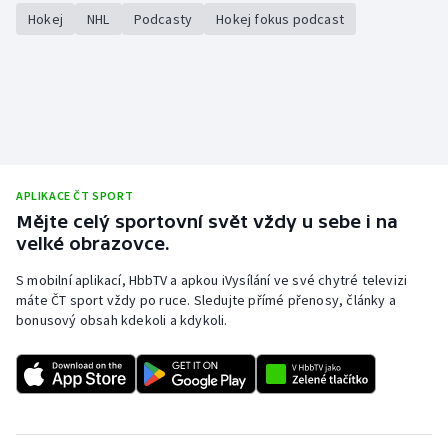
Stolní tenis
Hokej
NHL
Podcasty
Hokej fokus podcast
Triatlon
Veslování
Vodní slalom
APLIKACE ČT SPORT
Volejbal
Mějte celý sportovní svět vždy u sebe i na
velké obrazovce.
Ostatní
S mobilní aplikací, HbbTV a apkou iVysílání ve své chytré televizi
máte ČT sport vždy po ruce. Sledujte přímé přenosy, články a
bonusový obsah kdekoli a kdykoli.