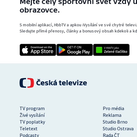
Mějte celý sportovní svět vždy u
obrazovce.
S mobilní aplikací, HbbTV a apkou iVysílání ve své chytré telev
Sledujte přímé přenosy, články a bonusový obsah kdekoli a kd
TV program
Pro média
Živé vysílání
Reklama
TV poplatky
Studio Brno
Teletext
Studio Ostrava
Podcasty
Rada ČT