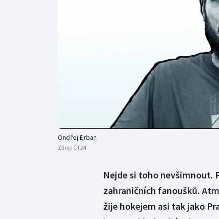
Curling
Dostihy
Florbal
Futsal
Golf
Gymnastika
Ondřej Erban
Zdroj:
ČT24
Nejde si toho nevšimnout. 
zahraničních fanoušků. Atmo
žije hokejem asi tak jako P