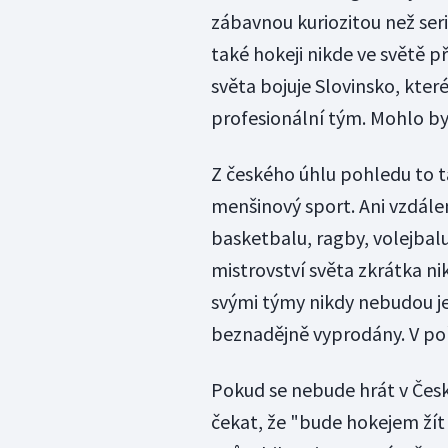
zábavnou kuriozitou než seri
také hokeji nikde ve světě př
světa bojuje Slovinsko, kter
profesionální tým. Mohlo by
Z českého úhlu pohledu to t
menšinový sport. Ani vzdále
basketbalu, ragby, volejbal
mistrovství světa zkrátka n
svými týmy nikdy nebudou j
beznadějně vyprodány. V poř
Pokud se nebude hrát v Česk
čekat, že "bude hokejem žít 