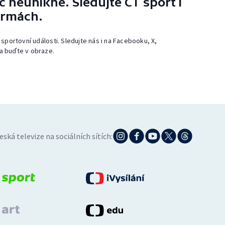
 neunikne. Sledujte ČT sport i
ormách.
 sportovní události. Sledujte nás i na Facebooku, X,
a buďte v obraze.
eská televize na sociálních sítích: