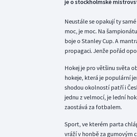
je o stockholmské mistrovst
Neustále se opakují ty samé
moc, je moc. Na šampionátu n
boje o Stanley Cup. A mantr
propagaci. Jenže pořád opom
Hokej je pro většinu světa 
hokeje, která je populární j
shodou okolností patří i Česk
jednu z velmocí, je lední hok
zaostává za fotbalem.
Sport, ve kterém parta chlá
vráží v honbě za gumovým co