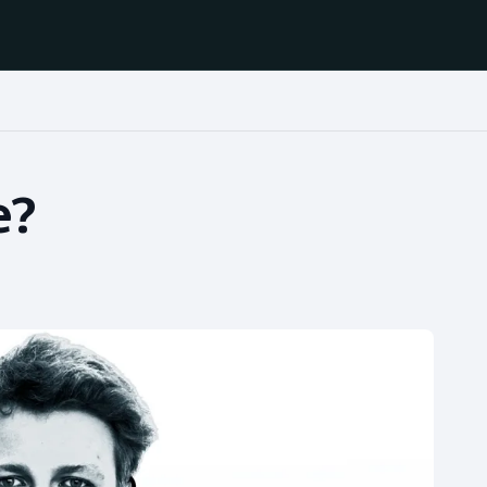
Házená
Ragby
e?
Jezdectví
Rychlobruslení
Rychlostní
Judo
kanoistika
Krasobruslení
Short track
Lezení
Sportovní střelba
Lyže a snowboard
Stolní tenis