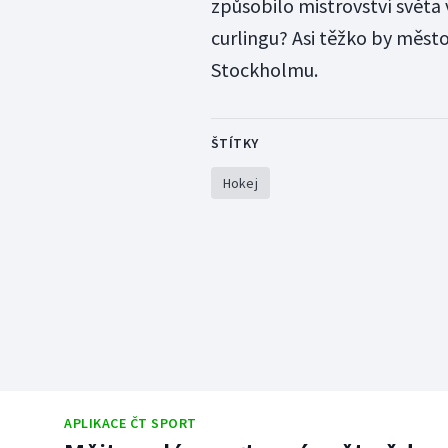
způsobilo mistrovství světa 
curlingu? Asi těžko by město
Stockholmu.
ŠTÍTKY
Hokej
APLIKACE ČT SPORT