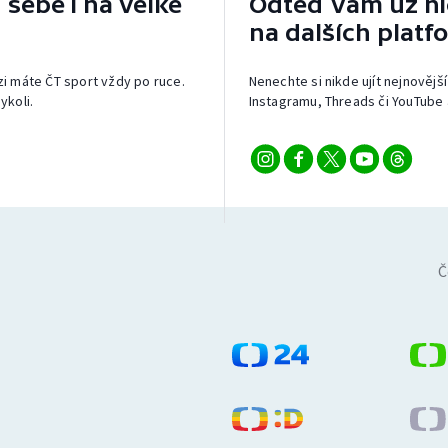
 sebe i na velké
Odteď vám už nic
na dalších platf
izi máte ČT sport vždy po ruce.
Nenechte si nikde ujít nejnovější
ykoli.
Instagramu, Threads či YouTube 
Č