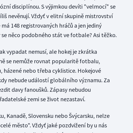
ózní disciplínou. S výjimkou devíti "velmocí" se
íliš nevěnují. Vždyť v elitní skupině mistrovství
é má 148 registrovaných hráčů a jen jediný
 se něco podobného stát ve fotbale? Asi těžko.
ak vypadat nemusí, ale hokej je zkrátka
ně se nemůže rovnat popularitě fotbalu,
u, házené nebo třeba cyklistice. Hokejové
ikdy nebude událostí globálního významu. Za
ezdit davy fanoušků. Zápasy nebudou
adatelské zemi se život nezastaví.
u, Kanadě, Slovensku nebo Švýcarsku, nelze
celé město". Vždyť jaké pozdvižení by u nás