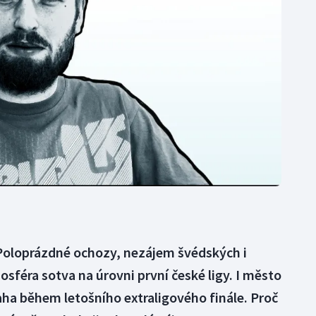
Moderní pětiboj
Triatlon
Motorsport
Veslování
Olympijské hry
Vodní slalom
Parasport
Volejbal
Plavání
Ostatní
Plážový volejbal
Poloprázdné ochozy, nezájem švédských i
sféra sotva na úrovni první české ligy. I město
raha během letošního extraligového finále. Proč