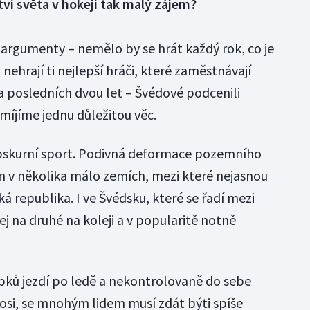
ví světa v hokeji tak malý zájem?
 argumenty – nemělo by se hrát každý rok, co je
ehrají ti nejlepší hráči, které zaměstnávají
a posledních dvou let – Švédové podcenili
íjíme jednu důležitou věc.
obskurní sport. Podivná deformace pozemního
en v několika málo zemích, mezi které nejasnou
á republika. I ve Švédsku, které se řadí mezi
ej na druhé na koleji a v popularitě notně
pků jezdí po ledě a nekontrolovaně do sebe
si, se mnohým lidem musí zdát býti spíše