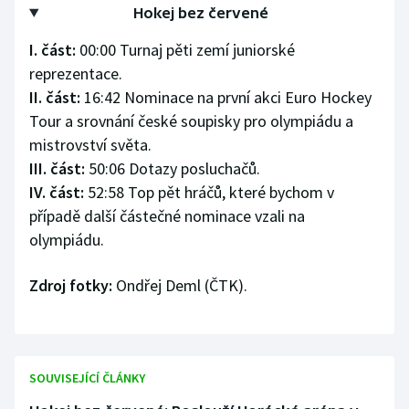
Hokej bez červené
Olympijské hry
I. část:
00:00 Turnaj pěti zemí juniorské
Parasport
reprezentace.
II. část:
16:42 Nominace na první akci Euro Hockey
Plavání
Tour a srovnání české soupisky pro olympiádu a
mistrovství světa.
Plážový volejbal
III. část:
50:06 Dotazy posluchačů.
IV. část:
52:58 Top pět hráčů, které bychom v
Ragby
případě další částečné nominace vzali na
olympiádu.
Rychlobruslení
Zdroj fotky:
Ondřej Deml (ČTK).
Rychlostní kanoistika
Short track
Sportovní střelba
SOUVISEJÍCÍ ČLÁNKY