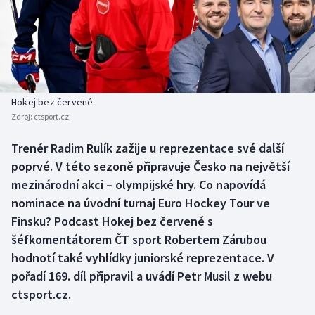
Baseball a softbal
Soutěže
Basketbal
Historické návraty
Biatlon
Aplikace ČT sport
Hokej bez červené
Boby a skeleton
AZ kvíz
Zdroj:
ctsport.cz
Box
Trenér Radim Rulík zažije u reprezentace své další
poprvé. V této sezoně připravuje Česko na největší
Curling
mezinárodní akci – olympijské hry. Co napovídá
nominace na úvodní turnaj Euro Hockey Tour ve
Dostihy
Finsku? Podcast Hokej bez červené s
šéfkomentátorem ČT sport Robertem Zárubou
Florbal
hodnotí také vyhlídky juniorské reprezentace. V
pořadí 169. díl připravil a uvádí Petr Musil z webu
Futsal
ctsport.cz.
Golf