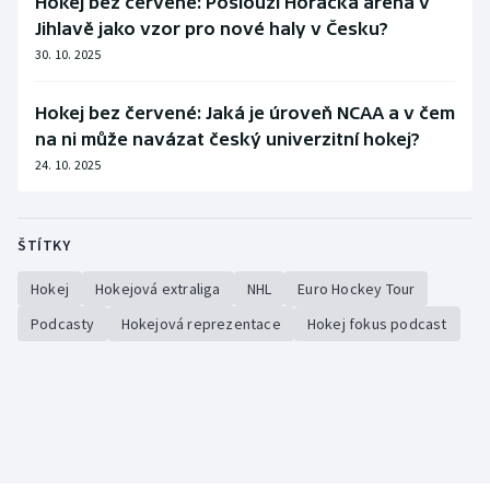
Hokej bez červené: Poslouží Horácká aréna v
Stolní tenis
Jihlavě jako vzor pro nové haly v Česku?
30. 10. 2025
Triatlon
Hokej bez červené: Jaká je úroveň NCAA a v čem
Veslování
na ni může navázat český univerzitní hokej?
24. 10. 2025
Vodní slalom
Volejbal
ŠTÍTKY
Ostatní
Hokej
Hokejová extraliga
NHL
Euro Hockey Tour
Podcasty
Hokejová reprezentace
Hokej fokus podcast