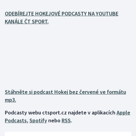
ODEBÍREJTE HOKEJOVÉ PODCASTY NA YOUTUBE
Gymnastika
KANÁLE ČT SPORT.
Házená
Jezdectví
Judo
Krasobruslení
Lezení
Stáhněte si podcast Hokej bez červené ve formátu
mp3.
Lyže a snowboard
Podcasty webu ctsport.cz najdete v aplikacích
Apple
Moderní pětiboj
Podcasts
,
Spotify
nebo
RSS
.
Motorsport