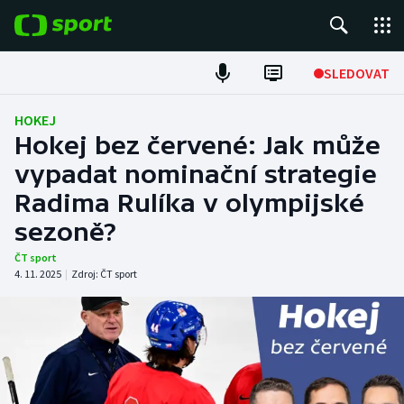
POPULÁRNÍ
SLEDOVAT
Fotbal
HOKEJ
Hokej bez červené: Jak může
Hokej
vypadat nominační strategie
Radima Rulíka v olympijské
Tenis
sezoně?
Atletika
ČT sport
4. 11. 2025
|
Zdroj:
ČT sport
Cyklistika
DALŠÍ SPORTY
Americký fotbal
NEPŘEHLÉDNĚTE