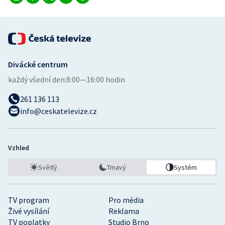
Divácké centrum
každý všední den:
8:00—16:00 hodin
261 136 113
info@ceskatelevize.cz
Vzhled
Světlý
Tmavý
Systém
TV program
Pro média
Živé vysílání
Reklama
TV poplatky
Studio Brno