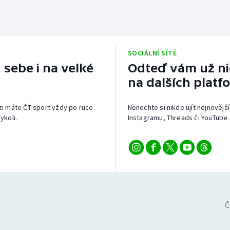
SOCIÁLNÍ SÍTĚ
 sebe i na velké
Odteď vám už nic
na dalších platf
izi máte ČT sport vždy po ruce.
Nenechte si nikde ujít nejnovější
ykoli.
Instagramu, Threads či YouTube 
Č