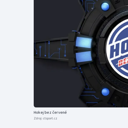
Curling
Dostihy
Florbal
Futsal
Golf
Gymnastika
Hokej bez červené
Zdroj:
ctsport.cz