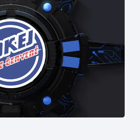
Moderní pětiboj
Triatlon
Motorsport
Veslování
Olympijské hry
Vodní slalom
Parasport
Volejbal
Plavání
Ostatní
Plážový volejbal