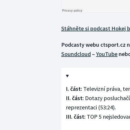
Stáhněte si podcast Hokej 
Podcasty webu ctsport.cz n
Soundcloud
–
YouTube
neb
I. část:
Televizní práva, ten
II. část:
Dotazy posluchačů:
reprezentaci (53:24).
III. část:
TOP 5 nejsledovaně