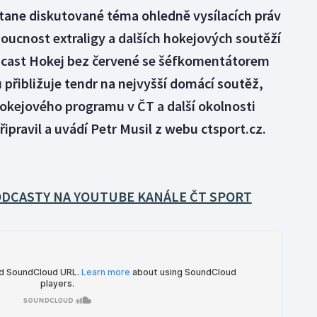
stane diskutované téma ohledně vysílacích práv
doucnost extraligy a dalších hokejových soutěží
dcast Hokej bez červené se šéfkomentátorem
přibližuje tendr na nejvyšší domácí soutěž,
okejového programu v ČT a další okolnosti
řipravil a uvádí Petr Musil z webu ctsport.cz.
DCASTY NA YOUTUBE KANÁLE ČT SPORT