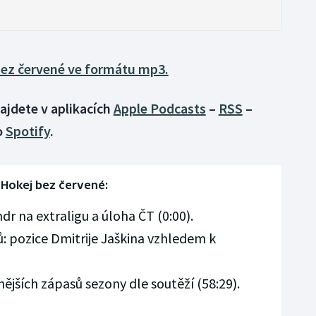
bez červené ve formátu mp3.
ajdete v aplikacích
Apple Podcasts
–
RSS
–
o
Spotify
.
Hokej bez červené:
dr na extraligu a úloha ČT (0:00).
 pozice Dmitrije Jaškina vzhledem k
jších zápasů sezony dle soutěží (58:29).