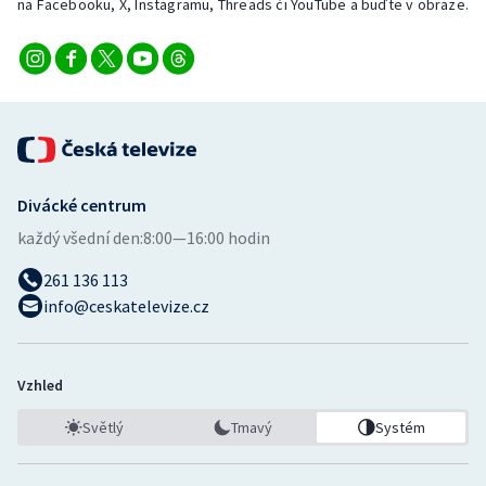
na Facebooku, X, Instagramu, Threads či YouTube a buďte v obraze.
Divácké centrum
každý všední den:
8:00—16:00 hodin
261 136 113
info@ceskatelevize.cz
Vzhled
Světlý
Tmavý
Systém