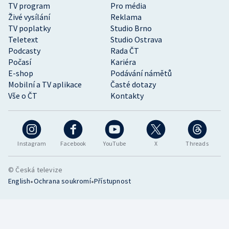
TV program
Pro média
Živé vysílání
Reklama
TV poplatky
Studio Brno
Teletext
Studio Ostrava
Podcasty
Rada ČT
Počasí
Kariéra
E-shop
Podávání námětů
Mobilní a TV aplikace
Časté dotazy
Vše o ČT
Kontakty
Instagram
Facebook
YouTube
X
Threads
© Česká televize
•
•
English
Ochrana soukromí
Přístupnost