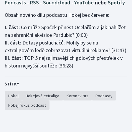
Podcasts
-
RSS
-
Soundcloud
-
YouTube
nebo
Spotify
Olympijské hry
Obsah nového dílu podcastu Hokej bez červené:
Parasport
I. část:
Co může Špaček přinést Ocelářům a jak nahlížet
na zahraniční akvizice Pardubic? (0:00)
Plavání
II. část:
Dotazy posluchačů: Mohly by se na
extraligovém ledě zobrazovat virtuální reklamy? (31:47)
Plážový volejbal
III. část:
TOP 5 nejzajímavějších gólových přestřelek v
historii nejvyšší soutěže (36:28)
Ragby
Rychlobruslení
ŠTÍTKY
Rychlostní kanoistika
Hokej
Hokejová extraliga
Koronavirus
Podcasty
Hokej fokus podcast
Short track
Sportovní střelba