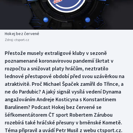
Baseball a softbal
Soutěže
Basketbal
Historické návraty
Biatlon
Aplikace ČT sport
Hokej bez červené
Zdroj:
ctsport.cz
Boby a skeleton
AZ kvíz
Přestože musely extraligové kluby v sezoně
poznamenané koronavirovou pandemií škrtat v
Box
rozpočtu a snižovat platy hráčům, neztratilo
Curling
lednové přestupové období před svou uzávěrkou na
atraktivitě. Proč Michael Špaček zamířil do Třince, a
Dostihy
ne do Pardubic? A jaký signál vysílá vedení Dynama
angažováním Andreje Kosticyna s Konstantinem
Florbal
Barulinem? Podcast Hokej bez červené se
šéfkomentátorem ČT sport Robertem Zárubou
Futsal
rozebírá také hráčské přesuny v brněnské Kometě.
Téma připravil a uvádí Petr Musil z webu ctsport.cz.
Golf