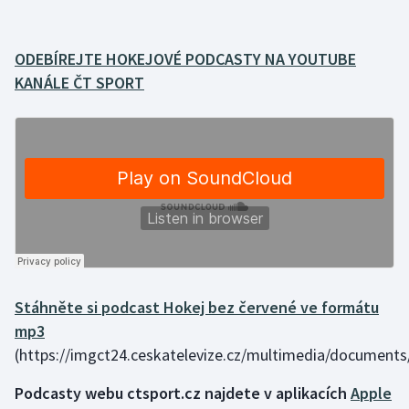
Gymnastika
ODEBÍREJTE HOKEJOVÉ PODCASTY NA YOUTUBE
KANÁLE ČT SPORT
Házená
Jezdectví
Judo
Krasobruslení
Lezení
Lyže a snowboard
Stáhněte si podcast Hokej bez červené ve formátu
mp3
Moderní pětiboj
(https://imgct24.ceskatelevize.cz/multimedia/document
Podcasty webu ctsport.cz najdete v aplikacích
Apple
Motorsport