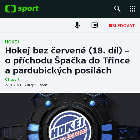
POPULÁRNÍ
SLEDOVAT
Fotbal
HOKEJ
Hokej bez červené (18. díl) –
Hokej
o příchodu Špačka do Třince
a pardubických posilách
Tenis
ČT sport
Atletika
27. 1. 2021
|
Zdroj:
ČT sport
Cyklistika
DALŠÍ SPORTY
Americký fotbal
NEPŘEHLÉDNĚTE