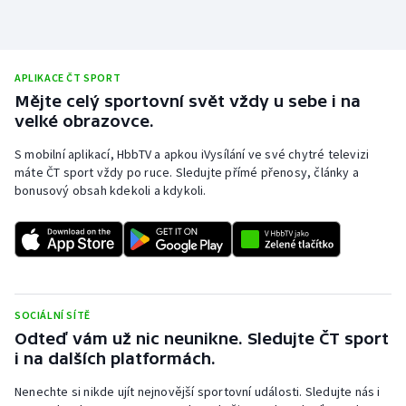
Stolní tenis
Triatlon
APLIKACE ČT SPORT
Veslování
Mějte celý sportovní svět vždy u sebe i na
velké obrazovce.
Vodní slalom
S mobilní aplikací, HbbTV a apkou iVysílání ve své chytré televizi
máte ČT sport vždy po ruce. Sledujte přímé přenosy, články a
Volejbal
bonusový obsah kdekoli a kdykoli.
Ostatní
SOCIÁLNÍ SÍTĚ
Odteď vám už nic neunikne. Sledujte ČT sport
i na dalších platformách.
Nenechte si nikde ujít nejnovější sportovní události. Sledujte nás i