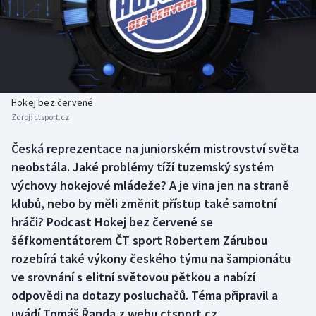
Baseball a softbal
Soutěže
Basketbal
Historické návraty
Biatlon
Aplikace ČT sport
Hokej bez červené
Boby a skeleton
AZ kvíz
Zdroj:
ctsport.cz
Box
Česká reprezentace na juniorském mistrovství světa
neobstála. Jaké problémy tíží tuzemský systém
Curling
výchovy hokejové mládeže? A je vina jen na straně
klubů, nebo by měli změnit přístup také samotní
Dostihy
hráči? Podcast Hokej bez červené se
šéfkomentátorem ČT sport Robertem Zárubou
Florbal
rozebírá také výkony českého týmu na šampionátu
ve srovnání s elitní světovou pětkou a nabízí
Futsal
odpovědi na dotazy posluchačů. Téma připravil a
uvádí Tomáš Řanda z webu ctsport.cz.
Golf