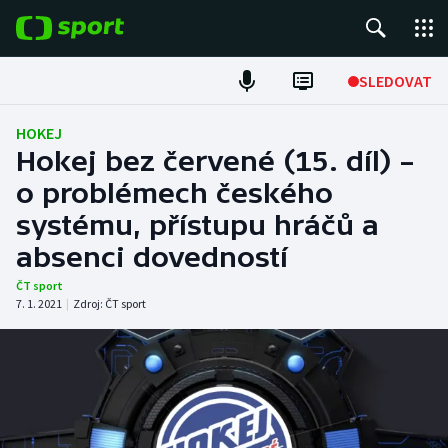
POPULÁRNÍ
SLEDOVAT
Fotbal
HOKEJ
Hokej bez červené (15. díl) –
Hokej
o problémech českého
systému, přístupu hráčů a
Tenis
absenci dovedností
Atletika
ČT sport
7. 1. 2021
|
Zdroj:
ČT sport
Cyklistika
DALŠÍ SPORTY
Americký fotbal
NEPŘEHLÉDNĚTE