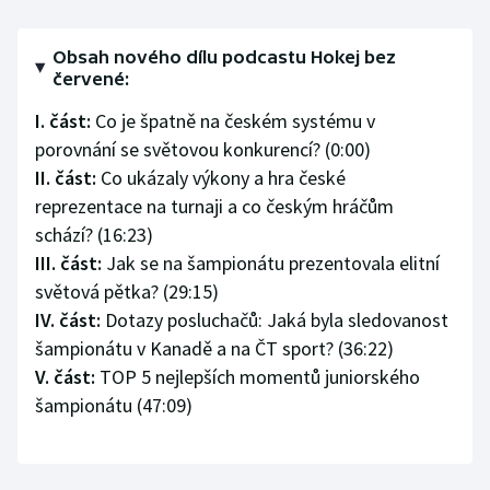
Olympijské hry
Obsah nového dílu podcastu Hokej bez
červené:
Parasport
I. část:
Co je špatně na českém systému v
Plavání
porovnání se světovou konkurencí? (0:00)
II. část:
Co ukázaly výkony a hra české
Plážový volejbal
reprezentace na turnaji a co českým hráčům
schází? (16:23)
Ragby
III. část:
Jak se na šampionátu prezentovala elitní
světová pětka? (29:15)
Rychlobruslení
IV. část:
Dotazy posluchačů: Jaká byla sledovanost
šampionátu v Kanadě a na ČT sport? (36:22)
Rychlostní kanoistika
V. část:
TOP 5 nejlepších momentů juniorského
Short track
šampionátu (47:09)
Sportovní střelba