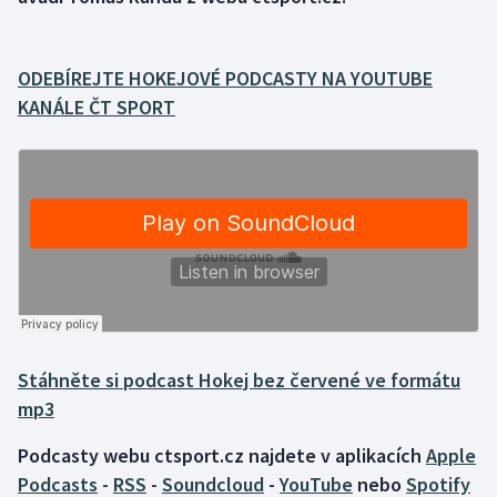
Gymnastika
ODEBÍREJTE HOKEJOVÉ PODCASTY NA YOUTUBE
Házená
KANÁLE ČT SPORT
Jezdectví
Judo
Krasobruslení
Lezení
Lyže a snowboard
Stáhněte si podcast Hokej bez červené ve formátu
mp3
Moderní pětiboj
Podcasty webu ctsport.cz najdete v aplikacích
Apple
Motorsport
Podcasts
-
RSS
-
Soundcloud
-
YouTube
nebo
Spotify