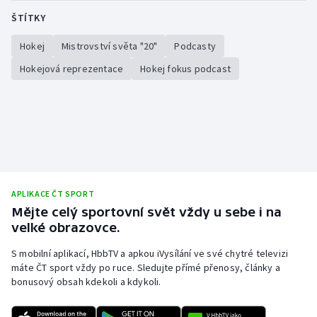
Stolní tenis
ŠTÍTKY
Triatlon
Hokej
Mistrovství světa "20"
Podcasty
Hokejová reprezentace
Hokej fokus podcast
Veslování
Vodní slalom
Volejbal
Ostatní
APLIKACE ČT SPORT
Mějte celý sportovní svět vždy u sebe i na
velké obrazovce.
S mobilní aplikací, HbbTV a apkou iVysílání ve své chytré televizi
máte ČT sport vždy po ruce. Sledujte přímé přenosy, články a
bonusový obsah kdekoli a kdykoli.