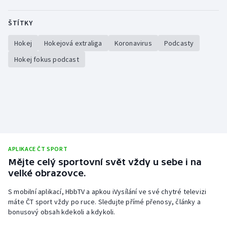
Stolní tenis
ŠTÍTKY
Triatlon
Hokej
Hokejová extraliga
Koronavirus
Podcasty
Veslování
Hokej fokus podcast
Vodní slalom
Volejbal
Ostatní
APLIKACE ČT SPORT
Mějte celý sportovní svět vždy u sebe i na
velké obrazovce.
S mobilní aplikací, HbbTV a apkou iVysílání ve své chytré televizi
máte ČT sport vždy po ruce. Sledujte přímé přenosy, články a
bonusový obsah kdekoli a kdykoli.