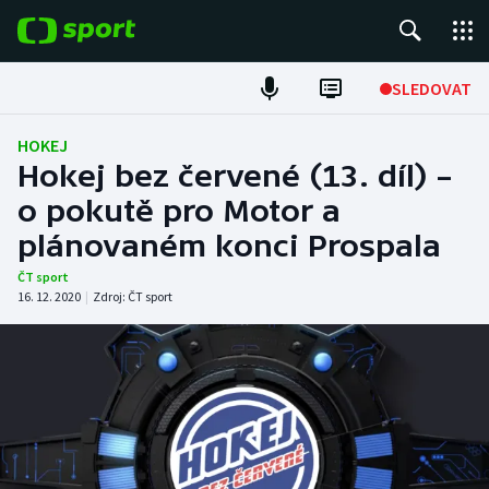
POPULÁRNÍ
SLEDOVAT
Fotbal
HOKEJ
Hokej bez červené (13. díl) –
Hokej
o pokutě pro Motor a
plánovaném konci Prospala
Tenis
ČT sport
Atletika
16. 12. 2020
|
Zdroj:
ČT sport
Cyklistika
DALŠÍ SPORTY
Americký fotbal
NEPŘEHLÉDNĚTE