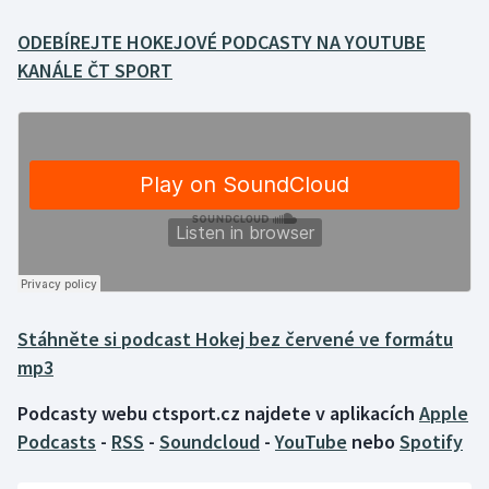
ODEBÍREJTE HOKEJOVÉ PODCASTY NA YOUTUBE
Gymnastika
KANÁLE ČT SPORT
Házená
Jezdectví
Judo
Krasobruslení
Lezení
Stáhněte si podcast Hokej bez červené ve formátu
Lyže a snowboard
mp3
Podcasty webu ctsport.cz najdete v aplikacích
Apple
Moderní pětiboj
Podcasts
-
RSS
-
Soundcloud
-
YouTube
nebo
Spotify
Motorsport