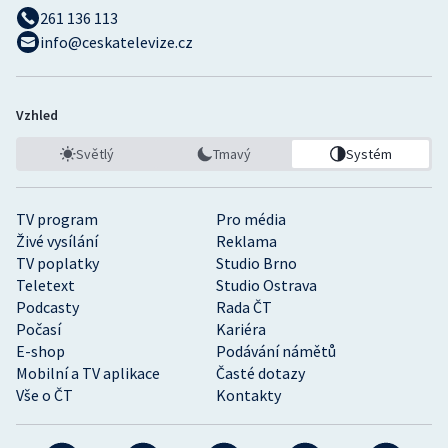
261 136 113
info@ceskatelevize.cz
Vzhled
Světlý
Tmavý
Systém
TV program
Pro média
Živé vysílání
Reklama
TV poplatky
Studio Brno
Teletext
Studio Ostrava
Podcasty
Rada ČT
Počasí
Kariéra
E-shop
Podávání námětů
Mobilní a TV aplikace
Časté dotazy
Vše o ČT
Kontakty