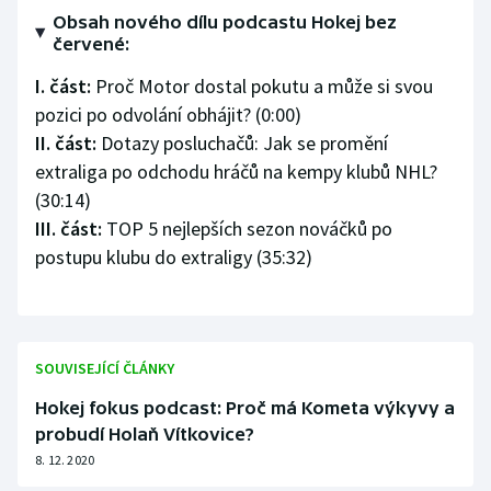
Obsah nového dílu podcastu Hokej bez
Olympijské hry
červené:
I. část:
Proč Motor dostal pokutu a může si svou
Parasport
pozici po odvolání obhájit? (0:00)
Plavání
II. část:
Dotazy posluchačů: Jak se promění
extraliga po odchodu hráčů na kempy klubů NHL?
Plážový volejbal
(30:14)
III. část:
TOP 5 nejlepších sezon nováčků po
Ragby
postupu klubu do extraligy (35:32)
Rychlobruslení
Rychlostní kanoistika
SOUVISEJÍCÍ ČLÁNKY
Short track
Hokej fokus podcast: Proč má Kometa výkyvy a
probudí Holaň Vítkovice?
Sportovní střelba
8. 12. 2020