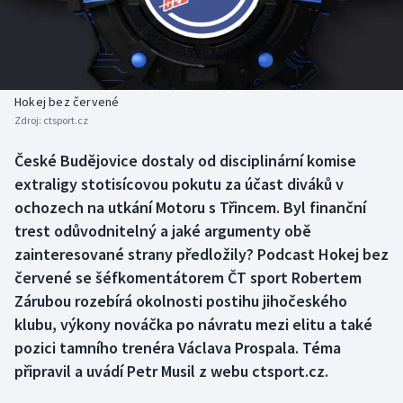
Baseball a softbal
Soutěže
Basketbal
Historické návraty
Biatlon
Aplikace ČT sport
Hokej bez červené
Zdroj:
ctsport.cz
Boby a skeleton
AZ kvíz
České Budějovice dostaly od disciplinární komise
extraligy stotisícovou pokutu za účast diváků v
Box
ochozech na utkání Motoru s Třincem. Byl finanční
Curling
trest odůvodnitelný a jaké argumenty obě
zainteresované strany předložily? Podcast Hokej bez
Dostihy
červené se šéfkomentátorem ČT sport Robertem
Zárubou rozebírá okolnosti postihu jihočeského
Florbal
klubu, výkony nováčka po návratu mezi elitu a také
pozici tamního trenéra Václava Prospala. Téma
Futsal
připravil a uvádí Petr Musil z webu ctsport.cz.
Golf