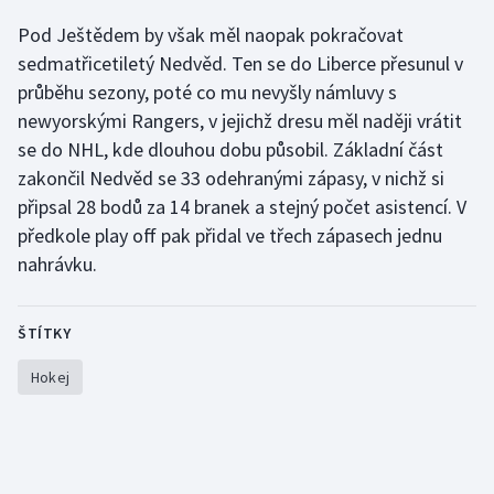
Olympijské hry
Pod Ještědem by však měl naopak pokračovat
sedmatřicetiletý Nedvěd. Ten se do Liberce přesunul v
Parasport
průběhu sezony, poté co mu nevyšly námluvy s
newyorskými Rangers, v jejichž dresu měl naději vrátit
Plavání
se do NHL, kde dlouhou dobu působil. Základní část
zakončil Nedvěd se 33 odehranými zápasy, v nichž si
Plážový volejbal
připsal 28 bodů za 14 branek a stejný počet asistencí. V
předkole play off pak přidal ve třech zápasech jednu
Ragby
nahrávku.
Rychlobruslení
ŠTÍTKY
Rychlostní kanoistika
Hokej
Short track
Sportovní střelba