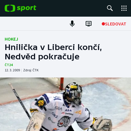
POPULÁRNÍ
SLEDOVAT
Fotbal
HOKEJ
Hnilička v Liberci končí,
Hokej
Nedvěd pokračuje
Tenis
ČT24
12. 3. 2009
|
Zdroj:
ČTK
Atletika
Cyklistika
DALŠÍ SPORTY
Americký fotbal
NEPŘEHLÉDNĚTE