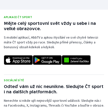
Stolní tenis
Triatlon
APLIKACE ČT SPORT
Mějte celý sportovní svět vždy u sebe i na
Veslování
velké obrazovce.
S mobilní aplikací, HbbTV a apkou iVysílání ve své chytré televizi
Vodní slalom
máte ČT sport vždy po ruce. Sledujte přímé přenosy, články a
bonusový obsah kdekoli a kdykoli.
Volejbal
Ostatní
SOCIÁLNÍ SÍTĚ
Odteď vám už nic neunikne. Sledujte ČT sport
i na dalších platformách.
Nenechte si nikde ujít nejnovější sportovní události. Sledujte nás i
na Facebooku, X, Instagramu, Threads či YouTube a buďte v obraze.