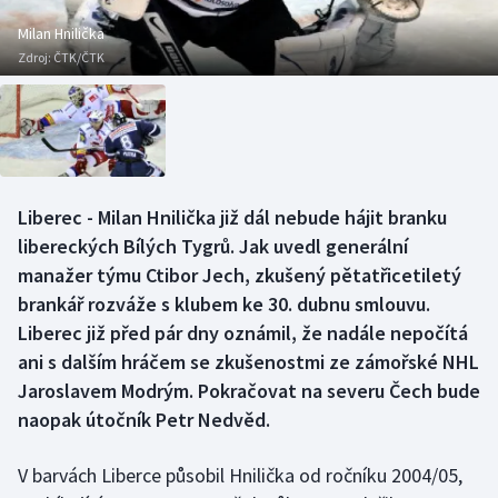
Baseball a softbal
Soutěže
Milan Hnilička
Zdroj:
ČTK/ČTK
Basketbal
Historické návraty
Biatlon
Aplikace ČT sport
Boby a skeleton
AZ kvíz
Liberec - Milan Hnilička již dál nebude hájit branku
Box
libereckých Bílých Tygrů. Jak uvedl generální
manažer týmu Ctibor Jech, zkušený pětatřicetiletý
Curling
brankář rozváže s klubem ke 30. dubnu smlouvu.
Liberec již před pár dny oznámil, že nadále nepočítá
Dostihy
ani s dalším hráčem se zkušenostmi ze zámořské NHL
Florbal
Jaroslavem Modrým. Pokračovat na severu Čech bude
naopak útočník Petr Nedvěd.
Futsal
V barvách Liberce působil Hnilička od ročníku 2004/05,
Golf