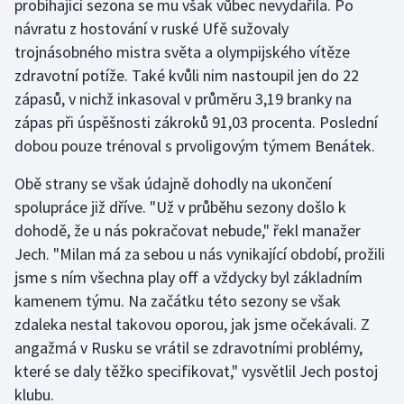
probíhající sezona se mu však vůbec nevydařila. Po
návratu z hostování v ruské Ufě sužovaly
Gymnastika
trojnásobného mistra světa a olympijského vítěze
zdravotní potíže. Také kvůli nim nastoupil jen do 22
Házená
zápasů, v nichž inkasoval v průměru 3,19 branky na
zápas při úspěšnosti zákroků 91,03 procenta. Poslední
Jezdectví
dobou pouze trénoval s prvoligovým týmem Benátek.
Judo
Obě strany se však údajně dohodly na ukončení
spolupráce již dříve. "Už v průběhu sezony došlo k
Krasobruslení
dohodě, že u nás pokračovat nebude," řekl manažer
Jech. "Milan má za sebou u nás vynikající období, prožili
Lezení
jsme s ním všechna play off a vždycky byl základním
kamenem týmu. Na začátku této sezony se však
Lyže a snowboard
zdaleka nestal takovou oporou, jak jsme očekávali. Z
Moderní pětiboj
angažmá v Rusku se vrátil se zdravotními problémy,
které se daly těžko specifikovat," vysvětlil Jech postoj
Motorsport
klubu.