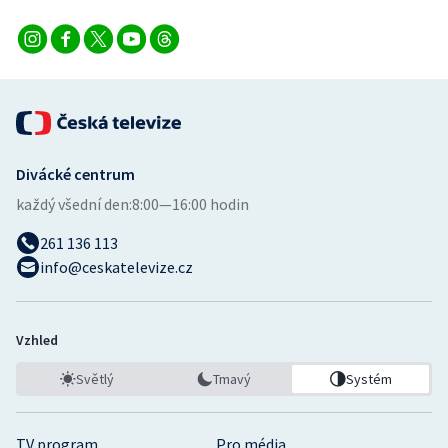
Divácké centrum
každý všední den:
8:00—16:00 hodin
261 136 113
info@ceskatelevize.cz
Vzhled
Světlý
Tmavý
Systém
TV program
Pro média