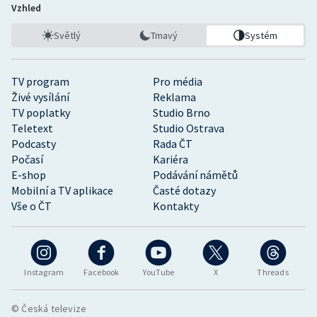
Vzhled
Světlý
Tmavý
Systém
TV program
Pro média
Živé vysílání
Reklama
TV poplatky
Studio Brno
Teletext
Studio Ostrava
Podcasty
Rada ČT
Počasí
Kariéra
E-shop
Podávání námětů
Mobilní a TV aplikace
Časté dotazy
Vše o ČT
Kontakty
Instagram
Facebook
YouTube
X
Threads
© Česká televize