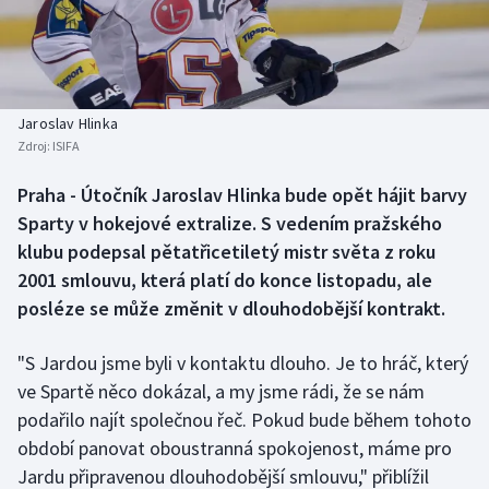
Baseball a softbal
Soutěže
Basketbal
Historické návraty
Biatlon
Aplikace ČT sport
Jaroslav Hlinka
Zdroj:
ISIFA
Boby a skeleton
AZ kvíz
Praha - Útočník Jaroslav Hlinka bude opět hájit barvy
Sparty v hokejové extralize. S vedením pražského
Box
klubu podepsal pětatřicetiletý mistr světa z roku
Curling
2001 smlouvu, která platí do konce listopadu, ale
posléze se může změnit v dlouhodobější kontrakt.
Dostihy
"S Jardou jsme byli v kontaktu dlouho. Je to hráč, který
Florbal
ve Spartě něco dokázal, a my jsme rádi, že se nám
podařilo najít společnou řeč. Pokud bude během tohoto
Futsal
období panovat oboustranná spokojenost, máme pro
Jardu připravenou dlouhodobější smlouvu," přiblížil
Golf