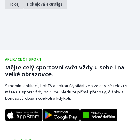
Stolní tenis
Hokej
Hokejová extraliga
Triatlon
Veslování
Vodní slalom
APLIKACE ČT SPORT
Volejbal
Mějte celý sportovní svět vždy u sebe i na
velké obrazovce.
Ostatní
S mobilní aplikací, HbbTV a apkou iVysílání ve své chytré televizi
máte ČT sport vždy po ruce. Sledujte přímé přenosy, články a
bonusový obsah kdekoli a kdykoli.