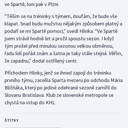
ve Spartě, loni pak v Plzni.
Olympijské hry
"Těším se na tréninky s týmem, doufám, že bude vše
Parasport
klapat. Snad budu mužstvu nějakým způsobem platný a
podaří se mi Spartě pomoci," uvedl Hlinka. "Ve Spartě
Plavání
jsem strávil hodně let a prožil spoustu sezon. I když
tým prošel před minulou sezonou velkou obměnou,
Plážový volejbal
řadu lidí pořád znám a šatna je taky stále stejná. Věřím,
že zapadnu," dodal ostřílený centr.
Ragby
Příchodem Hlinky, jenž se ihned zapojí do tréninku
Rychlobruslení
prvního týmu, zacelila Sparta mezeru po odchodu Mária
Bližňáka, který po jediné odehrané sezoně zamířil do
Rychlostní kanoistika
Slovanu Bratislava. Klub ze slovenské metropole se
chystá na vstup do KHL.
Short track
Sportovní střelba
ŠTÍTKY