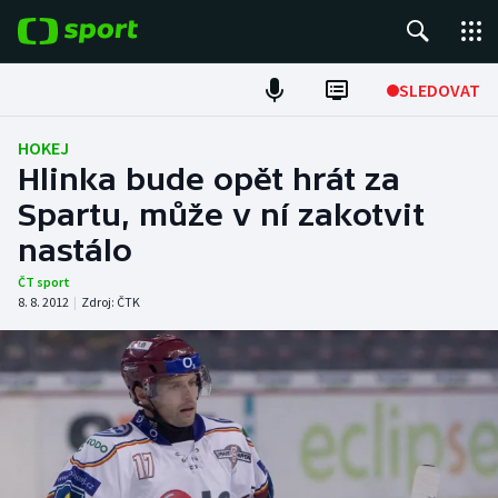
POPULÁRNÍ
SLEDOVAT
Fotbal
HOKEJ
Hlinka bude opět hrát za
Hokej
Spartu, může v ní zakotvit
nastálo
Tenis
ČT sport
Atletika
8. 8. 2012
|
Zdroj:
ČTK
Cyklistika
DALŠÍ SPORTY
Americký fotbal
NEPŘEHLÉDNĚTE