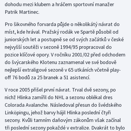
dohodu mezi klubem a hráčem sportovní manažer
Patrik Martinec.
Gymnastika
Pro šikovného forvarda půjde o několikátý návrat do
Házená
míst, kde hrával. Pražský rodák ve Spartě působil od
juniorských let a postupně se od svých začátků v české
Jezdectví
nejvyšší soutěži v sezoně 1994/95 propracoval do
pozice klíčové opory. V ročníku 2001/02 před odchodem
Judo
do švýcarského Klotenu zaznamenal ve své bodově
nejlepší extraligové sezoně v 65 utkáních včetně play-
Krasobruslení
off 76 bodů za 25 branek a 51 asistencí.
Lezení
V roce 2005 přišel první návrat. Trval dvě sezony, po
nichž Hlinka zamířil do NHL a sezonu oblékal dres
Lyže a snowboard
Colorada Avalanche. Následoval přesun do švédského
Moderní pětiboj
Linköpingu, jehož barvy hájil Hlinka poslední čtyři
sezony. Kvůli tamním daňovým zákonům však začínal
Motorsport
tři poslední sezony pokaždé v extralize. Dvakrát to bylo