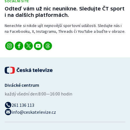
SOCIÁLNÍ SÍTĚ
Odteď vám už nic neunikne. Sledujte ČT sport
i na dalších platformách.
Nenechte si nikde ujít nejnovější sportovní události. Sledujte nás i
na Facebooku, X, Instagramu, Threads či YouTube a buďte v obraze.
Divácké centrum
každý všední den:
8:00—16:00 hodin
261 136 113
info@ceskatelevize.cz