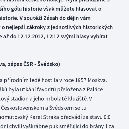
šího gólu historie však můžete hlasovat o
historie. V soutěži Zásah do dějin vám
 nejlepší zákroky z jednotlivých historických
 až do 12.12.2012, 12:12 svými hlasy vybírat
va, zápas ČSR - Švédsko)
a přírodním ledě hostila v roce 1957 Moskva.
ků byla utkání favoritů přeložena z Paláce
ový stadion a jeho hrbolaté kluziště. V
i Československem a Švédskem se tu
homutovský Karel Straka předvádí za stavu 0:0
dní chvíli vyškrábne puk směřující do brány. I za