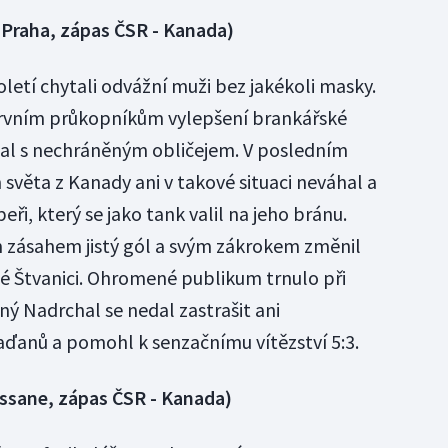
 Praha, zápas ČSR - Kanada)
oletí chytali odvážní muži bez jakékoli masky.
 prvním průkopníkům vylepšení brankářské
tal s nechráněným obličejem. V posledním
 světa z Kanady ani v takové situaci neváhal a
eři, který se jako tank valil na jeho bránu.
m zásahem jistý gól a svým zákrokem změnil
é Štvanici. Ohromené publikum trnulo při
ný Nadrchal se nedal zastrašit ani
anů a pomohl k senzačnímu vítězství 5:3.
ssane, zápas ČSR - Kanada)