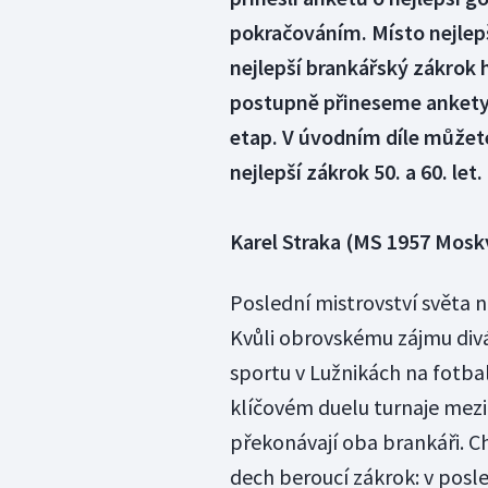
pokračováním. Místo nejlep
nejlepší brankářský zákrok 
postupně přineseme ankety o
etap. V úvodním díle můžete
nejlepší zákrok 50. a 60. let.
Karel Straka (MS 1957 Mosk
Poslední mistrovství světa n
Kvůli obrovskému zájmu divá
sportu v Lužnikách na fotbal
klíčovém duelu turnaje mez
překonávají oba brankáři. C
dech beroucí zákrok: v posle