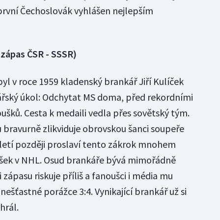
 první Čechoslovák vyhlášen nejlepším
, zápas ČSR - SSSR)
yl v roce 1959 kladenský brankář Jiří Kulíček
ářský úkol: Odchytat MS doma, před rekordními
šků. Cesta k medaili vedla přes sovětský tým.
 bravurně zlikviduje obrovskou šanci soupeře
etí později proslaví tento zákrok mnohem
ašek v NHL. Osud brankáře bývá mimořádně
li zápasu riskuje příliš a fanoušci i média mu
a nešťastné porážce 3:4. Vynikající brankář už si
hrál.