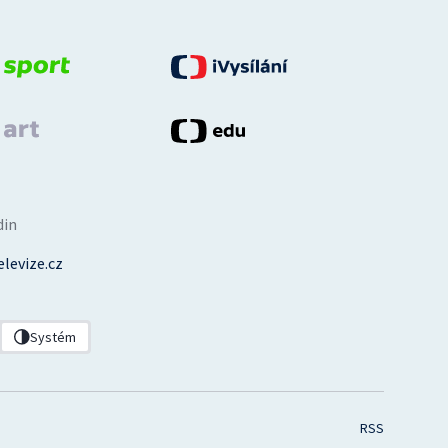
din
levize.cz
Systém
RSS