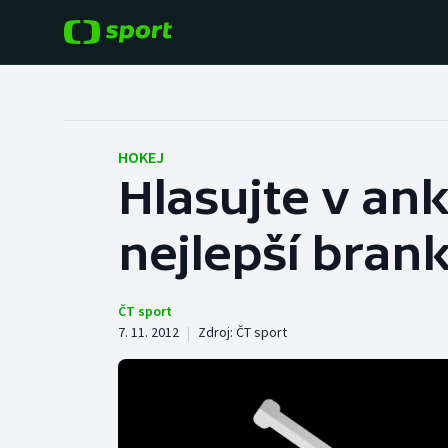
POPULÁRNÍ
DALŠÍ SPORTY
Fotbal
Americký fotbal
HOKEJ
Hlasujte v ank
Hokej
Baseball a softbal
nejlepší bran
Tenis
Basketbal
Atletika
Biatlon
ČT sport
7. 11. 2012
|
Zdroj:
ČT sport
Cyklistika
Boby a skeleton
Box