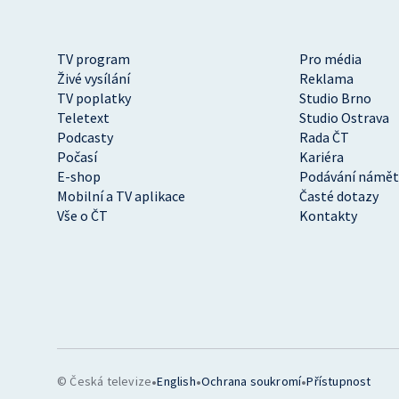
TV program
Pro média
Živé vysílání
Reklama
TV poplatky
Studio Brno
Teletext
Studio Ostrava
Podcasty
Rada ČT
Počasí
Kariéra
E-shop
Podávání námět
Mobilní a TV aplikace
Časté dotazy
Vše o ČT
Kontakty
•
•
•
© Česká televize
English
Ochrana soukromí
Přístupnost