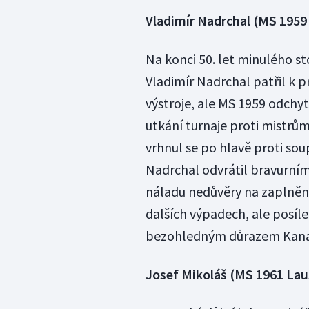
Vladimír Nadrchal (MS 1959
Na konci 50. let minulého st
Vladimír Nadrchal patřil k
výstroje, ale MS 1959 odchy
utkání turnaje proti mistrům
vrhnul se po hlavě proti soup
Nadrchal odvrátil bravurní
náladu nedůvěry na zaplněn
dalších výpadech, ale posíle
bezohledným důrazem Kanaď
Josef Mikoláš (MS 1961 Lau