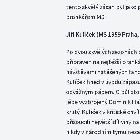
tento skvělý zásah byl jako
brankářem MS.
Jiří Kulíček (MS 1959 Praha
Po dvou skvělých sezonách b
připraven na nejtěžší brank
návštěvami natěšených fanou
Kulíček hned v úvodu zápasu
odvážným pádem. O půl stol
lépe vyzbrojený Dominik H
krutý. Kulíček v kritické chví
přisoudili největší díl viny n
nikdy v národním týmu neza