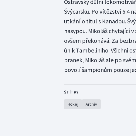
Ostravský důlní lokomotivář 
Švýcarsku. Po vítězství 6:4
utkání o titul s Kanadou. Švýc
nasypou. Mikoláš chytající v 
ovšem překonává. Za bezbra
únik Tambeliniho. Všichni os
branek, Mikoláš ale po svém 
povolí šampionům pouze jede
ŠTÍTKY
Hokej
Archiv