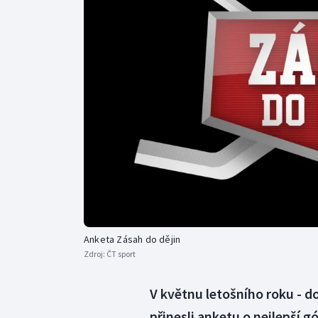
Curling
Dostihy
Florbal
Futsal
Golf
Gymnastika
Anketa Zásah do dějin
Zdroj:
ČT sport
V květnu letošního roku - d
přinesli anketu o nejlepší g