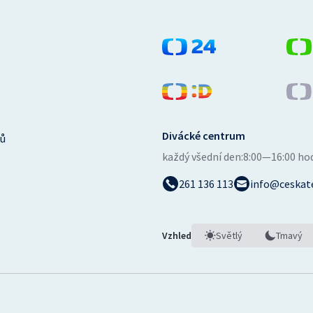
Divácké centrum
ů
každý všední den:
8:00—16:00 ho
261 136 113
info@ceskate
Vzhled
Světlý
Tmavý