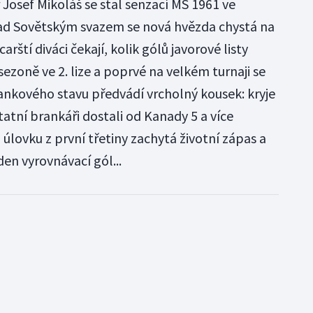
Josef Mikoláš se stal senzací MS 1961 ve
 nad Sovětským svazem se nová hvězda chystá na
arští diváci čekají, kolik gólů javorové listy
sezoně ve 2. lize a poprvé na velkém turnaji se
nkového stavu předvádí vrcholný kousek: kryje
tatní brankáři dostali od Kanady 5 a více
úlovku z první třetiny zachytá životní zápas a
n vyrovnávací gól...