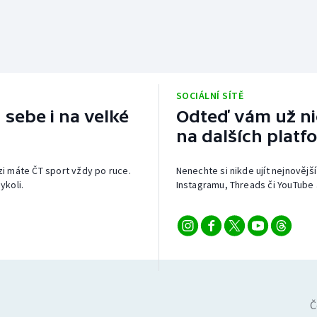
SOCIÁLNÍ SÍTĚ
 sebe i na velké
Odteď vám už nic
na dalších platf
izi máte ČT sport vždy po ruce.
Nenechte si nikde ujít nejnovější
ykoli.
Instagramu, Threads či YouTube 
Č