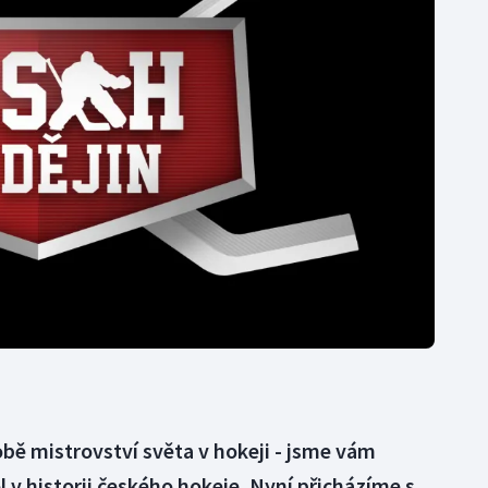
Moderní pětiboj
Triatlon
Motorsport
Veslování
Olympijské hry
Vodní slalom
Parasport
Volejbal
Plavání
Ostatní
Plážový volejbal
obě mistrovství světa v hokeji - jsme vám
ól v historii českého hokeje. Nyní přicházíme s