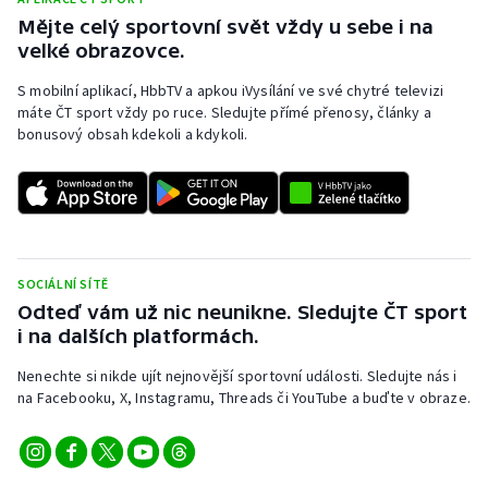
Stolní tenis
Mějte celý sportovní svět vždy u sebe i na
velké obrazovce.
Triatlon
S mobilní aplikací, HbbTV a apkou iVysílání ve své chytré televizi
máte ČT sport vždy po ruce. Sledujte přímé přenosy, články a
Veslování
bonusový obsah kdekoli a kdykoli.
Vodní slalom
Volejbal
Ostatní
SOCIÁLNÍ SÍTĚ
Odteď vám už nic neunikne. Sledujte ČT sport
i na dalších platformách.
Nenechte si nikde ujít nejnovější sportovní události. Sledujte nás i
na Facebooku, X, Instagramu, Threads či YouTube a buďte v obraze.