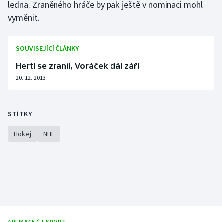
ledna. Zraněného hráče by pak ještě v nominaci mohl
Olympijské hry
vyměnit.
Parasport
SOUVISEJÍCÍ ČLÁNKY
Plavání
Hertl se zranil, Voráček dál září
20. 12. 2013
Plážový volejbal
Ragby
ŠTÍTKY
Rychlobruslení
Hokej
NHL
Rychlostní kanoistika
Short track
Sportovní střelba
APLIKACE ČT SPORT