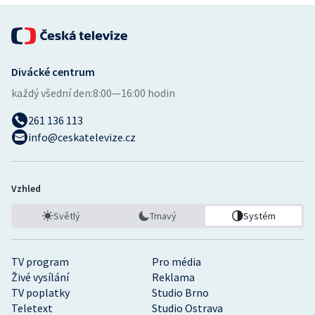
Divácké centrum
každý všední den:
8:00—16:00 hodin
261 136 113
info@ceskatelevize.cz
Vzhled
Světlý
Tmavý
Systém
TV program
Pro média
Živé vysílání
Reklama
TV poplatky
Studio Brno
Teletext
Studio Ostrava