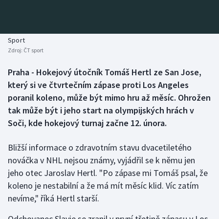
Baseball a softbal
Soutěže
Basketbal
Historické návraty
Sport
Zdroj:
ČT sport
Biatlon
Aplikace ČT sport
Praha - Hokejový útočník Tomáš Hertl ze San Jose,
Boby a skeleton
AZ kvíz
který si ve čtvrtečním zápase proti Los Angeles
poranil koleno, může být mimo hru až měsíc. Ohrožen
Box
tak může být i jeho start na olympijských hrách v
Soči, kde hokejový turnaj začne 12. února.
Curling
Bližší informace o zdravotním stavu dvacetiletého
Dostihy
nováčka v NHL nejsou známy, vyjádřil se k němu jen
Florbal
jeho otec Jaroslav Hertl. "Po zápase mi Tomáš psal, že
koleno je nestabilní a že má mít měsíc klid. Víc zatím
Futsal
nevíme," říká Hertl starší.
Odchovanec Slavie se zranil v první třetině zápasu v Los
Golf