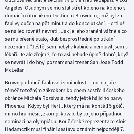
Angeles. Osudným se mu stal střet koleno na koleno s
Gymnastika
domácím útočníkem Dustinem Brownem, jenž byl za
faul vyloučen na pět minut a do konce utkání. Hertl už
Házená
se na led rovněž nevrátil. Jak je jeho zranění vážné a co
se mu přesně stalo, klub bezprostředně po utkání
Jezdectví
neoznámil. "Ještě jsem nebyl v kabině a nemluvil jsem s
lékaři. Je ale zřejmé, že to asi nebude úplně dobré, když
Judo
se nevrátil do hry," poznamenal trenér San Jose Todd
McLellan.
Krasobruslení
Brown podobně fauloval i v minulosti. Loni na jaře
Lezení
téměř totožným zákrokem kolenem sestřelil českého
obránce Michala Rozsívala, tehdy ještě hájícího barvy
Lyže a snowboard
Phoenixu. Kdyby byl Hertl, který má na kontě 15 gólů,
mimo hru měsíc, zkomplikovalo by to jeho případnou
Moderní pětiboj
nominaci na olympiádu. Kouč české reprezentace Alois
Hadamczik musí finální sestavu oznámit nejpozději 7.
Motorsport