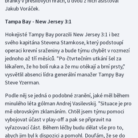
branky v přesilových hrách, u dvou z nich asistoval
Jakub Voráček.
Tampa Bay - New Jersey 3:1
Hokejisté Tampy Bay porazili New Jersey 3:1 i bez
svého kapitána Stevena Stamkose, který podstoupí
operaci krevní sraženiny a bude týmu chybět v rozmezí
jednoho až tří měsíců. "Po čtvrtečním utkání šel za
lékařem, že ho bolí ruka a že mu otékají a brní prsty,"
vysvětlil absenci lídra generální manažer Tampy Bay
Steve Yzerman.
Podle něj se jedná o podobné zranění, jaké měl během
minulého léta gólman Andrej Vasilevskij. "Situace je pro
mě obrovským zklamáním. Chtěl jsem týmu pomoci
vybojovat účast v play-off a pak se připravit na
vyřazovací část. Během léčby budu dělat vše pro to,
abych jim byl k dispozici a pomohl. Doufám, že se do