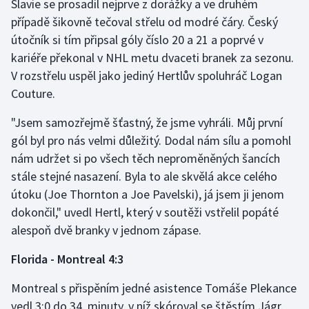
Slavie se prosadil nejprve z dorážky a ve druhém
případě šikovně tečoval střelu od modré čáry. Český
Gymnastika
útočník si tím připsal góly číslo 20 a 21 a poprvé v
kariéře překonal v NHL metu dvaceti branek za sezonu.
Házená
V rozstřelu uspěl jako jediný Hertlův spoluhráč Logan
Couture.
Jezdectví
"Jsem samozřejmě šťastný, že jsme vyhráli. Můj první
Judo
gól byl pro nás velmi důležitý. Dodal nám sílu a pomohl
nám udržet si po všech těch neproměněných šancích
Krasobruslení
stále stejné nasazení. Byla to ale skvělá akce celého
útoku (Joe Thornton a Joe Pavelski), já jsem ji jenom
Lezení
dokončil," uvedl Hertl, který v soutěži vstřelil popáté
alespoň dvě branky v jednom zápase.
Lyže a snowboard
Florida - Montreal 4:3
Moderní pětiboj
Montreal s přispěním jedné asistence Tomáše Plekance
Motorsport
vedl 3:0 do 34. minuty, v níž skóroval se štěstím Jágr.