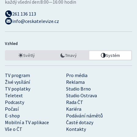
každý všední den:
8:00—16:00 hodin
261 136 113
info@ceskatelevize.cz
Vzhled
Světlý
Tmavý
Systém
TV program
Pro média
Živé vysílání
Reklama
TV poplatky
Studio Brno
Teletext
Studio Ostrava
Podcasty
Rada ČT
Počasí
Kariéra
E-shop
Podávání námětů
Mobilní a TV aplikace
Časté dotazy
Vše o ČT
Kontakty