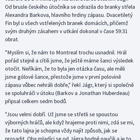
Od brusle českého útočníka se odrazila do branky střela
Olympijské hry
Alexandra Barkova, hlavního hrdiny zápasu. Dvacetiletý
Fin byl u všech vstřelených branek domácích, přičemž
Parasport
svým druhým zásahem v utkání dokonal v čase 59:31
obrat.
Plavání
"Myslím si, že nám to Montreal trochu usnadnil. Hrál
Plážový volejbal
pořád stejně a cítili jsme, že ještě máme šanci výsledek
otočit. Neříkám, že to byla jen otázka času, ale měli
Ragby
jsme gólové šance, přestože jsme v první polovině
zápasu vůbec nehráli dobře," řekl Jágr, který si společně
Rychlobruslení
se spoluhráči v útoku (Barkov a Jonathan Huberdeau)
Rychlostní kanoistika
připsal celkem sedm bodů.
"Jsou velmi dobří. Už jsme se střetli se spoustou
Short track
výborných hráčů, ale když hrajeme proti nimi, zdá se mi,
Sportovní střelba
že tato lajna je schopna vždy najít způsob, jak se
prosadit. Oba mladíci se od Jágra hodně naučili a je to