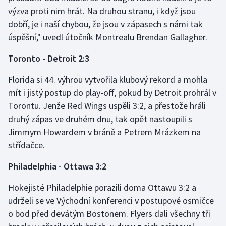
Stolní tenis
výzva proti nim hrát. Na druhou stranu, i když jsou
dobří, je i naší chybou, že jsou v zápasech s námi tak
Triatlon
úspěšní," uvedl útočník Montrealu Brendan Gallagher.
Veslování
Toronto - Detroit 2:3
Florida si 44. výhrou vytvořila klubový rekord a mohla
Vodní slalom
mít i jistý postup do play-off, pokud by Detroit prohrál v
Volejbal
Torontu. Jenže Red Wings uspěli 3:2, a přestože hráli
druhý zápas ve druhém dnu, tak opět nastoupili s
Ostatní
Jimmym Howardem v bráně a Petrem Mrázkem na
střídačce.
Philadelphia - Ottawa 3:2
Hokejisté Philadelphie porazili doma Ottawu 3:2 a
udrželi se ve Východní konferenci v postupové osmičce
o bod před devátým Bostonem. Flyers dali všechny tři