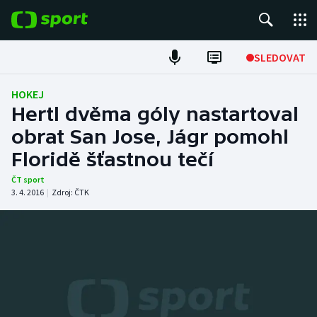
POPULÁRNÍ
SLEDOVAT
Fotbal
HOKEJ
Hertl dvěma góly nastartoval
Hokej
obrat San Jose, Jágr pomohl
Floridě šťastnou tečí
Tenis
ČT sport
Atletika
3. 4. 2016
|
Zdroj:
ČTK
Cyklistika
DALŠÍ SPORTY
Americký fotbal
NEPŘEHLÉDNĚTE