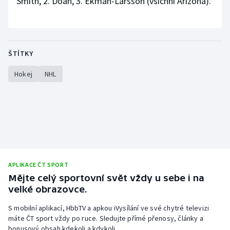
Smith, 2. Doan, 3. Ekman-Larsson (všichni Arizona).
ŠTÍTKY
Hokej
NHL
APLIKACE ČT SPORT
Mějte celý sportovní svět vždy u sebe i na
velké obrazovce.
S mobilní aplikací, HbbTV a apkou iVysílání ve své chytré televizi
máte ČT sport vždy po ruce. Sledujte přímé přenosy, články a
bonusový obsah kdekoli a kdykoli.