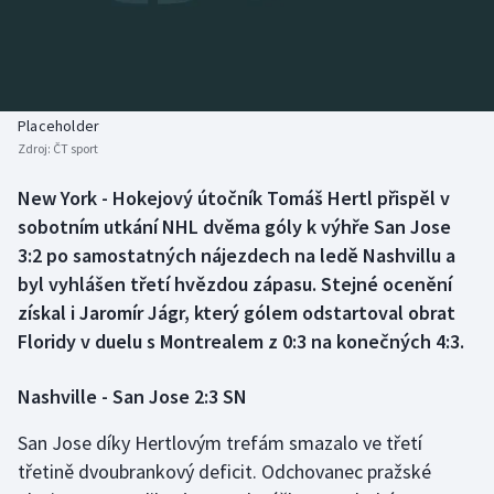
Baseball a softbal
Soutěže
Basketbal
Historické návraty
Biatlon
Aplikace ČT sport
Placeholder
Zdroj:
ČT sport
Boby a skeleton
AZ kvíz
New York - Hokejový útočník Tomáš Hertl přispěl v
sobotním utkání NHL dvěma góly k výhře San Jose
Box
3:2 po samostatných nájezdech na ledě Nashvillu a
Curling
byl vyhlášen třetí hvězdou zápasu. Stejné ocenění
získal i Jaromír Jágr, který gólem odstartoval obrat
Dostihy
Floridy v duelu s Montrealem z 0:3 na konečných 4:3.
Florbal
Nashville - San Jose 2:3 SN
Futsal
San Jose díky Hertlovým trefám smazalo ve třetí
třetině dvoubrankový deficit. Odchovanec pražské
Golf