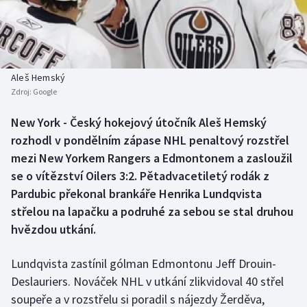
Atletika
Soutěže
Baseball a softbal
Historické návraty
Basketbal
Aplikace ČT sport
Aleš Hemský
Zdroj:
Google
Biatlon
AZ kvíz
New York - Český hokejový útočník Aleš Hemský
rozhodl v pondělním zápase NHL penaltový rozstřel
Boby a skeleton
mezi New Yorkem Rangers a Edmontonem a zasloužil
Box
se o vítězství Oilers 3:2. Pětadvacetiletý rodák z
Pardubic překonal brankáře Henrika Lundqvista
Curling
střelou na lapačku a podruhé za sebou se stal druhou
hvězdou utkání.
Cyklistika
Lundqvista zastínil gólman Edmontonu Jeff Drouin-
Dostihy
Deslauriers. Nováček NHL v utkání zlikvidoval 40 střel
soupeře a v rozstřelu si poradil s nájezdy Žerděva,
Florbal