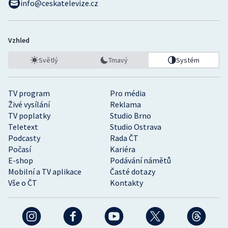
info@ceskatelevize.cz
Vzhled
Světlý
Tmavý
Systém
TV program
Pro média
Živé vysílání
Reklama
TV poplatky
Studio Brno
Teletext
Studio Ostrava
Podcasty
Rada ČT
Počasí
Kariéra
E-shop
Podávání námětů
Mobilní a TV aplikace
Časté dotazy
Vše o ČT
Kontakty