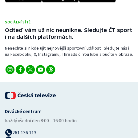
Short track
Sportovní střelba
SOCIÁLNÍ SÍTĚ
Odteď vám už nic neunikne. Sledujte ČT sport
Stolní tenis
i na dalších platformách.
Nenechte si nikde ujít nejnovější sportovní události. Sledujte nás i
Triatlon
na Facebooku, X, Instagramu, Threads či YouTube a buďte v obraze.
Veslování
Vodní slalom
Volejbal
Ostatní
Divácké centrum
každý všední den:
8:00—16:00 hodin
261 136 113