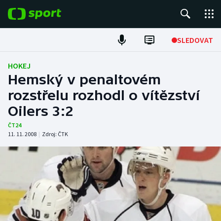
POPULÁRNÍ
SLEDOVAT
ME v atletice
HOKEJ
Hemský v penaltovém
ME v plavání
rozstřelu rozhodl o vítězství
Oilers 3:2
Fotbal
ČT24
Hokej
11. 11. 2008
|
Zdroj:
ČTK
Tenis
DALŠÍ SPORTY
Americký fotbal
NEPŘEHLÉDNĚTE