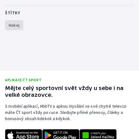
Moderní pětiboj
ŠTÍTKY
Motorsport
Hokej
Olympijské hry
Parasport
Plavání
APLIKACE ČT SPORT
Plážový volejbal
Mějte celý sportovní svět vždy u sebe i na
velké obrazovce.
Ragby
S mobilní aplikací, HbbTV a apkou iVysílání ve své chytré televizi
máte ČT sport vždy po ruce. Sledujte přímé přenosy, články a
Rychlobruslení
bonusový obsah kdekoli a kdykoli.
Rychlostní kanoistika