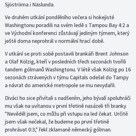
Sjöströma i Näslunda.
Futsal
Ve druhém utkání pondělního večera si hokejisté
Washingtonu poradili na svém ledě s Tampou Bay 4:2 a
Golf
ve Východní konferenci zůstávají jediným týmem, který
ještě doma neprohrál v normální hrací době.
Gymnastika
V utkání se proti sobě postavili brankáři Brent Johnson
Házená
a Olaf Kölzig, kteří v posledních třech sezonách tvořili
tandem gólmanů Washingtonu. V létě však Kölzig po 16
Jezdectví
sezonách strávených v týmu Capitals odešel do Tampy
a návrat do americké metropole se mu nevydařil.
Judo
Diváci ho sice přivítali s nadšením, jeho bývalí spoluhráči
Krasobruslení
mu však na uvítanou v první třetině nasázeli tři branky.
"Nevěděl jsem, co můžu při vstupu na led čekat. Určitě
Lezení
jsem však nečekal, že budeme po první třetině
prohrávat 0:3," řekl zklamaně německý gólman.
Lyže a snowboard