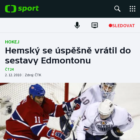
POPULÁRNÍ
SLEDOVAT
Fotbal
HOKEJ
Hemský se úspěšně vrátil do
Hokej
sestavy Edmontonu
Tenis
ČT24
2. 12. 2010
|
Zdroj:
ČTK
Atletika
Cyklistika
DALŠÍ SPORTY
Americký fotbal
NEPŘEHLÉDNĚTE