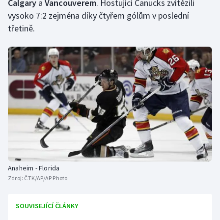
Calgary
a
Vancouverem
. Hostující Canucks zvítězili
Stolní tenis
vysoko 7:2 zejména díky čtyřem gólům v poslední
třetině.
Triatlon
Veslování
Vodní slalom
Volejbal
Ostatní
Anaheim - Florida
Zdroj:
ČTK/AP/AP Photo
SOUVISEJÍCÍ ČLÁNKY