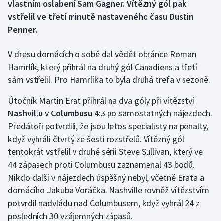
vlastním oslabení Sam Gagner. Vítězný gól pak
vstřelil ve třetí minutě nastaveného času Dustin
Gymnastika
Penner.
Házená
V dresu domácích o sobě dal vědět obránce Roman
Hamrlík, který přihrál na druhý gól Canadiens a třetí
Jezdectví
sám vstřelil. Pro Hamrlíka to byla druhá trefa v sezoně.
Judo
Útočník Martin Erat přihrál na dva góly při vítězství
Nashvillu
v
Columbusu
4:3 po samostatných nájezdech.
Krasobruslení
Predátoři potvrdili, že jsou letos specialisty na penalty,
když vyhráli čtvrtý ze šesti rozstřelů. Vítězný gól
Lezení
tentokrát vstřelil v druhé sérii Steve Sullivan, který ve
44 zápasech proti Columbusu zaznamenal 43 bodů.
Lyže a snowboard
Nikdo další v nájezdech úspěšný nebyl, včetně Erata a
Moderní pětiboj
domácího Jakuba Voráčka. Nashville rovněž vítězstvím
potvrdil nadvládu nad Columbusem, když vyhrál 24 z
Motorsport
posledních 30 vzájemných zápasů.