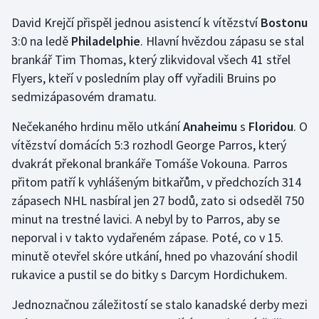
Olympijské hry
David Krejčí přispěl jednou asistencí k vítězství
Bostonu
3:0 na ledě
Philadelphie
. Hlavní hvězdou zápasu se stal
Parasport
brankář Tim Thomas, který zlikvidoval všech 41 střel
Flyers, kteří v posledním play off vyřadili Bruins po
Plavání
sedmizápasovém dramatu.
Plážový volejbal
Nečekaného hrdinu mělo utkání
Anaheimu
s
Floridou
. O
vítězství domácích 5:3 rozhodl George Parros, který
Ragby
dvakrát překonal brankáře Tomáše Vokouna. Parros
přitom patří k vyhlášeným bitkařům, v předchozích 314
Rychlobruslení
zápasech NHL nasbíral jen 27 bodů, zato si odseděl 750
minut na trestné lavici. A nebyl by to Parros, aby se
Rychlostní kanoistika
neporval i v takto vydařeném zápase. Poté, co v 15.
minutě otevřel skóre utkání, hned po vhazování shodil
Short track
rukavice a pustil se do bitky s Darcym Hordichukem.
Sportovní střelba
Jednoznačnou záležitostí se stalo kanadské derby mezi