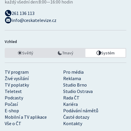
každý všední den:
8:00—16:00 hodin
261 136 113
info@ceskatelevize.cz
Vzhled
Světlý
Tmavý
Systém
TV program
Pro média
Živé vysílání
Reklama
TV poplatky
Studio Brno
Teletext
Studio Ostrava
Podcasty
Rada ČT
Počasí
Kariéra
E-shop
Podávání námětů
Mobilní a TV aplikace
Časté dotazy
Vše o ČT
Kontakty