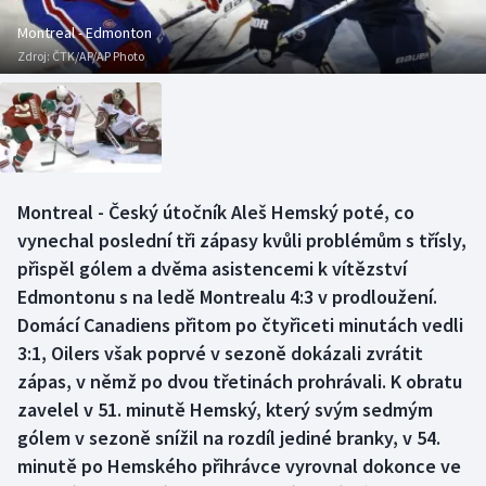
Baseball a softbal
Soutěže
Montreal - Edmonton
Zdroj:
ČTK/AP/AP Photo
Basketbal
Historické návraty
Biatlon
Aplikace ČT sport
Boby a skeleton
AZ kvíz
Montreal - Český útočník Aleš Hemský poté, co
Box
vynechal poslední tři zápasy kvůli problémům s třísly,
přispěl gólem a dvěma asistencemi k vítězství
Curling
Edmontonu s na ledě Montrealu 4:3 v prodloužení.
Domácí Canadiens přitom po čtyřiceti minutách vedli
Dostihy
3:1, Oilers však poprvé v sezoně dokázali zvrátit
Florbal
zápas, v němž po dvou třetinách prohrávali. K obratu
zavelel v 51. minutě Hemský, který svým sedmým
Futsal
gólem v sezoně snížil na rozdíl jediné branky, v 54.
minutě po Hemského přihrávce vyrovnal dokonce ve
Golf