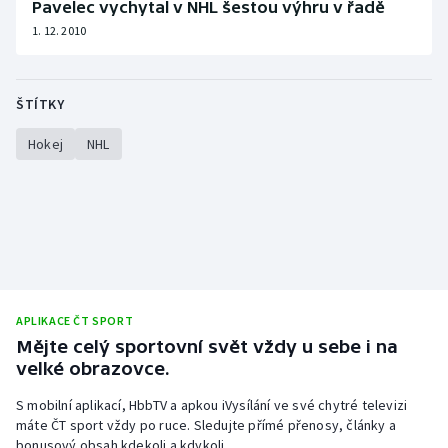
Pavelec vychytal v NHL šestou výhru v řadě
1. 12. 2010
ŠTÍTKY
Hokej
NHL
APLIKACE ČT SPORT
Mějte celý sportovní svět vždy u sebe i na
velké obrazovce.
S mobilní aplikací, HbbTV a apkou iVysílání ve své chytré televizi
máte ČT sport vždy po ruce. Sledujte přímé přenosy, články a
bonusový obsah kdekoli a kdykoli.