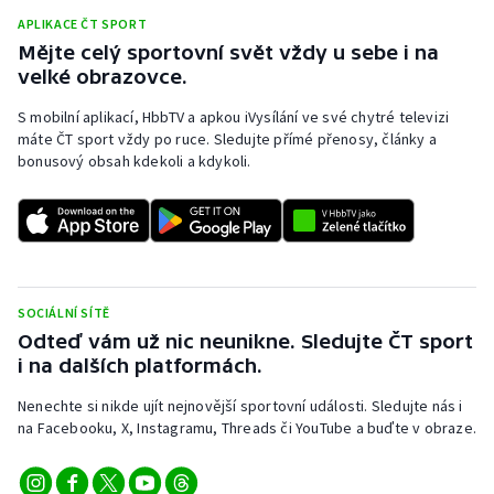
APLIKACE ČT SPORT
Moderní pětiboj
Mějte celý sportovní svět vždy u sebe i na
velké obrazovce.
Motorsport
S mobilní aplikací, HbbTV a apkou iVysílání ve své chytré televizi
Olympijské hry
máte ČT sport vždy po ruce. Sledujte přímé přenosy, články a
bonusový obsah kdekoli a kdykoli.
Parasport
Plavání
Plážový volejbal
SOCIÁLNÍ SÍTĚ
Odteď vám už nic neunikne. Sledujte ČT sport
Ragby
i na dalších platformách.
Rychlobruslení
Nenechte si nikde ujít nejnovější sportovní události. Sledujte nás i
na Facebooku, X, Instagramu, Threads či YouTube a buďte v obraze.
Rychlostní kanoistika