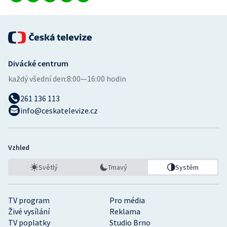
Short track
Sportovní střelba
Stolní tenis
Divácké centrum
každý všední den:
8:00—16:00 hodin
Triatlon
261 136 113
Veslování
info@ceskatelevize.cz
Vodní slalom
Vzhled
Volejbal
Světlý
Tmavý
Systém
Ostatní
TV program
Pro média
Živé vysílání
Reklama
TV poplatky
Studio Brno