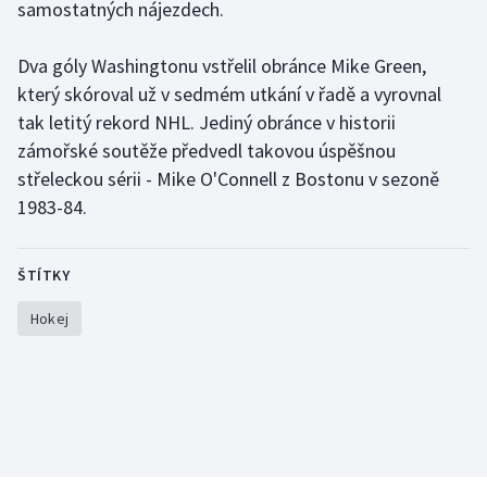
samostatných nájezdech.
Futsal
Dva góly Washingtonu vstřelil obránce Mike Green,
který skóroval už v sedmém utkání v řadě a vyrovnal
Golf
tak letitý rekord NHL. Jediný obránce v historii
zámořské soutěže předvedl takovou úspěšnou
Gymnastika
střeleckou sérii - Mike O'Connell z Bostonu v sezoně
1983-84.
Házená
Jezdectví
ŠTÍTKY
Judo
Hokej
Krasobruslení
Lezení
Lyže a snowboard