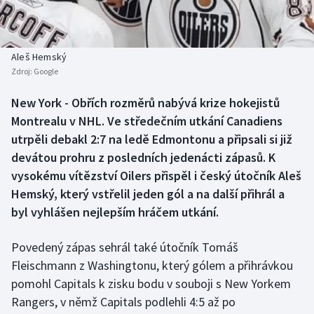
Atletika
Soutěže
Baseball a softbal
Historické návraty
Aleš Hemský
Zdroj:
Google
Basketbal
Aplikace ČT sport
New York - Obřích rozměrů nabývá krize hokejistů
Biatlon
AZ kvíz
Montrealu v NHL. Ve středečním utkání Canadiens
utrpěli debakl 2:7 na ledě Edmontonu a připsali si již
Boby a skeleton
devátou prohru z posledních jedenácti zápasů. K
vysokému vítězství Oilers přispěl i český útočník Aleš
Box
Hemský, který vstřelil jeden gól a na další přihrál a
byl vyhlášen nejlepším hráčem utkání.
Curling
Cyklistika
Povedený zápas sehrál také útočník Tomáš
Fleischmann z Washingtonu, který gólem a přihrávkou
Dostihy
pomohl Capitals k zisku bodu v souboji s New Yorkem
Rangers, v němž Capitals podlehli 4:5 až po
Florbal