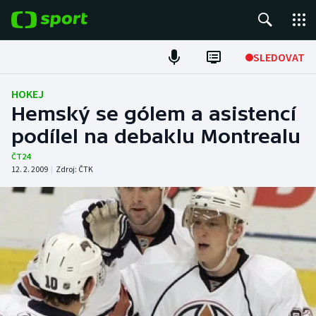
POPULÁRNÍ
SLEDOVAT
ME v atletice
HOKEJ
Hemský se gólem a asistencí
ME v plavání
podílel na debaklu Montrealu
Fotbal
ČT24
12. 2. 2009
|
Zdroj:
ČTK
Hokej
Tenis
DALŠÍ SPORTY
Americký fotbal
NEPŘEHLÉDNĚTE