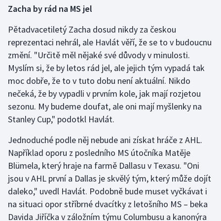
Zacha by rád na MS jel
Pětadvacetiletý Zacha dosud nikdy za českou
reprezentaci nehrál, ale Havlát věří, že se to v budoucnu
změní. "Určitě měl nějaké své důvody v minulosti.
Myslím si, že by letos rád jel, ale jejich tým vypadá tak
moc dobře, že to v tuto dobu není aktuální. Nikdo
nečeká, že by vypadli v prvním kole, jak mají rozjetou
sezonu. My budeme doufat, ale oni mají myšlenky na
Stanley Cup," podotkl Havlát.
Jednoduché podle něj nebude ani získat hráče z AHL.
Například oporu z posledního MS útočníka Matěje
Blümela, který hraje na farmě Dallasu v Texasu. "Oni
jsou v AHL první a Dallas je skvělý tým, který může dojít
daleko," uvedl Havlát. Podobně bude muset vyčkávat i
na situaci opor stříbrné dvacítky z letošního MS – beka
Davida Jiříčka v záložním týmu Columbusu a kanonýra