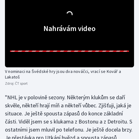
Gymnastika
Nahrávám video
Házená
Jezdectví
Judo
V nominaci na Švédské hry jsou dva nováčci, vrací se Kovář a
Krasobruslení
Lakatoš
Zdroj:
ČT sport
Lezení
"NHL je v polovině sezony. Některým klukům se daří
Lyže a snowboard
skvěle, někteří hrají míň a někteří vůbec. Zjišťuji, jaká je
situace. Je ještě spousta zápasů do konce základní
Moderní pětiboj
části. Viděl jsem se s klukama z Bostonu a z Detroitu. S
ostatními jsem mluvil po telefonu. Je ještě docela brzy.
Motorsport
Je přestávka pro Utkání hvězd a spousta zápasů.