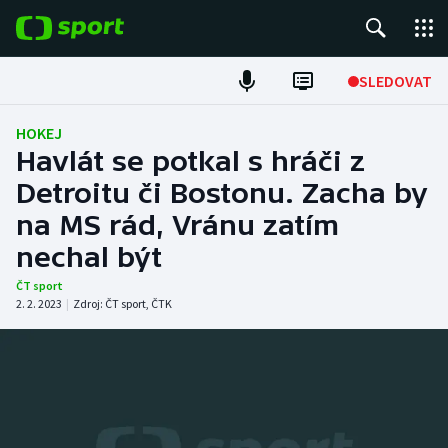
POPULÁRNÍ
SLEDOVAT
Fotbal
HOKEJ
Havlát se potkal s hráči z
Hokej
Detroitu či Bostonu. Zacha by
na MS rád, Vránu zatím
Tenis
nechal být
Atletika
ČT sport
2. 2. 2023
|
Zdroj:
ČT sport
,
ČTK
Cyklistika
DALŠÍ SPORTY
Americký fotbal
NEPŘEHLÉDNĚTE