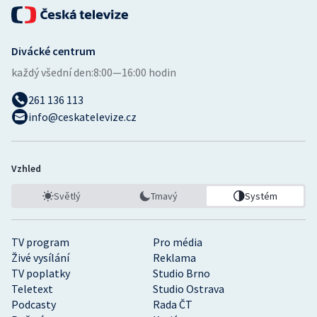
Divácké centrum
každý všední den:
8:00—16:00 hodin
261 136 113
info@ceskatelevize.cz
Vzhled
Světlý
Tmavý
Systém
TV program
Pro média
Živé vysílání
Reklama
TV poplatky
Studio Brno
Teletext
Studio Ostrava
Podcasty
Rada ČT