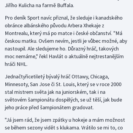
Jiřího Kulicha na farmě Buffala.
Pro deník Sport navíc přiznal, že sleduje i kanadského
obránce albánského původu Arbera Xhekaje z
Montrealu, který má po matce i české občanství. "Má
českou matku. Ovšem nevím, jestli je vůbec možné, aby
nastoupil. Ale sledujeme ho. Důrazný hráč, takových
moc nemáme," řekl Havlát o aktuálně nejtrestanějším
hráči NHL.
Jednačtyřicetiletý bývalý hráč Ottawy, Chicaga,
Minnesoty, San Jose či St. Louis, který se v roce 2000
stal mistrem světa jak na juniorském, tak i na
světovém šampionátu dospělých, se už těší, jak bude
jeho práce před šampionátem gradovat.
"Já jsem rád, že jsem zpátky u hokeje a mám možnost
se během sezony vidět s klukama. Vrátilo se mi to, co