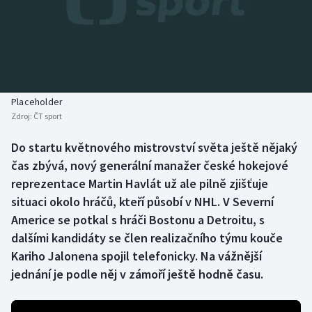
Baseball a softbal
Soutěže
Basketbal
Historické návraty
Biatlon
Aplikace ČT sport
Placeholder
Boby a skeleton
AZ kvíz
Zdroj:
ČT sport
Box
Do startu květnového mistrovství světa ještě nějaký
čas zbývá, nový generální manažer české hokejové
Curling
reprezentace Martin Havlát už ale pilně zjišťuje
situaci okolo hráčů, kteří působí v NHL. V Severní
Dostihy
Americe se potkal s hráči Bostonu a Detroitu, s
dalšími kandidáty se člen realizačního týmu kouče
Florbal
Kariho Jalonena spojil telefonicky. Na vážnější
jednání je podle něj v zámoří ještě hodně času.
Futsal
Golf