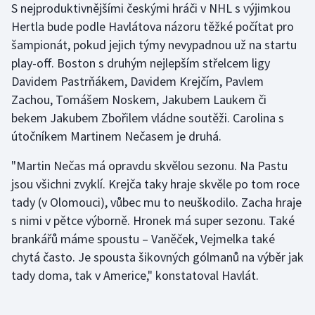
S nejproduktivnějšími českými hráči v NHL s výjimkou
Hertla bude podle Havlátova názoru těžké počítat pro
šampionát, pokud jejich týmy nevypadnou už na startu
play-off. Boston s druhým nejlepším střelcem ligy
Davidem Pastrňákem, Davidem Krejčím, Pavlem
Zachou, Tomášem Noskem, Jakubem Laukem či
bekem Jakubem Zbořilem vládne soutěži. Carolina s
útočníkem Martinem Nečasem je druhá.
"Martin Nečas má opravdu skvělou sezonu. Na Pastu
jsou všichni zvyklí. Krejča taky hraje skvěle po tom roce
tady (v Olomouci), vůbec mu to neuškodilo. Zacha hraje
s nimi v pětce výborně. Hronek má super sezonu. Také
brankářů máme spoustu – Vaněček, Vejmelka také
chytá často. Je spousta šikovných gólmanů na výběr jak
tady doma, tak v Americe," konstatoval Havlát.