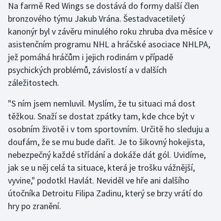
Na farmě Red Wings se dostává do formy další člen
Stolní tenis
bronzového týmu Jakub Vrána. Šestadvacetiletý
kanonýr byl v závěru minulého roku zhruba dva měsíce v
Triatlon
asistenčním programu NHL a hráčské asociace NHLPA,
Veslování
jež pomáhá hráčům i jejich rodinám v případě
psychických problémů, závislostí a v dalších
Vodní slalom
záležitostech.
Volejbal
"S ním jsem nemluvil. Myslím, že tu situaci má dost
těžkou. Snaží se dostat zpátky tam, kde chce být v
Ostatní
osobním životě i v tom sportovním. Určitě ho sleduju a
doufám, že se mu bude dařit. Je to šikovný hokejista,
nebezpečný každé střídání a dokáže dát gól. Uvidíme,
jak se u něj celá ta situace, která je trošku vážnější,
vyvine," podotkl Havlát. Neviděl ve hře ani dalšího
útočníka Detroitu Filipa Zadinu, který se brzy vrátí do
hry po zranění.