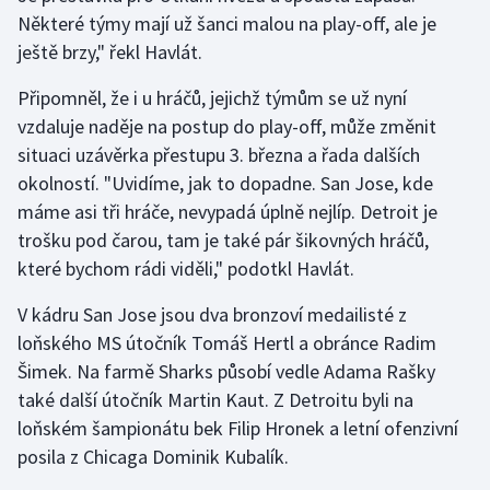
Některé týmy mají už šanci malou na play-off, ale je
Olympijské hry
ještě brzy," řekl Havlát.
Parasport
Připomněl, že i u hráčů, jejichž týmům se už nyní
vzdaluje naděje na postup do play-off, může změnit
Plavání
situaci uzávěrka přestupu 3. března a řada dalších
okolností. "Uvidíme, jak to dopadne. San Jose, kde
Plážový volejbal
máme asi tři hráče, nevypadá úplně nejlíp. Detroit je
trošku pod čarou, tam je také pár šikovných hráčů,
Ragby
které bychom rádi viděli," podotkl Havlát.
Rychlobruslení
V kádru San Jose jsou dva bronzoví medailisté z
loňského MS útočník Tomáš Hertl a obránce Radim
Rychlostní kanoistika
Šimek. Na farmě Sharks působí vedle Adama Rašky
také další útočník Martin Kaut. Z Detroitu byli na
Short track
loňském šampionátu bek Filip Hronek a letní ofenzivní
Sportovní střelba
posila z Chicaga Dominik Kubalík.