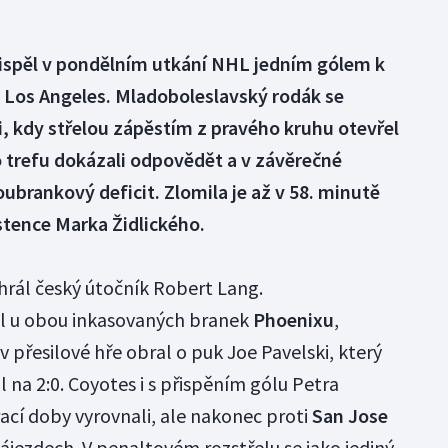
řispěl v pondělním utkání NHL jedním gólem k
ě Los Angeles. Mladoboleslavský rodák se
i, kdy střelou zápěstím z pravého kruhu otevřel
 trefu dokázali odpovědět a v závěrečné
ubrankový deficit. Zlomila je až v 58. minutě
istence Marka Židlického.
hrál český útočník Robert Lang.
yl u obou inkasovaných branek
Phoenixu
,
 přesilové hře obral o puk Joe Pavelski, který
 na 2:0. Coyotes i s přispěním gólu Petra
ací doby vyrovnali, ale nakonec proti
San Jose
ájezdech. V penaltovém rozstřelu se jako jediný