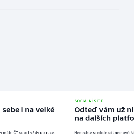
SOCIÁLNÍ SÍTĚ
 sebe i na velké
Odteď vám už nic
na dalších platf
izi máte ČT sport vždy po ruce.
Nenechte si nikde ujít nejnovější