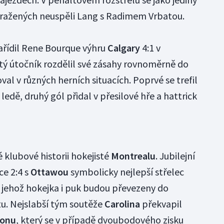
poražených neuspěli Lang s Radimem Vrbatou.
řídil Rene Bourque výhru
Calgary
4:1 v
tý útočník rozdělil své zásahy rovnoměrně do
val v různých herních situacích. Poprvé se trefil
edě, druhý gól přidal v přesilové hře a hattrick
vé klubové historii hokejisté
Montrealu
. Jubilejní
e 2:4 s
Ottawou
symbolicky nejlepší střelec
 jehož hokejka i puk budou převezeny do
tu. Nejslabší tým soutěže
Carolina
překvapil
tonu
, který se v případě dvoubodového zisku