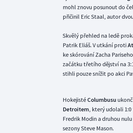
mohl znovu posunout do čela
přičinil Eric Staal, autor dvo
Skvělý přehled na ledě prok
Patrik Eliáš. V utkání proti
At
ke skórování Zacha Pariseho
začátku třetího dějství na 3
stihli pouze snížit po akci P
Hokejisté
Columbusu
ukonči
Detroitem
, který udolali 1:
Fredrik Modin a druhou nulu
sezony Steve Mason.