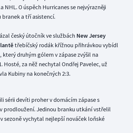
 NHL. O úspěch Hurricanes se nejvýrazněji
u branek a tří asistencí.
ázal český útočník ve službách
New Jersey
lantě
třebíčský rodák křížnou přihrávkou vybídl
, který druhým gólem v zápase zvýšil na
:1. Hosté, za něž nechytal Ondřej Pavelec, už
avla Kubiny na konečných 2:3.
li sérii devíti proher v domácím zápase s
0 v prodloužení. Jedinou branku utkání vstřelil
 v sezoně vychytal nejlepší nováček loňské