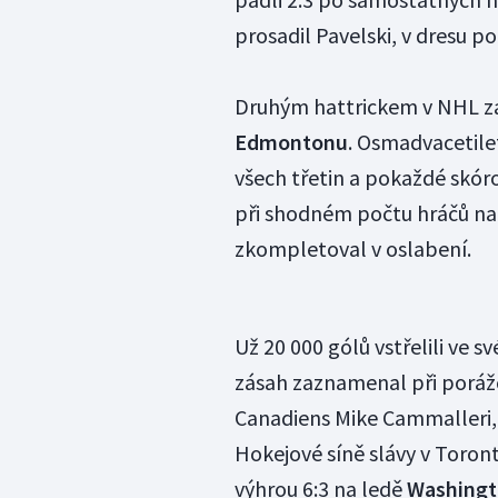
prosadil Pavelski, v dresu 
Druhým hattrickem v NHL za
Edmontonu
. Osmadvacetile
všech třetin a pokaždé skóro
při shodném počtu hráčů na l
zkompletoval v oslabení.
Už 20 000 gólů vstřelili ve s
zásah zaznamenal při porážc
Canadiens Mike Cammalleri,
Hokejové síně slávy v Toron
výhrou 6:3 na ledě
Washing