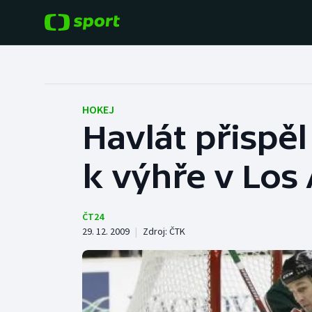
POPULÁRNÍ
DALŠÍ SPORTY
Fotbal
Americký fotbal
HOKEJ
Havlát přispě
Hokej
Baseball a softbal
k výhře v Los
Tenis
Basketbal
Atletika
Biatlon
ČT24
29. 12. 2009
|
Zdroj:
ČTK
Cyklistika
Boby a skeleton
Box