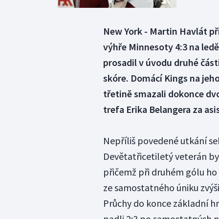
New York - Martin Havlát p
výhře Minnesoty 4:3 na led
prosadil v úvodu druhé část
skóre. Domácí Kings na jeho
třetině smazali dokonce dvo
trefa Erika Belangera za as
Nepříliš povedené utkání se
Devětatřicetiletý veterán b
přičemž při druhém gólu ho v
ze samostatného úniku zvýšil
Průchy do konce základní hr
padli 2:3 po samostatných n