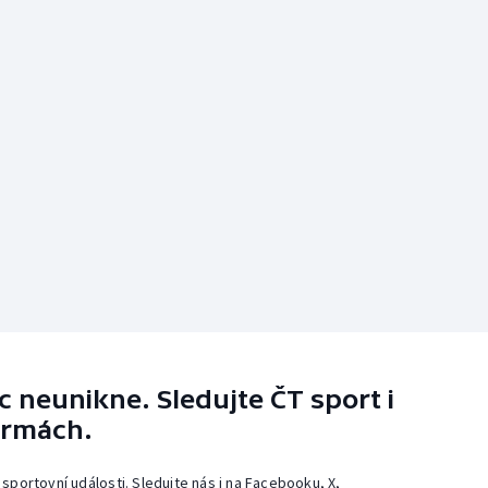
 neunikne. Sledujte ČT sport i
ormách.
 sportovní události. Sledujte nás i na Facebooku, X,