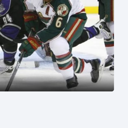
Moderní pětiboj
Triatlon
Motorsport
Veslování
Olympijské hry
Vodní slalom
Parasport
Volejbal
Plavání
Ostatní
Plážový volejbal