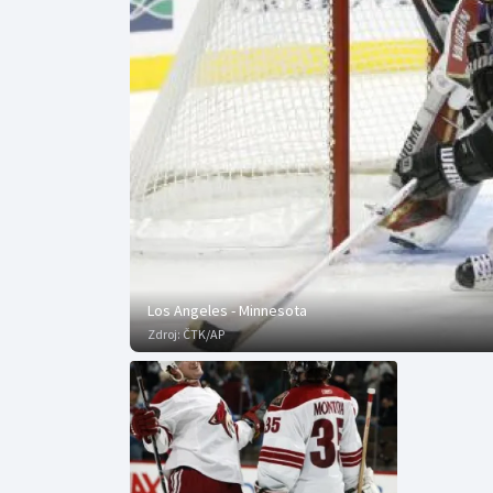
Curling
Dostihy
Florbal
Futsal
Golf
Gymnastika
Los Angeles - Minnesota
Zdroj:
ČTK/AP