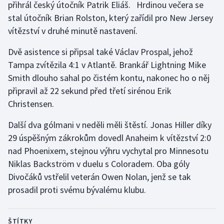
přihrál český útočník Patrik Eliáš. Hrdinou večera se
Olympijské hry
stal útočník Brian Rolston, který zařídil pro New Jersey
vítězství v druhé minutě nastavení.
Parasport
Dvě asistence si připsal také Václav Prospal, jehož
Plavání
Tampa zvítězila 4:1 v Atlantě. Brankář Lightning Mike
Smith dlouho sahal po čistém kontu, nakonec ho o něj
Plážový volejbal
připravil až 22 sekund před třetí sirénou Erik
Christensen.
Ragby
Další dva gólmani v neděli měli štěstí. Jonas Hiller díky
Rychlobruslení
29 úspěšným zákrokům dovedl Anaheim k vítězství 2:0
nad Phoenixem, stejnou výhru vychytal pro Minnesotu
Rychlostní kanoistika
Niklas Backström v duelu s Coloradem. Oba góly
Divočáků vstřelil veterán Owen Nolan, jenž se tak
Short track
prosadil proti svému bývalému klubu.
Sportovní střelba
ŠTÍTKY