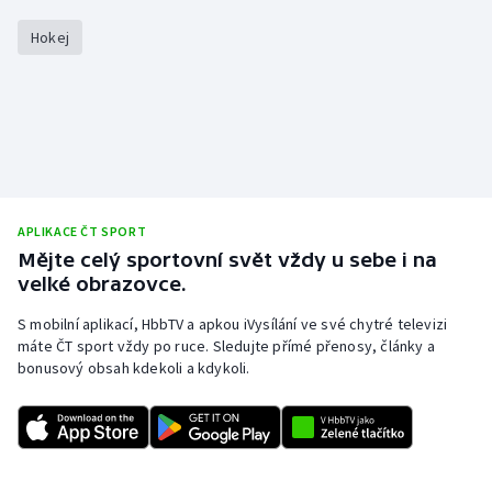
Stolní tenis
Hokej
Triatlon
Veslování
Vodní slalom
Volejbal
APLIKACE ČT SPORT
Mějte celý sportovní svět vždy u sebe i na
Ostatní
velké obrazovce.
S mobilní aplikací, HbbTV a apkou iVysílání ve své chytré televizi
máte ČT sport vždy po ruce. Sledujte přímé přenosy, články a
bonusový obsah kdekoli a kdykoli.