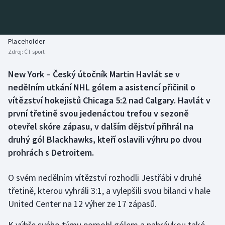
Baseball a softbal
Soutěže
Basketbal
Historické návraty
Placeholder
Zdroj:
ČT sport
Biatlon
Aplikace ČT sport
New York – Český útočník Martin Havlát se v
Boby a skeleton
AZ kvíz
nedělním utkání NHL gólem a asistencí přičinil o
vítězství hokejistů Chicaga 5:2 nad Calgary. Havlát v
Box
první třetině svou jedenáctou trefou v sezoně
otevřel skóre zápasu, v dalším dějství přihrál na
Curling
druhý gól Blackhawks, kteří oslavili výhru po dvou
prohrách s Detroitem.
Dostihy
Florbal
O svém nedělním vítězství rozhodli Jestřábi v druhé
třetině, kterou vyhráli 3:1, a vylepšili svou bilanci v hale
Futsal
United Center na 12 výher ze 17 zápasů.
K výhře svého týmu pomohl gólem a nahrávkou také
Golf