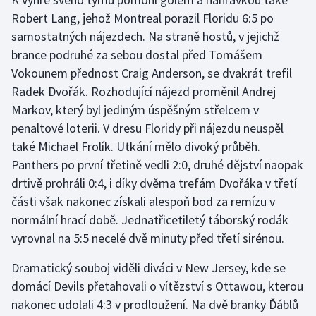
Robert Lang, jehož Montreal porazil Floridu 6:5 po
Gymnastika
samostatných nájezdech. Na straně hostů, v jejichž
brance podruhé za sebou dostal před Tomášem
Házená
Vokounem přednost Craig Anderson, se dvakrát trefil
Radek Dvořák. Rozhodující nájezd proměnil Andrej
Jezdectví
Markov, který byl jediným úspěšným střelcem v
penaltové loterii. V dresu Floridy při nájezdu neuspěl
Judo
také Michael Frolík. Utkání mělo divoký průběh.
Panthers po první třetině vedli 2:0, druhé dějství naopak
Krasobruslení
drtivě prohráli 0:4, i díky dvěma trefám Dvořáka v třetí
části však nakonec získali alespoň bod za remízu v
Lezení
normální hrací době. Jednatřicetiletý táborský rodák
Lyže a snowboard
vyrovnal na 5:5 necelé dvě minuty před třetí sirénou.
Dramatický souboj viděli diváci v New Jersey, kde se
Moderní pětiboj
domácí Devils přetahovali o vítězství s Ottawou, kterou
nakonec udolali 4:3 v prodloužení. Na dvě branky Ďáblů
Motorsport