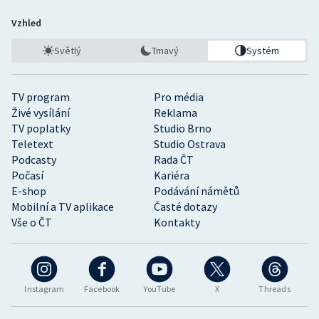
Vzhled
Světlý
Tmavý
Systém
TV program
Pro média
Živé vysílání
Reklama
TV poplatky
Studio Brno
Teletext
Studio Ostrava
Podcasty
Rada ČT
Počasí
Kariéra
E-shop
Podávání námětů
Mobilní a TV aplikace
Časté dotazy
Vše o ČT
Kontakty
Instagram
Facebook
YouTube
X
Threads