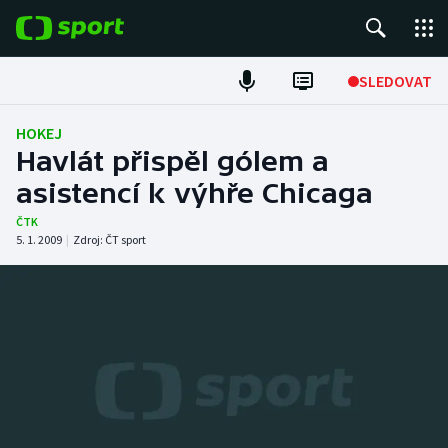
POPULÁRNÍ
SLEDOVAT
Fotbal
HOKEJ
Havlát přispěl gólem a
Hokej
asistencí k výhře Chicaga
Tenis
ČTK
5. 1. 2009
|
Zdroj:
ČT sport
Atletika
Cyklistika
DALŠÍ SPORTY
Americký fotbal
NEPŘEHLÉDNĚTE