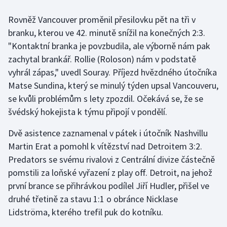
Rovněž Vancouver proměnil přesilovku pět na tři v
Gymnastika
branku, kterou ve 42. minutě snížil na konečných 2:3.
"Kontaktní branka je povzbudila, ale výborně nám pak
Házená
zachytal brankář. Rollie (Roloson) nám v podstatě
vyhrál zápas," uvedl Souray. Příjezd hvězdného útočníka
Jezdectví
Matse Sundina, který se minulý týden upsal Vancouveru,
Judo
se kvůli problémům s lety zpozdil. Očekává se, že se
švédský hokejista k týmu připojí v pondělí.
Krasobruslení
Dvě asistence zaznamenal v pátek i útočník Nashvillu
Lezení
Martin Erat a pomohl k vítězství nad Detroitem 3:2.
Predators se svému rivalovi z Centrální divize částečně
Lyže a snowboard
pomstili za loňské vyřazení z play off. Detroit, na jehož
první brance se přihrávkou podílel Jiří Hudler, přišel ve
Moderní pětiboj
druhé třetině za stavu 1:1 o obránce Nicklase
Lidströma, kterého trefil puk do kotníku.
Motorsport