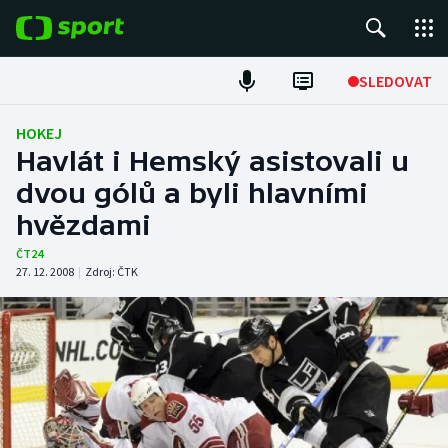
POPULÁRNÍ
SLEDOVAT
Fotbal
HOKEJ
Havlát i Hemský asistovali u
Hokej
dvou gólů a byli hlavními
hvězdami
Tenis
ČT24
Atletika
27. 12. 2008
|
Zdroj:
ČTK
Cyklistika
DALŠÍ SPORTY
Americký fotbal
NEPŘEHLÉDNĚTE