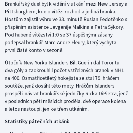
Brankářský duel byl k vidění v utkání mezi New Jersey a
Stolní tenis
Pittsburghem, kde o vítězi rozhodla jediná branka.
Triatlon
Hostům zajistil výhru ve 33. minutě Ruslan Fedotěnko s
přispěním asistence Jevgenije Malkina a Petra Sýkory.
Veslování
Pod hubené vítězství 1:0 se 37 úspěšnými zásahy
podepsal brankář Marc-Andre Fleury, který vychytal
Vodní slalom
první čisté konto v sezoně.
Volejbal
Útočník New Yorku Islanders Bill Guerin dal Torontu
dva góly a zaokrouhlil počet vstřelených branek v NHL
Ostatní
na 400. Osmatřicetiletý hokejista se stal 79. hráčem
soutěže, jenž dosáhl této mety. Hráčům Islanders
prospěl i návrat brankářské jedničky Ricka DiPietra, jenž
v posledních pěti měsících prodělal dvě operace kolena
a letos nastoupil jen ke třem utkáním.
Statistiky pátečních utkání: