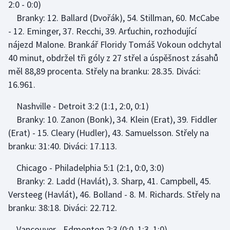
2:0 - 0:0)
Branky: 12. Ballard (Dvořák), 54. Stillman, 60. McCabe
- 12. Eminger, 37. Recchi, 39. Arťuchin, rozhodující
nájezd Malone. Brankář Floridy Tomáš Vokoun odchytal
40 minut, obdržel tři góly z 27 střel a úspěšnost zásahů
měl 88,89 procenta. Střely na branku: 28.35. Diváci:
16.961.
Nashville - Detroit 3:2 (1:1, 2:0, 0:1)
Branky: 10. Zanon (Bonk), 34. Klein (Erat), 39. Fiddler
(Erat) - 15. Cleary (Hudler), 43. Samuelsson. Střely na
branku: 31:40. Diváci: 17.113.
Chicago - Philadelphia 5:1 (2:1, 0:0, 3:0)
Branky: 2. Ladd (Havlát), 3. Sharp, 41. Campbell, 45.
Versteeg (Havlát), 46. Bolland - 8. M. Richards. Střely na
branku: 38:18. Diváci: 22.712.
Vancouver - Edmonton 2:3 (0:0, 1:3, 1:0)