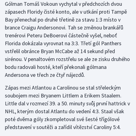
Gólman Tomáš Vokoun vychytal v předchozích dvou
Olympijské hry
zápasech Floridy čisté konto, ale v utkání proti Tampě
Bay přenechal po druhé třetině za stavu 1:3 místo v
Parasport
brance Craigu Andersonovi. Tah se změnou brankářů
trenérovi Peteru DeBoerovi částečně vyšel, neboť
Plavání
Florida dokázala vyrovnat na 3:3. Třetí gól Panthers
vstřelil obránce Bryan McCabe až 14 sekund před
Plážový volejbal
sirénou. V penaltovém rozstřelu se ale ze zisku druhého
bodu radovali hosté, kteří překonali gólmana
Ragby
Andersona ve třech ze čtyř nájezdů.
Rychlobruslení
Zápas mezi Atlantou a Carolinou se stal střeleckým
soubojem mezi Bryanem Littlem a Erikem Staalem.
Rychlostní kanoistika
Little dal v rozmezí 39. a 50. minuty svůj první hattrick v
NHL, kterým dostal Atlantu do vedení 4:3. Staal však
Short track
poté dvěma góly zkompletoval své šesté třígólové
Sportovní střelba
představení v soutěži a zařídil vítězství Caroliny 5:4.