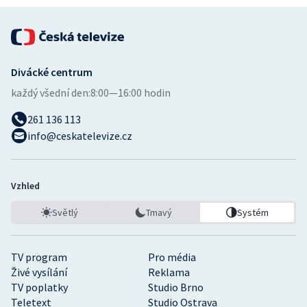
Divácké centrum
každý všední den:
8:00—16:00 hodin
261 136 113
info@ceskatelevize.cz
Vzhled
Světlý
Tmavý
Systém
TV program
Pro média
Živé vysílání
Reklama
TV poplatky
Studio Brno
Teletext
Studio Ostrava