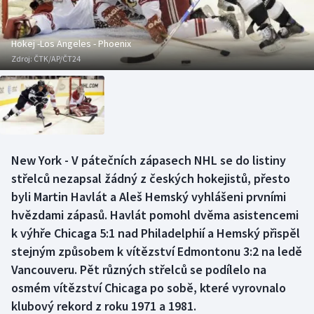
Baseball a softbal
Soutěže
Basketbal
Historické návraty
Hokej -Los Angeles - Phoenix
Zdroj:
ČTK/AP/ČT24
Biatlon
Aplikace ČT sport
Boby a skeleton
AZ kvíz
Box
New York - V pátečních zápasech NHL se do listiny
střelců nezapsal žádný z českých hokejistů, přesto
Curling
byli Martin Havlát a Aleš Hemský vyhlášeni prvními
Dostihy
hvězdami zápasů. Havlát pomohl dvěma asistencemi
k výhře Chicaga 5:1 nad Philadelphií a Hemský přispěl
Florbal
stejným způsobem k vítězství Edmontonu 3:2 na ledě
Vancouveru. Pět různých střelců se podílelo na
Futsal
osmém vítězství Chicaga po sobě, které vyrovnalo
klubový rekord z roku 1971 a 1981.
Golf