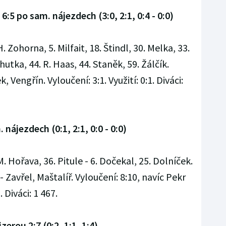
:5 po sam. nájezdech (3:0, 2:1, 0:4 - 0:0)
. Zohorna, 5. Milfait, 18. Štindl, 30. Melka, 33.
hutka, 44. R. Haas, 44. Staněk, 59. Žálčík.
, Vengřín. Vyloučení: 3:1. Využití: 0:1. Diváci:
 nájezdech (0:1, 2:1, 0:0 - 0:0)
M. Hořava, 36. Pitule - 6. Dočekal, 25. Dolníček.
Zavřel, Maštalíř. Vyloučení: 8:10, navíc Pekr
. Diváci: 1 467.
erou 2:7 (0:2, 1:1, 1:4)