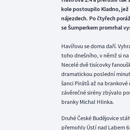
kole postoupilo Kladno, je
nájezdech. Po čtyřech porá
se Šumperkem promrhal vys
Havířovu se doma daří. Vyhrá
toho dnešního, v němž si na
Necelé dvě tisícovky fanouš
dramatickou poslední minutu.
šanci Pirátů až na brankové 
závěrečné sirény zbývalo po
branky Michal Hlinka.
Druhé České Budějovice stáh
přemohly Ústí nad Labem 6:5