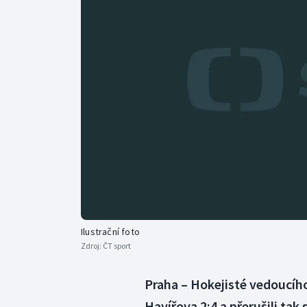
Curling
Dostihy
Florbal
Futsal
Golf
Gymnastika
Ilustrační foto
Zdroj:
ČT sport
Praha – Hokejisté vedoucího
Havířova 2:4 a přerušili tak 