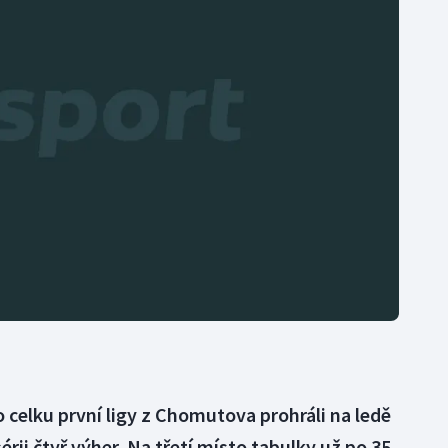
Moderní pětiboj
Triatlon
Motorsport
Veslování
Olympijské hry
Vodní slalom
Parasport
Volejbal
Plavání
Ostatní
Plážový volejbal
 celku první ligy z Chomutova prohráli na ledě
sérii čtyř výher. Na třetí místo tabulky už po 35.