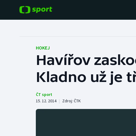
POPULÁRNÍ
DALŠÍ SPORTY
Fotbal
Americký fotbal
HOKEJ
Havířov zasko
Hokej
Baseball a softbal
Kladno už je tř
Tenis
Basketbal
Atletika
Biatlon
ČT sport
15. 12. 2014
|
Zdroj:
ČTK
Cyklistika
Boby a skeleton
Box