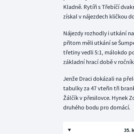
Kladně. Rytíři s Třebíčí dvak
získal v nájezdech kličkou 
Nájezdy rozhodly i utkání n
přitom měli utkání se Šumpe
třetiny vedli 5:1, málokdo p
základní hrací době v ročník
Jenže Draci dokázali na pře
tabulky za 47 vteřin tři bran
Žálčík v přesilovce. Hynek Z
druhého bodu pro domácí.
35. 