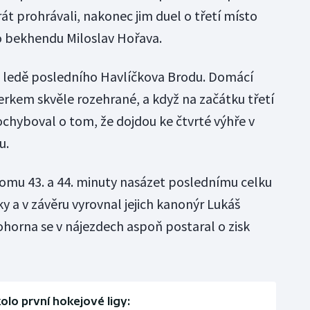
rát prohrávali, nakonec jim duel o třetí místo
do bekhendu Miloslav Hořava.
a ledě posledního Havlíčkova Brodu. Domácí
rkem skvěle rozehrané, a když na začátku třetí
ochyboval o tom, že dojdou ke čtvrté výhře v
u.
lomu 43. a 44. minuty nasázet poslednímu celku
ky a v závěru vyrovnal jejich kanonýr Lukáš
ohorna se v nájezdech aspoň postaral o zisk
kolo první hokejové ligy: