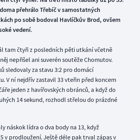
ž doma přehrálo Třebíč v samostatných
žkách po sobě bodoval Havlíčkův Brod, ovšem
oké vedení.
l tam čtyři z posledních pěti utkání včetně
 něj nepřišel ani suverén soutěže Chomutov.
ků sledovaly za stavu 3:2 pro domácí
 V ní nejdřív zastavil 33 vteřin před koncem
čáře jeden z havířovských obránců, a když do
uhých 14 sekund, rozhodl střelou do prázdné
ly náskok lídra o dva body na 13, když
 v prodloužení. Ještě déle pak trval zápas v