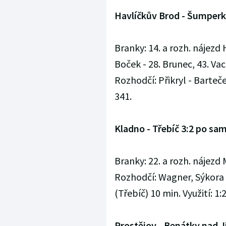
Havlíčkův Brod - Šumperk 6
Branky: 14. a rozh. nájezd H
Boček - 28. Brunec, 43. Vac
Rozhodčí: Přikryl - Barteček
341.
Kladno - Třebíč 3:2 po sam.
Branky: 22. a rozh. nájezd 
Rozhodčí: Wagner, Sýkora - 
(Třebíč) 10 min. Využití: 1:2
Prostějov - Benátky nad Jiz