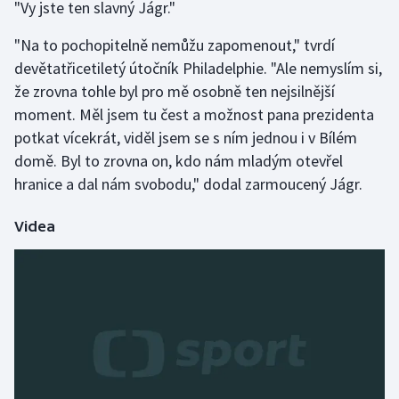
"Vy jste ten slavný Jágr."
Gymnastika
"Na to pochopitelně nemůžu zapomenout," tvrdí
devětatřicetiletý útočník Philadelphie. "Ale nemyslím si,
Házená
že zrovna tohle byl pro mě osobně ten nejsilnější
moment. Měl jsem tu čest a možnost pana prezidenta
Jezdectví
potkat vícekrát, viděl jsem se s ním jednou i v Bílém
domě. Byl to zrovna on, kdo nám mladým otevřel
Judo
hranice a dal nám svobodu," dodal zarmoucený Jágr.
Krasobruslení
Videa
Lezení
Lyže a snowboard
Moderní pětiboj
Motorsport