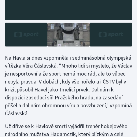
Olympijské hry
Parasport
Plavání
Plážový volejbal
Na Havla si dnes vzpomněla i sedminásobná olympijská
vítězka Věra Čáslavská. "Mnoho lidí si myslelo, že Václav
Ragby
je nesportovní a že sport nemá moc rád, ale to vůbec
nebyla pravda. V dobách, kdy vše hořelo a i ČSTV byl v
Rychlobruslení
krizi, působil Havel jako tmelící prvek. Dal nám k
dispozici zasedací síň Pražského hradu, na zasedání
Rychlostní kanoistika
přišel a dal nám ohromnou víru a povzbuzení," vzpomíná
Short track
Čáslavská.
Už dříve se k Havlově smrti vyjádřil trenér hokejového
Sportovní střelba
národního mužstva Hadamczik, který blízkým a celé