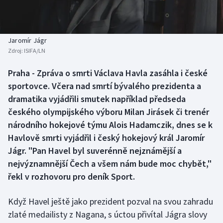
Baseball a softbal
Soutěže
Basketbal
Historické návraty
Jaromír Jágr
Zdroj:
ISIFA/LN
Biatlon
Aplikace ČT sport
Praha - Zpráva o smrti Václava Havla zasáhla i české
Boby a skeleton
AZ kvíz
sportovce. Včera nad smrtí bývalého prezidenta a
dramatika vyjádřili smutek například předseda
Box
českého olympijského výboru Milan Jirásek či trenér
národního hokejové týmu Alois Hadamczik, dnes se k
Curling
Havlově smrti vyjádřil i český hokejový král Jaromír
Jágr. "Pan Havel byl suverénně nejznámější a
Dostihy
nejvýznamnější Čech a všem nám bude moc chybět,"
Florbal
řekl v rozhovoru pro deník Sport.
Futsal
Když Havel ještě jako prezident pozval na svou zahradu
zlaté medailisty z Nagana, s úctou přivítal Jágra slovy
Golf