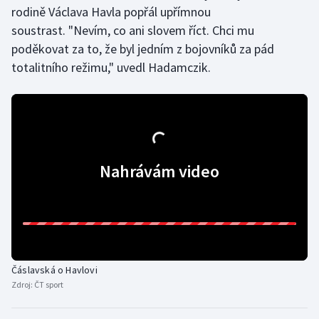
Stolní tenis
rodině Václava Havla popřál upřímnou
soustrast. "Nevím, co ani slovem říct. Chci mu
Triatlon
poděkovat za to, že byl jedním z bojovníků za pád
totalitního režimu," uvedl Hadamczik.
Veslování
Vodní slalom
Volejbal
Nahrávám video
Ostatní
Čáslavská o Havlovi
Zdroj:
ČT sport