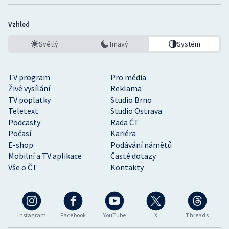
Vzhled
Světlý
Tmavý
Systém
TV program
Pro média
Živé vysílání
Reklama
TV poplatky
Studio Brno
Teletext
Studio Ostrava
Podcasty
Rada ČT
Počasí
Kariéra
E-shop
Podávání námětů
Mobilní a TV aplikace
Časté dotazy
Vše o ČT
Kontakty
Instagram
Facebook
YouTube
X
Threads