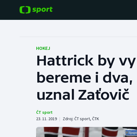
POPULÁRNÍ
DALŠÍ SPORTY
Fotbal
Americký fotbal
HOKEJ
Hattrick by vy
Hokej
Baseball a softbal
bereme i dva,
Tenis
Basketbal
Atletika
uznal Zaťovič
Biatlon
Cyklistika
Boby a skeleton
ČT sport
23. 11. 2019
|
Zdroj:
ČT sport
,
ČTK
Box