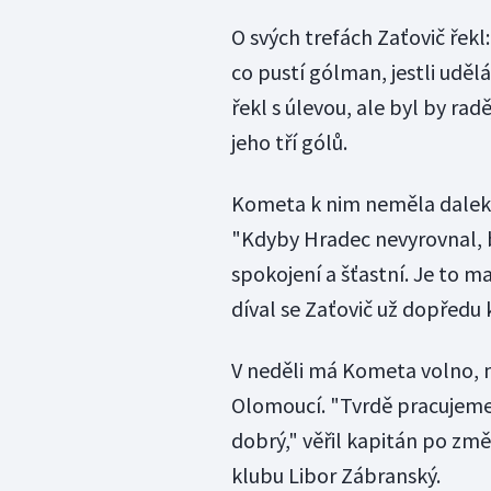
O svých trefách Zaťovič řekl
co pustí gólman, jestli uděl
řekl s úlevou, ale byl by rad
jeho tří gólů.
Kometa k nim neměla daleko
"Kdyby Hradec nevyrovnal, by
spokojení a šťastní. Je to 
díval se Zaťovič už dopředu
V neděli má Kometa volno, n
Olomoucí. "Tvrdě pracujeme
dobrý," věřil kapitán po změ
klubu Libor Zábranský.