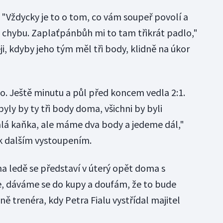
: "Vždycky je to o tom, co vám soupeř povolí a
á chybu. Zaplaťpánbůh mi to tam třikrát padlo,"
ěji, kdyby jeho tým měl tři body, klidně na úkor
. Ještě minutu a půl před koncem vedla 2:1.
ly by ty tři body doma, všichni by byli
malá kaňka, ale máme dva body a jedeme dál,"
 k dalším vystoupením.
a ledě se představí v úterý opět doma s
, dáváme se do kupy a doufám, že to bude
ně trenéra, kdy Petra Fialu vystřídal majitel