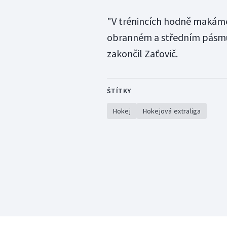
"V trénincích hodně makáme
obranném a středním pásmu.
zakončil Zaťovič.
ŠTÍTKY
Hokej
Hokejová extraliga