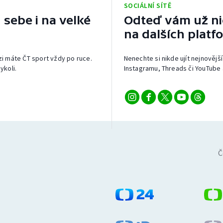
SOCIÁLNÍ SÍTĚ
 sebe i na velké
Odteď vám už nic
na dalších platf
izi máte ČT sport vždy po ruce.
Nenechte si nikde ujít nejnovější
ykoli.
Instagramu, Threads či YouTube 
Č