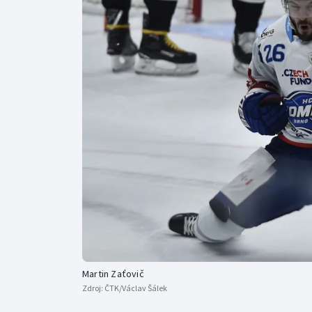
Curling
Dostihy
Florbal
Futsal
Golf
Gymnastika
Martin Zaťovič
Zdroj:
ČTK/Václav Šálek