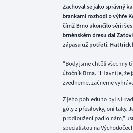
Zachoval se jako správný ka
brankami rozhodl o výhře K
čímž Brno ukončilo sérii šes
brněnském dresu dal Zaťovi
zápasu už potřetí. Hattrick 
"Body jsme chtěli všechny tř
útočník Brna. "Hlavní je, že j
zvedneme, začneme vyhrávat
Z jeho pohledu to byl s Hra
góly z přesilovky, oni taky. J
prodloužení padlo nám," usm
specialistou na Východočech