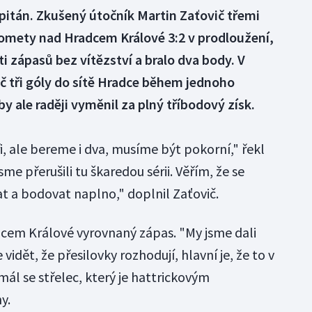
pitán. Zkušený útočník Martin Zaťovič třemi
omety nad Hradcem Králové 3:2 v prodloužení,
ti zápasů bez vítězství a bralo dva body. V
č tři góly do sítě Hradce během jednoho
by ale raději vyměnil za plný tříbodový získ.
i, ale bereme i dva, musíme být pokorní," řekl
sme přerušili tu škaredou sérii. Věřím, že se
 a bodovat naplno," doplnil Zaťovič.
dcem Králové vyrovnaný zápas. "My jsme dali
e vidět, že přesilovky rozhodují, hlavní je, že to v
ál se střelec, který je hattrickovým
y.