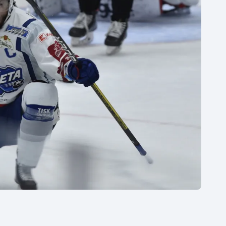
Moderní pětiboj
Triatlon
Motorsport
Veslování
Olympijské hry
Vodní slalom
Parasport
Volejbal
Plavání
Ostatní
Plážový volejbal