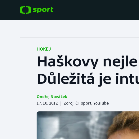
POPULÁRNÍ
DALŠÍ SPORTY
Fotbal
Americký fotbal
HOKEJ
Haškovy nejle
Hokej
Baseball a softbal
Důležitá je int
Tenis
Basketbal
Atletika
Biatlon
Ondřej Nováček
17. 10. 2012
|
Zdroj:
ČT sport
,
YouTube
Cyklistika
Boby a skeleton
Box