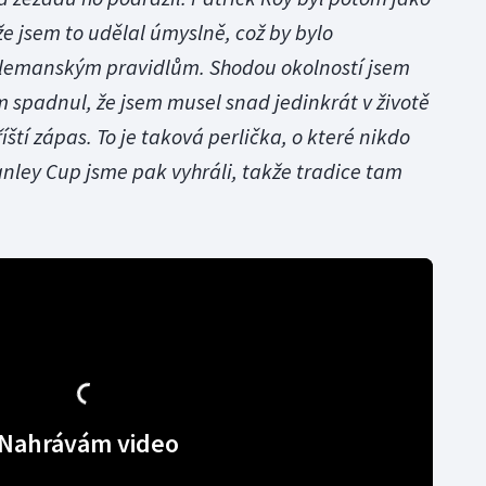
že jsem to udělal úmyslně, což by bylo
lemanským pravidlům. Shodou okolností jsem
em spadnul, že jsem musel snad jedinkrát v životě
ští zápas. To je taková perlička, o které nikdo
nley Cup jsme pak vyhráli, takže tradice tam
Nahrávám video