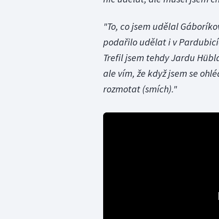
"To, co jsem udělal Gáboríkov
podařilo udělat i v Pardubicíc
Trefil jsem tehdy Jardu Hübla
ale vím, že když jsem se ohl
rozmotat (smích)."