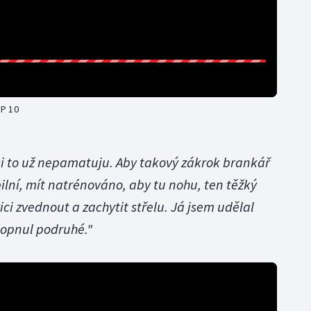
OP 10
si to už nepamatuju. Aby takový zákrok brankář
bilní, mít natrénováno, aby tu nohu, ten těžký
ici zvednout a zachytit střelu. Já jsem udělal
kopnul podruhé."