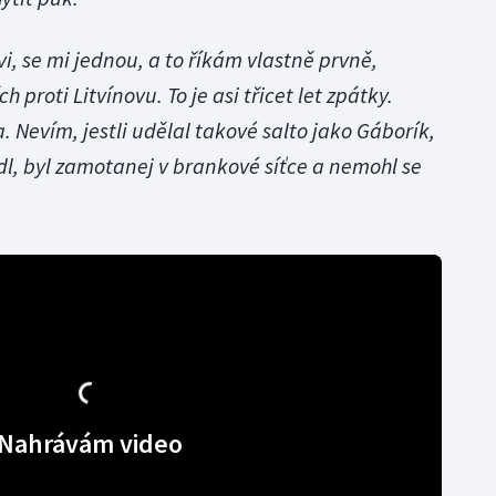
i, se mi jednou, a to říkám vlastně prvně,
h proti Litvínovu. To je asi třicet let zpátky.
. Nevím, jestli udělal takové salto jako Gáborík,
édl, byl zamotanej v brankové síťce a nemohl se
Nahrávám video