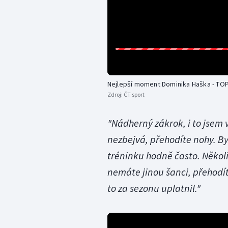
Nejlepší moment Dominika Haška - TOP
Zdroj:
ČT sport
"Nádherný zákrok, i to jsem v
nezbejvá, přehodíte nohy. By
tréninku hodně často. Několi
nemáte jinou šanci, přehodí
to za sezonu uplatnil."