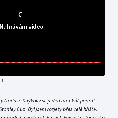
Nahrávám video
 9
ky tradice. Kdykoliv se jeden brankář popral
Stanley Cup. Byl jsem rozjetý přes celé hřiště,
a zezadu ho podrazil. Patrick Roy byl potom jako