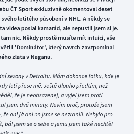
webu ČT Sport exkluzivně okomentoval deset
svého letitého působení v NHL. A někdy se
ta videa poslal kamarád, ale nepustil jsem si je.
 tam nic. Někdy prostě musíte mít intuici, vše
světlil 'Dominátor', který navrch zavzpomínal
kého zlata v Naganu.
dní sezony v Detroitu. Mám dokonce fotku, kde je
dy letí přese mě. Ještě dlouho předtím, než
děl, že je neobsazenej, a vyjel jsem proti
tal jsem dvě minuty. Nevím proč, protože jsem
o, že ani já ani on jsme se nezranili. Nebylo pro
, bál jsem se o sebe a jemu jsem také nechtěl
ytit puk."