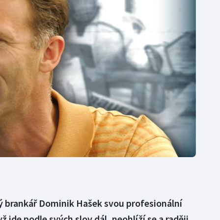
Moderní pětiboj
Triatlon
Motorsport
Veslování
Olympijské hry
Vodní slalom
Parasport
Volejbal
Plavání
Ostatní
Plážový volejbal
ý brankář Dominik Hašek svou profesionální
yž jde podle svých slov dál, neohlíží se a raději