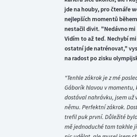
jde na houby, pro čtenáře 
nejlepších momentů během 
nestačil divit. "Nedávno mi 
Vidím to až teď. Nechybí mi
ostatní jde natrénovat," vy
na radost po zisku olympijs
"Tenhle zákrok je z mé posle
Gáborík hlavou v momentu, k
dostával nahrávku, jsem už vě
němu. Perfektní zákrok. Dos
trefil puk první. Důležité byl
mě jednoduché tam takhle jít
nic udělat, ale musel jsem ch