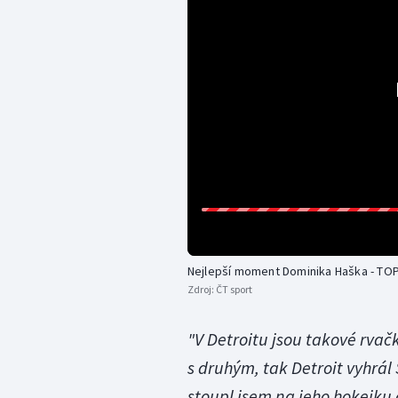
Nejlepší moment Dominika Haška - TOP
Zdroj:
ČT sport
"V Detroitu jsou takové rvač
s druhým, tak Detroit vyhrál 
stoupl jsem na jeho hokejku 