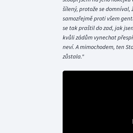
šílený, protože se domníval, 
samozřejmě proti všem gent
se tak praštil do zad, jak js
kvůli zádům vynechat přespří
neví. A mimochodem, ten Sta
zůstala."