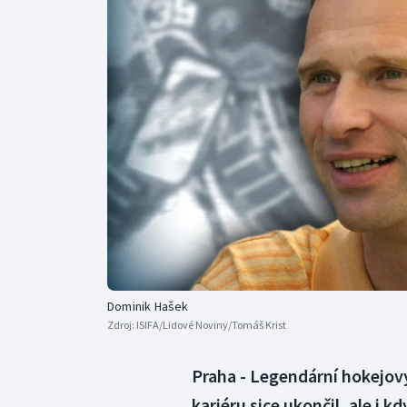
Curling
Dostihy
Florbal
Futsal
Golf
Gymnastika
Dominik Hašek
Zdroj:
ISIFA/Lidové Noviny/Tomáš Krist
Praha - Legendární hokejov
kariéru sice ukončil, ale i kd