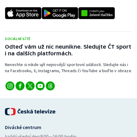
SOCIÁLNÍ SÍTĚ
Odteď vám už nic neunikne. Sledujte ČT sport
i na dalších platformách.
Nenechte si nikde ujít nejnovější sportovní události. Sledujte nás i
na Facebooku, X, Instagramu, Threads či YouTube a buďte v obraze.
Divácké centrum
každý všední den:
8:00—16:00 hodin