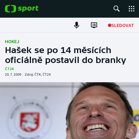
POPULÁRNÍ
SLEDOVAT
Fotbal
HOKEJ
Hašek se po 14 měsících
Hokej
oficiálně postavil do branky
Tenis
ČT24
20. 7. 2009
|
Zdroj:
ČTK
,
ČT24
Atletika
Cyklistika
DALŠÍ SPORTY
Americký fotbal
NEPŘEHLÉDNĚTE