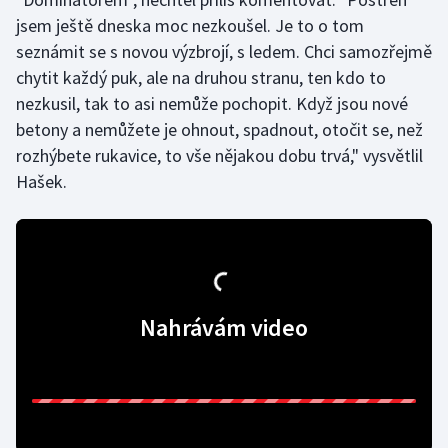
jsem ještě dneska moc nezkoušel. Je to o tom
Olympijské hry
seznámit se s novou výzbrojí, s ledem. Chci samozřejmě
chytit každý puk, ale na druhou stranu, ten kdo to
Parasport
nezkusil, tak to asi nemůže pochopit. Když jsou nové
Plavání
betony a nemůžete je ohnout, spadnout, otočit se, než
rozhýbete rukavice, to vše nějakou dobu trvá," vysvětlil
Plážový volejbal
Hašek.
Ragby
Rychlobruslení
Rychlostní kanoistika
Nahrávám video
Short track
Sportovní střelba