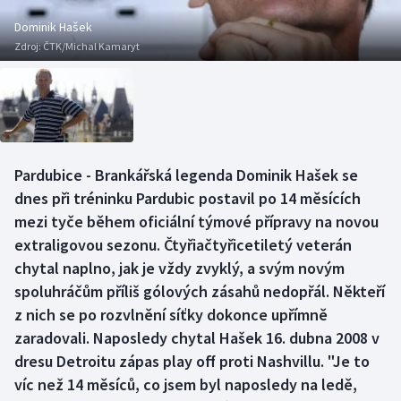
Baseball a softbal
Soutěže
Dominik Hašek
Zdroj:
ČTK/Michal Kamaryt
Basketbal
Historické návraty
Biatlon
Aplikace ČT sport
Boby a skeleton
AZ kvíz
Pardubice - Brankářská legenda Dominik Hašek se
Box
dnes při tréninku Pardubic postavil po 14 měsících
mezi tyče během oficiální týmové přípravy na novou
Curling
extraligovou sezonu. Čtyřiačtyřicetiletý veterán
chytal naplno, jak je vždy zvyklý, a svým novým
Dostihy
spoluhráčům příliš gólových zásahů nedopřál. Někteří
Florbal
z nich se po rozvlnění síťky dokonce upřímně
zaradovali. Naposledy chytal Hašek 16. dubna 2008 v
Futsal
dresu Detroitu zápas play off proti Nashvillu. "Je to
víc než 14 měsíců, co jsem byl naposledy na ledě,
Golf