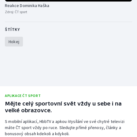
Stolní tenis
Reakce Dominika Haška
Zdroj:
ČT sport
Triatlon
ŠTÍTKY
Veslování
Hokej
Vodní slalom
Volejbal
Ostatní
APLIKACE ČT SPORT
Mějte celý sportovní svět vždy u sebe i na
velké obrazovce.
S mobilní aplikací, HbbTV a apkou iVysílání ve své chytré televizi
máte ČT sport vždy po ruce. Sledujte přímé přenosy, články a
bonusový obsah kdekoli a kdykoli.