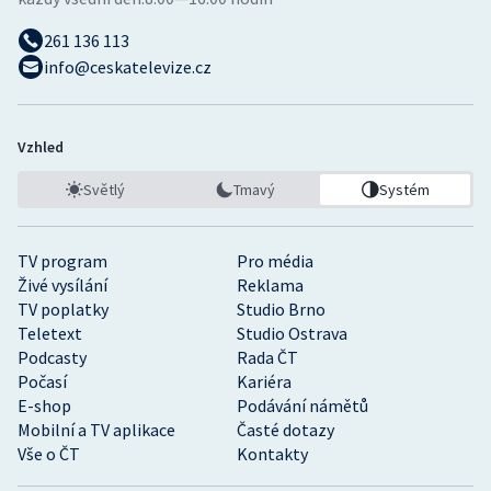
261 136 113
info@ceskatelevize.cz
Vzhled
Světlý
Tmavý
Systém
TV program
Pro média
Živé vysílání
Reklama
TV poplatky
Studio Brno
Teletext
Studio Ostrava
Podcasty
Rada ČT
Počasí
Kariéra
E-shop
Podávání námětů
Mobilní a TV aplikace
Časté dotazy
Vše o ČT
Kontakty