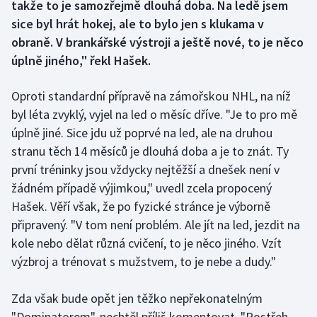
takže to je samozřejmě dlouhá doba. Na ledě jsem
sice byl hrát hokej, ale to bylo jen s klukama v
Gymnastika
obraně. V brankářské výstroji a ještě nové, to je něco
úplně jiného," řekl Hašek.
Házená
Oproti standardní přípravě na zámořskou NHL, na níž
Jezdectví
byl léta zvyklý, vyjel na led o měsíc dříve. "Je to pro mě
úplně jiné. Sice jdu už poprvé na led, ale na druhou
Judo
stranu těch 14 měsíců je dlouhá doba a je to znát. Ty
Krasobruslení
první tréninky jsou vždycky nejtěžší a dnešek není v
žádném případě výjimkou," uvedl zcela propocený
Lezení
Hašek. Věří však, že po fyzické stránce je výborně
připravený. "V tom není problém. Ale jít na led, jezdit na
Lyže a snowboard
kole nebo dělat různá cvičení, to je něco jiného. Vzít
výzbroj a trénovat s mužstvem, to je nebe a dudy."
Moderní pětiboj
Zda však bude opět jen těžko nepřekonatelným
Motorsport
"Dominatorem", nechtěl příliš komentovat. "Postřeh