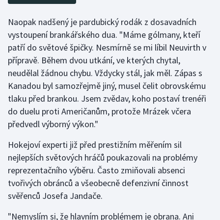
Naopak nadšený je pardubický rodák z dosavadních
vystoupení brankářského dua. "Máme gólmany, kteří
patří do světové špičky. Nesmírně se mi líbil Neuvirth v
přípravě. Během dvou utkání, ve kterých chytal,
neudělal žádnou chybu. Vždycky stál, jak měl. Zápas s
Kanadou byl samozřejmě jiný, musel čelit obrovskému
tlaku před brankou. Jsem zvědav, koho postaví trenéři
do duelu proti Američanům, protože Mrázek včera
předvedl výborný výkon."
Hokejoví experti již před prestižním měřením sil
nejlepších světových hráčů poukazovali na problémy
reprezentačního výběru. Často zmiňovali absenci
tvořivých obránců a všeobecně defenzivní činnost
svěřenců Josefa Jandače.
"Nemyslím si, že hlavním problémem je obrana. Ani