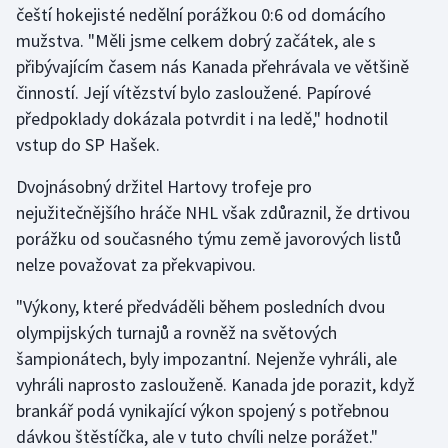
čeští hokejisté nedělní porážkou 0:6 od domácího
mužstva. "Měli jsme celkem dobrý začátek, ale s
Gymnastika
přibývajícím časem nás Kanada přehrávala ve většině
činností. Její vítězství bylo zasloužené. Papírové
Házená
předpoklady dokázala potvrdit i na ledě," hodnotil
Jezdectví
vstup do SP Hašek.
Dvojnásobný držitel Hartovy trofeje pro
Judo
nejužitečnějšího hráče NHL však zdůraznil, že drtivou
porážku od současného týmu země javorových listů
Krasobruslení
nelze považovat za překvapivou.
Lezení
"Výkony, které předváděli během posledních dvou
olympijských turnajů a rovněž na světových
Lyže a snowboard
šampionátech, byly impozantní. Nejenže vyhráli, ale
Moderní pětiboj
vyhráli naprosto zaslouženě. Kanada jde porazit, když
brankář podá vynikající výkon spojený s potřebnou
Motorsport
dávkou štěstíčka, ale v tuto chvíli nelze porážet."