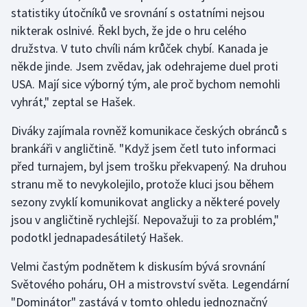
statistiky útočníků ve srovnání s ostatními nejsou
nikterak oslnivé. Řekl bych, že jde o hru celého
družstva. V tuto chvíli nám krůček chybí. Kanada je
někde jinde. Jsem zvědav, jak odehrajeme duel proti
USA. Mají sice výborný tým, ale proč bychom nemohli
vyhrát," zeptal se Hašek.
Diváky zajímala rovněž komunikace českých obránců s
brankáři v angličtině. "Když jsem četl tuto informaci
před turnajem, byl jsem trošku překvapený. Na druhou
stranu mě to nevykolejilo, protože kluci jsou během
sezony zvyklí komunikovat anglicky a některé povely
jsou v angličtině rychlejší. Nepovažuji to za problém,"
podotkl jednapadesátiletý Hašek.
Velmi častým podnětem k diskusím bývá srovnání
Světového poháru, OH a mistrovství světa. Legendární
"Dominátor" zastává v tomto ohledu jednoznačný