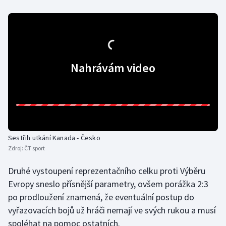
Olympijské hry
Parasport
Plavání
Nahrávám video
Plážový volejbal
Ragby
Rychlobruslení
Sestřih utkání Kanada - Česko
Zdroj:
ČT sport
Rychlostní kanoistika
Druhé vystoupení reprezentačního celku proti Výběru
Evropy sneslo přísnější parametry, ovšem porážka 2:3
Short track
po prodloužení znamená, že eventuální postup do
Sportovní střelba
vyřazovacích bojů už hráči nemají ve svých rukou a musí
spoléhat na pomoc ostatních.