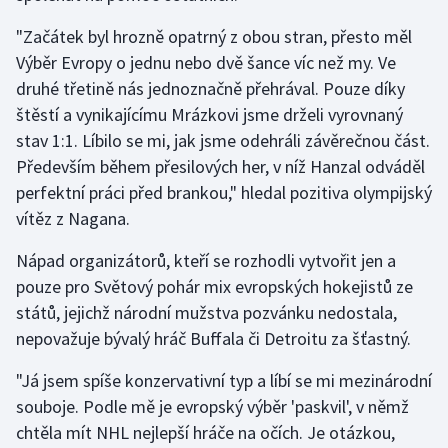
Stolní tenis
"Začátek byl hrozně opatrný z obou stran, přesto měl
Výběr Evropy o jednu nebo dvě šance víc než my. Ve
Triatlon
druhé třetině nás jednoznačně přehrával. Pouze díky
Veslování
štěstí a vynikajícímu Mrázkovi jsme drželi vyrovnaný
stav 1:1. Líbilo se mi, jak jsme odehráli závěrečnou část.
Vodní slalom
Především během přesilových her, v níž Hanzal odváděl
perfektní práci před brankou," hledal pozitiva olympijský
Volejbal
vítěz z Nagana.
Ostatní
Nápad organizátorů, kteří se rozhodli vytvořit jen a
pouze pro Světový pohár mix evropských hokejistů ze
států, jejichž národní mužstva pozvánku nedostala,
nepovažuje bývalý hráč Buffala či Detroitu za šťastný.
"Já jsem spíše konzervativní typ a líbí se mi mezinárodní
souboje. Podle mě je evropský výběr 'paskvil', v němž
chtěla mít NHL nejlepší hráče na očích. Je otázkou,