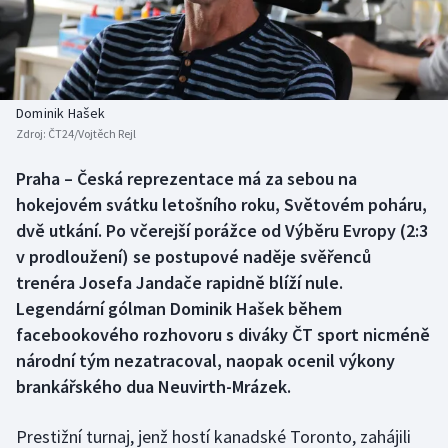
Baseball a softbal
Soutěže
Basketbal
Historické návraty
Biatlon
Aplikace ČT sport
Dominik Hašek
Zdroj:
ČT24/Vojtěch Rejl
Boby a skeleton
AZ kvíz
Praha – Česká reprezentace má za sebou na
hokejovém svátku letošního roku, Světovém poháru,
Box
dvě utkání. Po včerejší porážce od Výběru Evropy (2:3
Curling
v prodloužení) se postupové naděje svěřenců
trenéra Josefa Jandače rapidně blíží nule.
Dostihy
Legendární gólman Dominik Hašek během
facebookového rozhovoru s diváky ČT sport nicméně
Florbal
národní tým nezatracoval, naopak ocenil výkony
brankářského dua Neuvirth-Mrázek.
Futsal
Prestižní turnaj, jenž hostí kanadské Toronto, zahájili
Golf