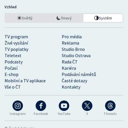
Vzhled
Světlý
Tmavý
Systém
TV program
Pro média
Živé vysílání
Reklama
TV poplatky
Studio Brno
Teletext
Studio Ostrava
Podcasty
Rada ČT
Počasí
Kariéra
E-shop
Podávání námětů
Mobilní a TV aplikace
Časté dotazy
Vše o ČT
Kontakty
Instagram
Facebook
YouTube
X
Threads