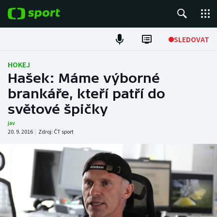
POPULÁRNÍ
SLEDOVAT
Fotbal
HOKEJ
Hašek: Máme výborné
Hokej
brankáře, kteří patří do
světové špičky
Tenis
jav
Atletika
20. 9. 2016
|
Zdroj:
ČT sport
Cyklistika
DALŠÍ SPORTY
Americký fotbal
NEPŘEHLÉDNĚTE