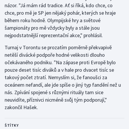
názor. "Já mám rád tradice. Ať si říká, kdo chce, co
chce, pro mě je SP jen nějaký pohár, kterých se hraje
během roku hodně. Olympijské hry a světové
šampionáty pro mě vždycky byly a stále jsou
nejpodstatnější reprezentační akce," prohlásil.
Turnaj v Torontu se prozatím poměrně překvapivě
netěší divácké podpoře hodné velikosti dlouho
očekávaného podniku. "Na zápase proti Evropě bylo
pouze deset tisíc diváků a v hale pro dvacet tisíc se
takový počet ztratí. Nemyslím si, že fanoušci za
oceánem nefandí, ale jde spíše o jiný typ fandění než u
nás. Zpívání spojené s různými rituály tam sice
neuvidíte, příznivci nicméně svůj tým podporují,"
zakončil Hašek.
ŠTÍTKY