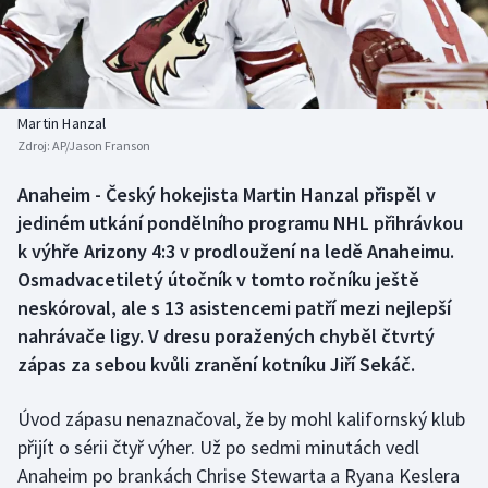
Baseball a softbal
Soutěže
Basketbal
Historické návraty
Biatlon
Aplikace ČT sport
Martin Hanzal
Zdroj:
AP/Jason Franson
Boby a skeleton
AZ kvíz
Anaheim - Český hokejista Martin Hanzal přispěl v
jediném utkání pondělního programu NHL přihrávkou
Box
k výhře Arizony 4:3 v prodloužení na ledě Anaheimu.
Curling
Osmadvacetiletý útočník v tomto ročníku ještě
neskóroval, ale s 13 asistencemi patří mezi nejlepší
Dostihy
nahrávače ligy. V dresu poražených chyběl čtvrtý
zápas za sebou kvůli zranění kotníku Jiří Sekáč.
Florbal
Úvod zápasu nenaznačoval, že by mohl kalifornský klub
Futsal
přijít o sérii čtyř výher. Už po sedmi minutách vedl
Anaheim po brankách Chrise Stewarta a Ryana Keslera
Golf