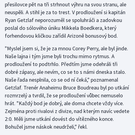
přesilovce pět na tři strhnout výhru na svou stranu, ale
Olympijské hry
neuspěli. A stihl je za to trest. V prodloužení si kapitán
Ryan Getzlaf neporozuměl se spoluhráči a zadovkou
Parasport
poslal do sólového úniku Mikkela Boedkera, který
forhendovou kličkou zařídil Arizoně bonusový bod.
Plavání
"Myslel jsem si, že je za mnou Corey Perry, ale byl jinde.
Plážový volejbal
Naše lajna i tým jsme byli trochu mimo rytmus. A
prodloužení to podtrhlo. Předtím jsme odehráli tři
Ragby
dobré zápasy, ale nevím, co se to s námi dneska stalo.
Naše řada nesplnila, co se od ní čeká," poznamenal
Rychlobruslení
Getzlaf. Trenér Anaheimu Bruce Boudreau byl po utkání
rozmrzelý a tvrdil, že se prodloužení vůbec nemuselo
Rychlostní kanoistika
hrát. "Každý bod je dobrý, ale doma chcete vždy více.
Short track
Zejména proti rivalovi z divize, nad kterým navíc vedete
2:0. Měli jsme utkání dovést do vítězného konce.
Sportovní střelba
Bohužel jsme náskok neudrželi," řekl.