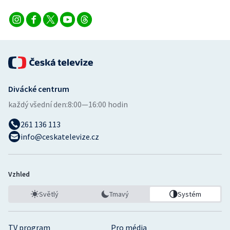
Divácké centrum
každý všední den:
8:00—16:00 hodin
261 136 113
info@ceskatelevize.cz
Vzhled
Světlý
Tmavý
Systém
TV program
Pro média