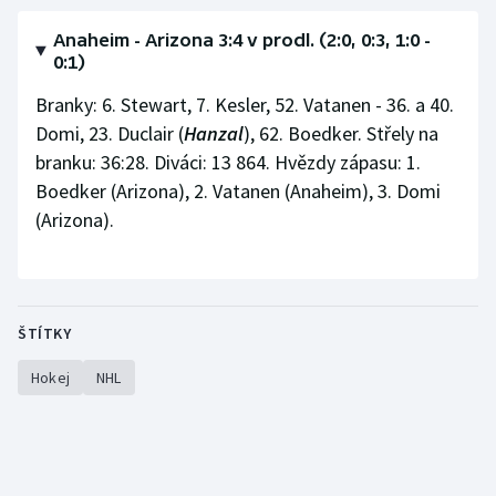
Stolní tenis
Anaheim - Arizona 3:4 v prodl. (2:0, 0:3, 1:0 -
0:1)
Triatlon
Branky: 6. Stewart, 7. Kesler, 52. Vatanen - 36. a 40.
Veslování
Domi, 23. Duclair (
Hanzal
), 62. Boedker. Střely na
branku: 36:28. Diváci: 13 864. Hvězdy zápasu: 1.
Vodní slalom
Boedker (Arizona), 2. Vatanen (Anaheim), 3. Domi
(Arizona).
Volejbal
Ostatní
ŠTÍTKY
Hokej
NHL