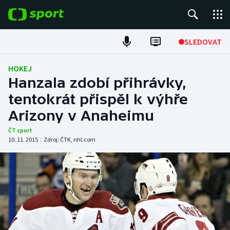
POPULÁRNÍ
SLEDOVAT
Fotbal
HOKEJ
Hanzala zdobí přihrávky,
Hokej
tentokrát přispěl k výhře
Arizony v Anaheimu
Tenis
ČT sport
Atletika
10. 11. 2015
|
Zdroj:
ČTK
,
nhl.com
Cyklistika
DALŠÍ SPORTY
Americký fotbal
NEPŘEHLÉDNĚTE