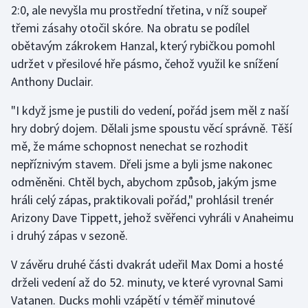
2:0, ale nevyšla mu prostřední třetina, v níž soupeř
třemi zásahy otočil skóre. Na obratu se podílel
Gymnastika
obětavým zákrokem Hanzal, který rybičkou pomohl
udržet v přesilové hře pásmo, čehož využil ke snížení
Házená
Anthony Duclair.
Jezdectví
"I když jsme je pustili do vedení, pořád jsem měl z naší
hry dobrý dojem. Dělali jsme spoustu věcí správně. Těší
Judo
mě, že máme schopnost nenechat se rozhodit
nepříznivým stavem. Dřeli jsme a byli jsme nakonec
Krasobruslení
odměněni. Chtěl bych, abychom způsob, jakým jsme
Lezení
hráli celý zápas, praktikovali pořád," prohlásil trenér
Arizony Dave Tippett, jehož svěřenci vyhráli v Anaheimu
Lyže a snowboard
i druhý zápas v sezoně.
Moderní pětiboj
V závěru druhé části dvakrát udeřil Max Domi a hosté
drželi vedení až do 52. minuty, ve které vyrovnal Sami
Motorsport
Vatanen. Ducks mohli vzápětí v téměř minutové