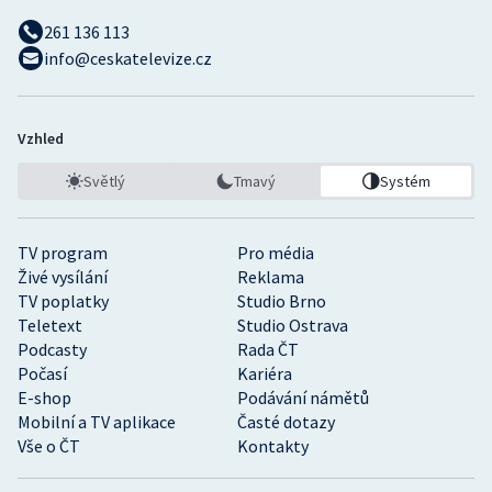
261 136 113
info@ceskatelevize.cz
Vzhled
Světlý
Tmavý
Systém
TV program
Pro média
Živé vysílání
Reklama
TV poplatky
Studio Brno
Teletext
Studio Ostrava
Podcasty
Rada ČT
Počasí
Kariéra
E-shop
Podávání námětů
Mobilní a TV aplikace
Časté dotazy
Vše o ČT
Kontakty