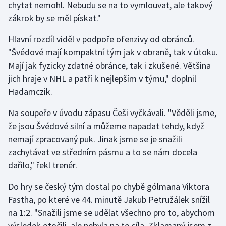
chytat nemohl. Nebudu se na to vymlouvat, ale takový
zákrok by se měl pískat."
Gymnastika
Hlavní rozdíl viděl v podpoře ofenzivy od obránců.
Házená
"Švédové mají kompaktní tým jak v obraně, tak v útoku.
Mají jak fyzicky zdatné obránce, tak i zkušené. Většina
Jezdectví
jich hraje v NHL a patří k nejlepším v týmu," doplnil
Hadamczik.
Judo
Na soupeře v úvodu zápasu Češi vyčkávali. "Věděli jsme,
Krasobruslení
že jsou Švédové silní a můžeme napadat tehdy, když
nemají zpracovaný puk. Jinak jsme se je snažili
Lezení
zachytávat ve středním pásmu a to se nám docela
dařilo," řekl trenér.
Lyže a snowboard
Do hry se český tým dostal po chybě gólmana Viktora
Moderní pětiboj
Fastha, po které ve 44. minutě Jakub Petružálek snížil
na 1:2. "Snažili jsme se udělat všechno pro to, abychom
Motorsport
výsledek otočili, ale nebyla na to síla. Zklamaný jsem z