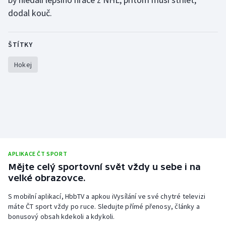
Stolní tenis
dodal kouč.
Triatlon
ŠTÍTKY
Veslování
Hokej
Vodní slalom
Volejbal
Ostatní
APLIKACE ČT SPORT
Mějte celý sportovní svět vždy u sebe i na
velké obrazovce.
S mobilní aplikací, HbbTV a apkou iVysílání ve své chytré televizi
máte ČT sport vždy po ruce. Sledujte přímé přenosy, články a
bonusový obsah kdekoli a kdykoli.