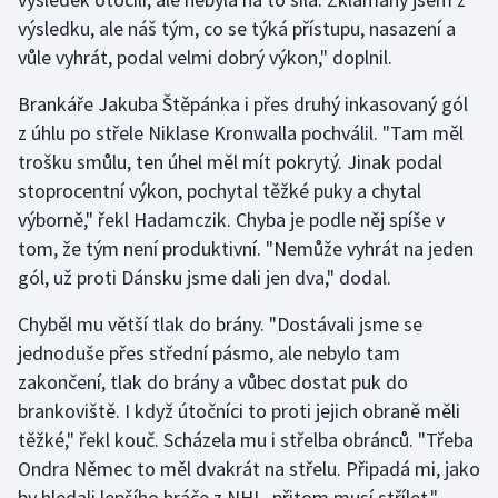
výsledku, ale náš tým, co se týká přístupu, nasazení a
Olympijské hry
vůle vyhrát, podal velmi dobrý výkon," doplnil.
Parasport
Brankáře Jakuba Štěpánka i přes druhý inkasovaný gól
z úhlu po střele Niklase Kronwalla pochválil. "Tam měl
Plavání
trošku smůlu, ten úhel měl mít pokrytý. Jinak podal
stoprocentní výkon, pochytal těžké puky a chytal
Plážový volejbal
výborně," řekl Hadamczik. Chyba je podle něj spíše v
tom, že tým není produktivní. "Nemůže vyhrát na jeden
Ragby
gól, už proti Dánsku jsme dali jen dva," dodal.
Rychlobruslení
Chyběl mu větší tlak do brány. "Dostávali jsme se
jednoduše přes střední pásmo, ale nebylo tam
Rychlostní kanoistika
zakončení, tlak do brány a vůbec dostat puk do
Short track
brankoviště. I když útočníci to proti jejich obraně měli
těžké," řekl kouč. Scházela mu i střelba obránců. "Třeba
Sportovní střelba
Ondra Němec to měl dvakrát na střelu. Připadá mi, jako
by hledali lepšího hráče z NHL, přitom musí střílet,"