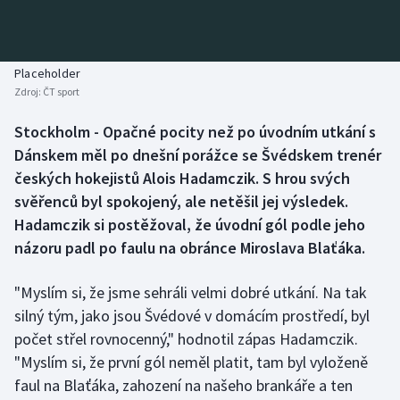
Baseball a softbal
Soutěže
Basketbal
Historické návraty
Placeholder
Zdroj:
ČT sport
Biatlon
Aplikace ČT sport
Stockholm - Opačné pocity než po úvodním utkání s
Boby a skeleton
AZ kvíz
Dánskem měl po dnešní porážce se Švédskem trenér
českých hokejistů Alois Hadamczik. S hrou svých
Box
svěřenců byl spokojený, ale netěšil jej výsledek.
Hadamczik si postěžoval, že úvodní gól podle jeho
Curling
názoru padl po faulu na obránce Miroslava Blaťáka.
Dostihy
"Myslím si, že jsme sehráli velmi dobré utkání. Na tak
Florbal
silný tým, jako jsou Švédové v domácím prostředí, byl
počet střel rovnocenný," hodnotil zápas Hadamczik.
Futsal
"Myslím si, že první gól neměl platit, tam byl vyloženě
faul na Blaťáka, zahození na našeho brankáře a ten
Golf