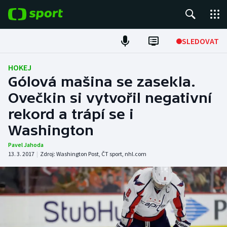
POPULÁRNÍ
SLEDOVAT
Fotbal
HOKEJ
Gólová mašina se zasekla.
Hokej
Ovečkin si vytvořil negativní
rekord a trápí se i
Tenis
Washington
Atletika
Pavel Jahoda
13. 3. 2017
|
Zdroj:
Washington Post
,
ČT sport
,
nhl.com
Cyklistika
DALŠÍ SPORTY
Americký fotbal
NEPŘEHLÉDNĚTE