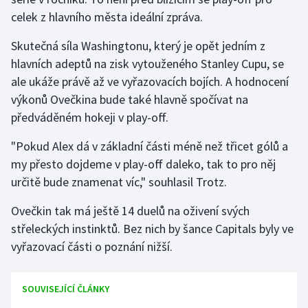
celek z hlavního města ideální zpráva.
Skutečná síla Washingtonu, který je opět jedním z
hlavních adeptů na zisk vytouženého Stanley Cupu, se
ale ukáže právě až ve vyřazovacích bojích. A hodnocení
výkonů Ovečkina bude také hlavně spočívat na
předváděném hokeji v play-off.
"Pokud Alex dá v základní části méně než třicet gólů a
my přesto dojdeme v play-off daleko, tak to pro něj
určitě bude znamenat víc," souhlasil Trotz.
Ovečkin tak má ještě 14 duelů na oživení svých
střeleckých instinktů. Bez nich by šance Capitals byly ve
vyřazovací části o poznání nižší.
SOUVISEJÍCÍ ČLÁNKY