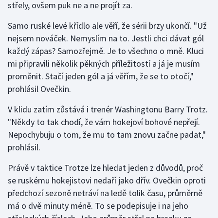
střely, ovšem puk ne a ne projít za.
Stolní tenis
Samo ruské levé křídlo ale věří, že sérii brzy ukončí. "Už
Triatlon
nejsem nováček. Nemyslím na to. Jestli chci dávat gól
každý zápas? Samozřejmě. Je to všechno o mně. Kluci
Veslování
mi připravili několik pěkných příležitostí a já je musím
proměnit. Stačí jeden gól a já věřím, že se to otočí,"
Vodní slalom
prohlásil Ovečkin.
Volejbal
V klidu zatím zůstává i trenér Washingtonu Barry Trotz.
"Někdy to tak chodí, že vám hokejoví bohové nepřejí.
Ostatní
Nepochybuju o tom, že mu to tam znovu začne padat,"
prohlásil.
Právě v taktice Trotze lze hledat jeden z důvodů, proč
se ruskému hokejistovi nedaří jako dřív. Ovečkin oproti
předchozí sezoně netráví na ledě tolik času, průměrně
má o dvě minuty méně. To se podepisuje i na jeho