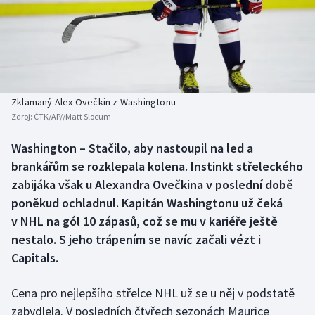
Baseball a softbal
Soutěže
Basketbal
Historické návraty
Biatlon
Aplikace ČT sport
Zklamaný Alex Ovečkin z Washingtonu
Boby a skeleton
AZ kvíz
Zdroj:
ČTK/AP//Matt Slocum
Box
Washington – Stačilo, aby nastoupil na led a
brankářům se rozklepala kolena. Instinkt střeleckého
Curling
zabijáka však u Alexandra Ovečkina v poslední době
poněkud ochladnul. Kapitán Washingtonu už čeká
Dostihy
v NHL na gól 10 zápasů, což se mu v kariéře ještě
nestalo. S jeho trápením se navíc začali vézt i
Florbal
Capitals.
Futsal
Cena pro nejlepšího střelce NHL už se u něj v podstatě
zabydlela. V posledních čtyřech sezonách Maurice
Golf