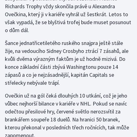
Richards Trophy vždy skončila právě u Alexandra
Ovečkina, který ji v kariéře vyhrál už šestkrát. Letos to
Gymnastika
však vypadá, že se blyštivá trofej bude muset posunout
Házená
o dům dál.
Šance jednatřicetiletého ruského snajpra ještě stále
Jezdectví
žije, na vedoucího Sidney Crosbyho ztrácí 7 zásahů, ale
Judo
kvůli dvěma výrazným faktům je už hodně mizivá. Do
konce základní části zbývá Washingtonu pouze 14
Krasobruslení
zápasů a co je nejzásadnější, kapitán Capitals se
střelecky nebývale trápí.
Lezení
Ovečkin už na gól čeká dlouhých 10 utkání, což je jeho
Lyže a snowboard
vůbec nejhorší bilance v kariéře v NHL. Pokud se navíc
odečtou přesilové hry, červené světlo nerozsvítil za
Moderní pětiboj
brankářem soupeře 18 duelů. Na hranici 50 branek,
kterou překonal v posledních třech ročnících, tak může
Motorsport
zapomenout.