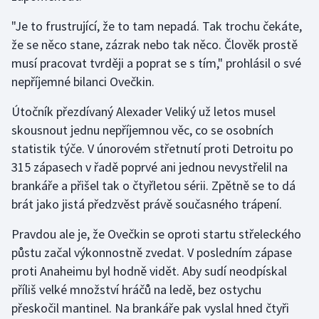
Olympijské hry
"Je to frustrující, že to tam nepadá. Tak trochu čekáte,
že se něco stane, zázrak nebo tak něco. Člověk prostě
Parasport
musí pracovat tvrději a poprat se s tím," prohlásil o své
nepříjemné bilanci Ovečkin.
Plavání
Útočník přezdívaný Alexader Veliký už letos musel
Plážový volejbal
skousnout jednu nepříjemnou věc, co se osobních
statistik týče. V únorovém střetnutí proti Detroitu po
Ragby
315 zápasech v řadě poprvé ani jednou nevystřelil na
brankáře a přišel tak o čtyřletou sérii. Zpětně se to dá
Rychlobruslení
brát jako jistá předzvěst právě současného trápení.
Rychlostní kanoistika
Pravdou ale je, že Ovečkin se oproti startu střeleckého
půstu začal výkonnostně zvedat. V posledním zápase
Short track
proti Anaheimu byl hodně vidět. Aby sudí neodpískal
příliš velké množství hráčů na ledě, bez ostychu
Sportovní střelba
přeskočil mantinel. Na brankáře pak vyslal hned čtyři