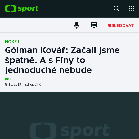
POPULÁRNÍ
SLEDOVAT
Fotbal
HOKEJ
Gólman Kovář: Začali jsme
Hokej
špatně. A s Finy to
jednoduché nebude
Tenis
ono
Atletika
8. 11. 2013
|
Zdroj:
ČTK
Cyklistika
DALŠÍ SPORTY
Americký fotbal
NEPŘEHLÉDNĚTE