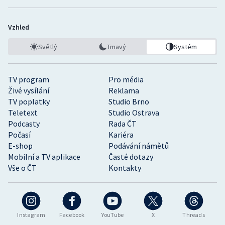
Vzhled
Světlý
Tmavý
Systém
TV program
Pro média
Živé vysílání
Reklama
TV poplatky
Studio Brno
Teletext
Studio Ostrava
Podcasty
Rada ČT
Počasí
Kariéra
E-shop
Podávání námětů
Mobilní a TV aplikace
Časté dotazy
Vše o ČT
Kontakty
Instagram
Facebook
YouTube
X
Threads