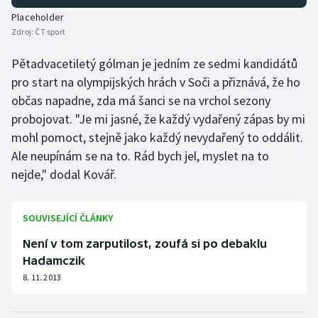
Stolní tenis
Placeholder
Zdroj:
ČT sport
Triatlon
Pětadvacetiletý gólman je jedním ze sedmi kandidátů
Veslování
pro start na olympijských hrách v Soči a přiznává, že ho
občas napadne, zda má šanci se na vrchol sezony
Vodní slalom
probojovat. "Je mi jasné, že každý vydařený zápas by mi
mohl pomoct, stejně jako každý nevydařený to oddálit.
Volejbal
Ale neupínám se na to. Rád bych jel, myslet na to
nejde," dodal Kovář.
Ostatní
SOUVISEJÍCÍ ČLÁNKY
Není v tom zarputilost, zoufá si po debaklu
Hadamczik
8. 11. 2013