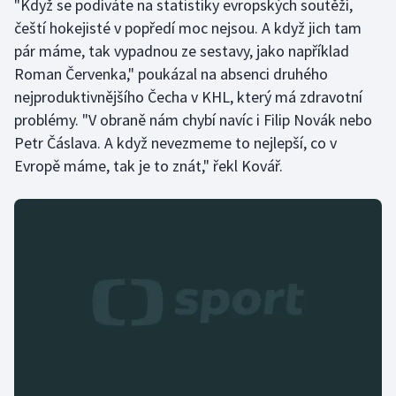
"Když se podíváte na statistiky evropských soutěží,
čeští hokejisté v popředí moc nejsou. A když jich tam
Olympijské hry
pár máme, tak vypadnou ze sestavy, jako například
Parasport
Roman Červenka," poukázal na absenci druhého
nejproduktivnějšího Čecha v KHL, který má zdravotní
Plavání
problémy. "V obraně nám chybí navíc i Filip Novák nebo
Petr Čáslava. A když nevezmeme to nejlepší, co v
Plážový volejbal
Evropě máme, tak je to znát," řekl Kovář.
Ragby
Rychlobruslení
Rychlostní kanoistika
Short track
Sportovní střelba