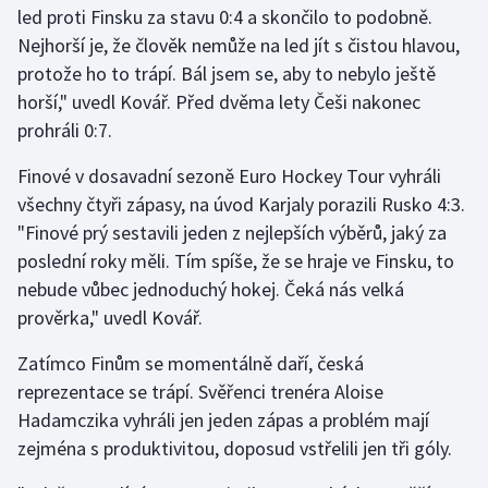
led proti Finsku za stavu 0:4 a skončilo to podobně.
Nejhorší je, že člověk nemůže na led jít s čistou hlavou,
Gymnastika
protože ho to trápí. Bál jsem se, aby to nebylo ještě
horší," uvedl Kovář. Před dvěma lety Češi nakonec
Házená
prohráli 0:7.
Jezdectví
Finové v dosavadní sezoně Euro Hockey Tour vyhráli
všechny čtyři zápasy, na úvod Karjaly porazili Rusko 4:3.
Judo
"Finové prý sestavili jeden z nejlepších výběrů, jaký za
poslední roky měli. Tím spíše, že se hraje ve Finsku, to
Krasobruslení
nebude vůbec jednoduchý hokej. Čeká nás velká
Lezení
prověrka," uvedl Kovář.
Zatímco Finům se momentálně daří, česká
Lyže a snowboard
reprezentace se trápí. Svěřenci trenéra Aloise
Moderní pětiboj
Hadamczika vyhráli jen jeden zápas a problém mají
zejména s produktivitou, doposud vstřelili jen tři góly.
Motorsport