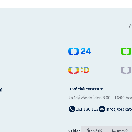
Č
Divácké centrum
ů
každý všední den:
8:00—16:00 ho
261 136 113
info@ceskate
Vzhled
Světlý
Tmavý