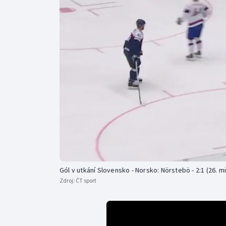
Curling
Dostihy
Florbal
Futsal
Golf
Gymnastika
Gól v utkání Slovensko - Norsko: Nörstebö - 2:1 (26. mi
Zdroj:
ČT sport