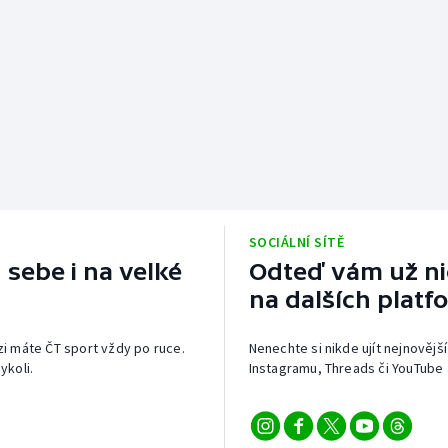
SOCIÁLNÍ SÍTĚ
 sebe i na velké
Odteď vám už nic
na dalších platf
izi máte ČT sport vždy po ruce.
Nenechte si nikde ujít nejnovější
ykoli.
Instagramu, Threads či YouTube 