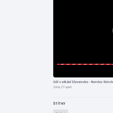
Gól v utkání Slovensko - Norsko: Nörste
Zdroj:
ČT sport
ŠTÍTKY