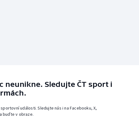
 neunikne. Sledujte ČT sport i
ormách.
 sportovní události. Sledujte nás i na Facebooku, X,
a buďte v obraze.