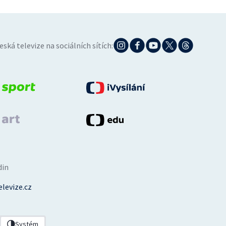
eská televize na sociálních sítích:
din
levize.cz
Systém