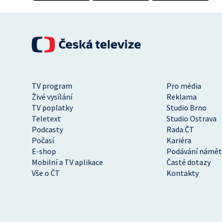
TV program
Pro média
Živé vysílání
Reklama
TV poplatky
Studio Brno
Teletext
Studio Ostrava
Podcasty
Rada ČT
Počasí
Kariéra
E-shop
Podávání námět
Mobilní a TV aplikace
Časté dotazy
Vše o ČT
Kontakty