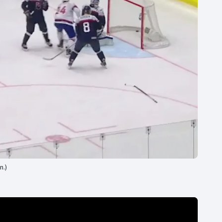
Moderní pětiboj
Triatlon
Motorsport
Veslování
Olympijské hry
Vodní slalom
Parasport
Volejbal
Plavání
Ostatní
Plážový volejbal
n.)