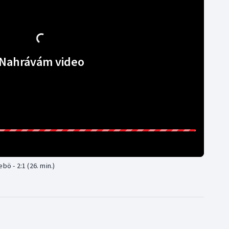
Nahrávám video
bö - 2:1 (26. min.)