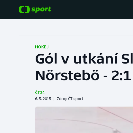
POPULÁRNÍ
DALŠÍ SPORTY
Fotbal
Americký fotbal
HOKEJ
Gól v utkání S
Hokej
Baseball a softbal
Nörstebö - 2:1
Tenis
Basketbal
Atletika
Biatlon
ČT24
6. 5. 2015
|
Zdroj:
ČT sport
Cyklistika
Boby a skeleton
Box