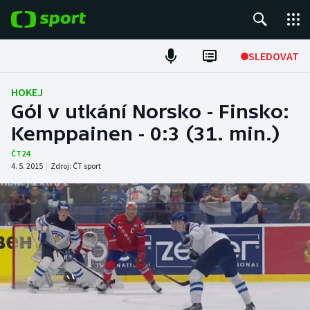
POPULÁRNÍ
SLEDOVAT
Fotbal
HOKEJ
Gól v utkání Norsko - Finsko:
Hokej
Kemppainen - 0:3 (31. min.)
Tenis
ČT24
4. 5. 2015
|
Zdroj:
ČT sport
Atletika
Cyklistika
DALŠÍ SPORTY
Americký fotbal
NEPŘEHLÉDNĚTE