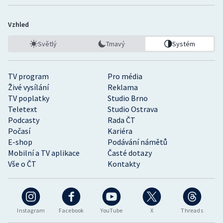
Stolní tenis
Vzhled
Triatlon
Světlý
Tmavý
Systém
Veslování
TV program
Pro média
Vodní slalom
Živé vysílání
Reklama
TV poplatky
Studio Brno
Volejbal
Teletext
Studio Ostrava
Podcasty
Rada ČT
Ostatní
Počasí
Kariéra
E-shop
Podávání námětů
Mobilní a TV aplikace
Časté dotazy
Vše o ČT
Kontakty
Instagram
Facebook
YouTube
X
Threads