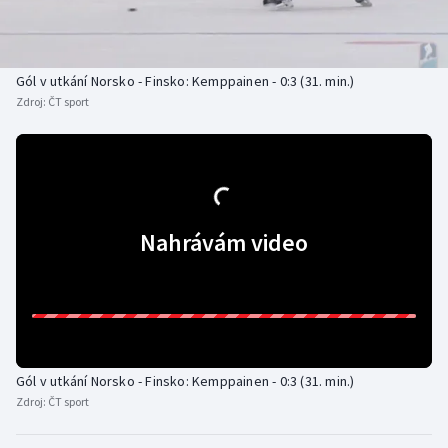
Baseball a softbal
Soutěže
Basketbal
Historické návraty
Gól v utkání Norsko - Finsko: Kemppainen - 0:3 (31. min.)
Zdroj:
ČT sport
Biatlon
Aplikace ČT sport
Boby a skeleton
AZ kvíz
Box
Nahrávám video
Curling
Dostihy
Florbal
Gól v utkání Norsko - Finsko: Kemppainen - 0:3 (31. min.)
Futsal
Zdroj:
ČT sport
Golf