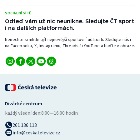
Olympijské hry
SOCIÁLNÍ SÍTĚ
Odteď vám už nic neunikne. Sledujte ČT sport
Parasport
i na dalších platformách.
Plavání
Nenechte si nikde ujít nejnovější sportovní události. Sledujte nás i
na Facebooku, X, Instagramu, Threads či YouTube a buďte v obraze.
Plážový volejbal
Ragby
Rychlobruslení
Rychlostní kanoistika
Divácké centrum
každý všední den:
8:00—16:00 hodin
Short track
261 136 113
Sportovní střelba
info@ceskatelevize.cz