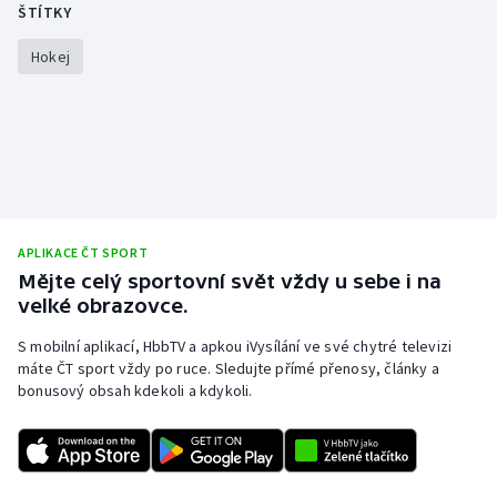
ŠTÍTKY
Gymnastika
Hokej
Házená
Jezdectví
Judo
APLIKACE ČT SPORT
Krasobruslení
Mějte celý sportovní svět vždy u sebe i na
velké obrazovce.
Lezení
S mobilní aplikací, HbbTV a apkou iVysílání ve své chytré televizi
máte ČT sport vždy po ruce. Sledujte přímé přenosy, články a
Lyže a snowboard
bonusový obsah kdekoli a kdykoli.
Moderní pětiboj
Motorsport