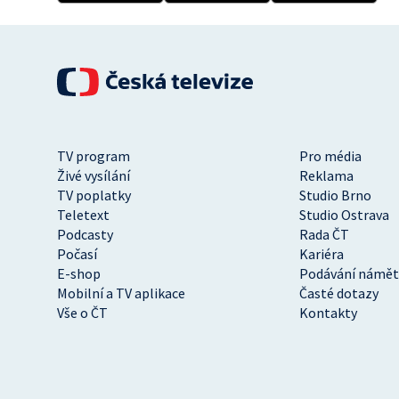
TV program
Pro média
Živé vysílání
Reklama
TV poplatky
Studio Brno
Teletext
Studio Ostrava
Podcasty
Rada ČT
Počasí
Kariéra
E-shop
Podávání námět
Mobilní a TV aplikace
Časté dotazy
Vše o ČT
Kontakty