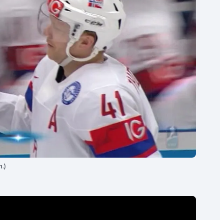
Moderní pětiboj
Triatlon
Motorsport
Veslování
Olympijské hry
Vodní slalom
Parasport
Volejbal
Plavání
Ostatní
Plážový volejbal
n.)