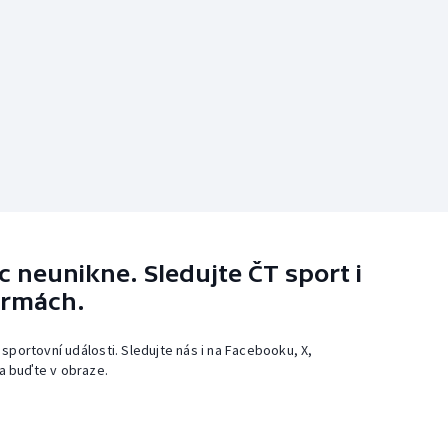
 neunikne. Sledujte ČT sport i
ormách.
 sportovní události. Sledujte nás i na Facebooku, X,
a buďte v obraze.