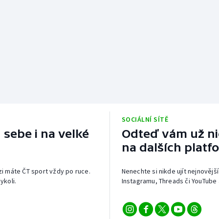
SOCIÁLNÍ SÍTĚ
 sebe i na velké
Odteď vám už nic
na dalších platf
izi máte ČT sport vždy po ruce.
Nenechte si nikde ujít nejnovější
ykoli.
Instagramu, Threads či YouTube 