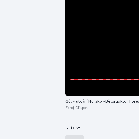
Gól v utkání Norsko - Bělorusko: Thorese
Zdroj:
ČT sport
ŠTÍTKY