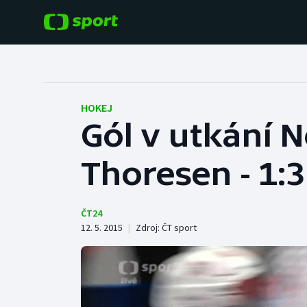
POPULÁRNÍ
DALŠÍ SPORTY
Fotbal
Americký fotbal
HOKEJ
Gól v utkání N
Hokej
Baseball a softbal
Thoresen - 1:3
Tenis
Basketbal
Atletika
Biatlon
ČT24
12. 5. 2015
|
Zdroj:
ČT sport
Cyklistika
Boby a skeleton
Box