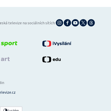
eská televize na sociálních sítích:
din
levize.cz
Systém