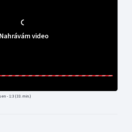
Nahrávám video
n - 1:3 (33. min.)