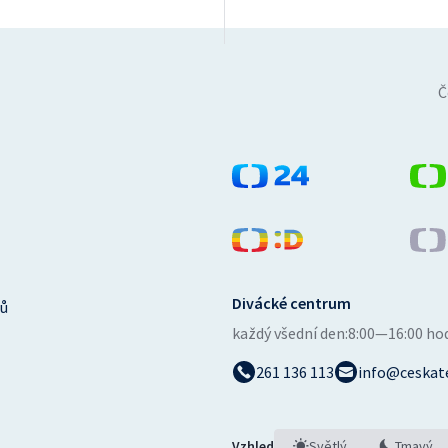
Č
Divácké centrum
ů
každý všední den:
8:00—16:00 ho
261 136 113
info@ceskate
Vzhled
Světlý
Tmavý