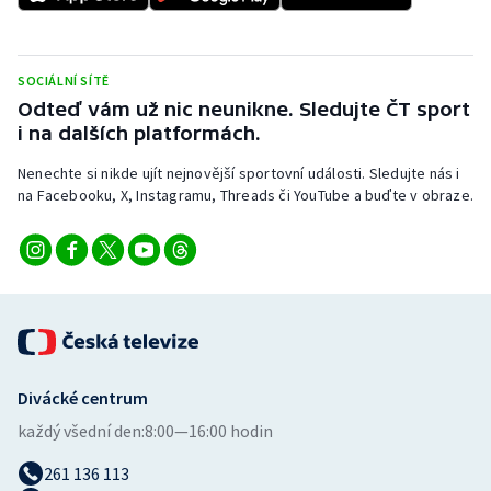
Olympijské hry
SOCIÁLNÍ SÍTĚ
Parasport
Odteď vám už nic neunikne. Sledujte ČT sport
i na dalších platformách.
Plavání
Nenechte si nikde ujít nejnovější sportovní události. Sledujte nás i
Plážový volejbal
na Facebooku, X, Instagramu, Threads či YouTube a buďte v obraze.
Ragby
Rychlobruslení
Rychlostní kanoistika
Divácké centrum
Short track
každý všední den:
8:00—16:00 hodin
Sportovní střelba
261 136 113