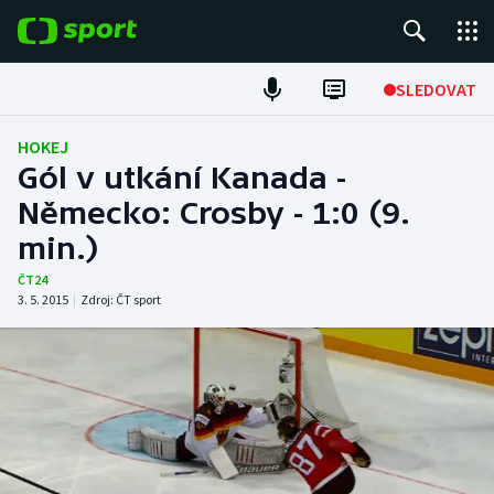
POPULÁRNÍ
SLEDOVAT
Fotbal
HOKEJ
Gól v utkání Kanada -
Hokej
Německo: Crosby - 1:0 (9.
min.)
Tenis
ČT24
Atletika
3. 5. 2015
|
Zdroj:
ČT sport
Cyklistika
DALŠÍ SPORTY
Americký fotbal
NEPŘEHLÉDNĚTE