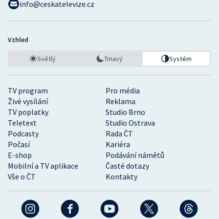
info@ceskatelevize.cz
Stolní tenis
Triatlon
Vzhled
Veslování
Světlý
Tmavý
Systém
Vodní slalom
TV program
Pro média
Volejbal
Živé vysílání
Reklama
TV poplatky
Studio Brno
Teletext
Studio Ostrava
Ostatní
Podcasty
Rada ČT
Počasí
Kariéra
E-shop
Podávání námětů
Mobilní a TV aplikace
Časté dotazy
Vše o ČT
Kontakty