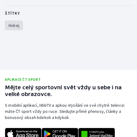
ŠTÍTKY
Gymnastika
Hokej
Házená
Jezdectví
Judo
Krasobruslení
APLIKACE ČT SPORT
Mějte celý sportovní svět vždy u sebe i na
Lezení
velké obrazovce.
Lyže a snowboard
S mobilní aplikací, HbbTV a apkou iVysílání ve své chytré televizi
máte ČT sport vždy po ruce. Sledujte přímé přenosy, články a
Moderní pětiboj
bonusový obsah kdekoli a kdykoli.
Motorsport