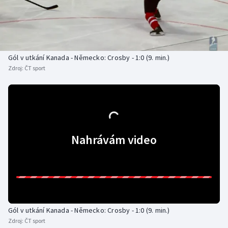
Baseball a softbal
Soutěže
Basketbal
Historické návraty
Biatlon
Aplikace ČT sport
Gól v utkání Kanada - Německo: Crosby - 1:0 (9. min.)
Zdroj:
ČT sport
Boby a skeleton
AZ kvíz
Box
Curling
Nahrávám video
Dostihy
Florbal
Futsal
Gól v utkání Kanada - Německo: Crosby - 1:0 (9. min.)
Zdroj:
ČT sport
Golf