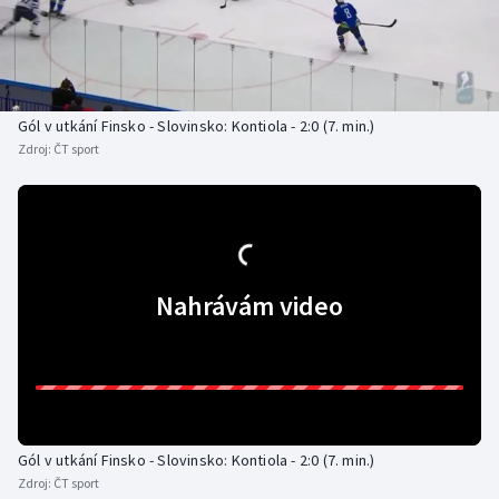
Baseball a softbal
Soutěže
Basketbal
Historické návraty
Biatlon
Aplikace ČT sport
Gól v utkání Finsko - Slovinsko: Kontiola - 2:0 (7. min.)
Zdroj:
ČT sport
Boby a skeleton
AZ kvíz
Box
Curling
Nahrávám video
Dostihy
Florbal
Futsal
Gól v utkání Finsko - Slovinsko: Kontiola - 2:0 (7. min.)
Zdroj:
ČT sport
Golf