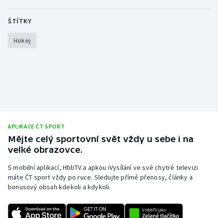
ŠTÍTKY
Gymnastika
Hokej
Házená
Jezdectví
Judo
Krasobruslení
APLIKACE ČT SPORT
Mějte celý sportovní svět vždy u sebe i na
Lezení
velké obrazovce.
Lyže a snowboard
S mobilní aplikací, HbbTV a apkou iVysílání ve své chytré televizi
máte ČT sport vždy po ruce. Sledujte přímé přenosy, články a
Moderní pětiboj
bonusový obsah kdekoli a kdykoli.
Motorsport