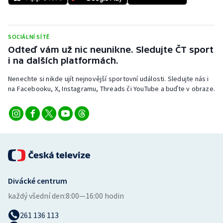
Olympijské hry
SOCIÁLNÍ SÍTĚ
Parasport
Odteď vám už nic neunikne. Sledujte ČT sport
i na dalších platformách.
Plavání
Nenechte si nikde ujít nejnovější sportovní události. Sledujte nás i
Plážový volejbal
na Facebooku, X, Instagramu, Threads či YouTube a buďte v obraze.
Ragby
Rychlobruslení
Rychlostní kanoistika
Divácké centrum
Short track
každý všední den:
8:00—16:00 hodin
Sportovní střelba
261 136 113