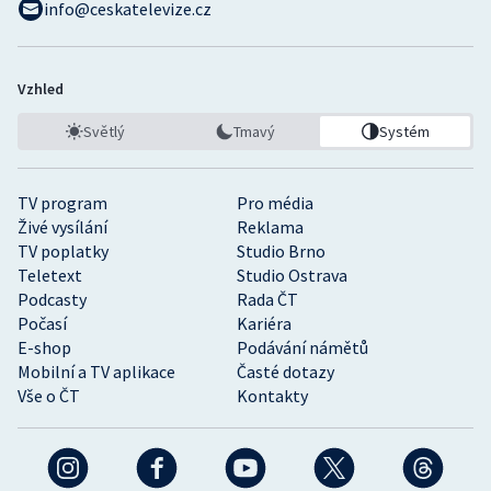
info@ceskatelevize.cz
Stolní tenis
Triatlon
Vzhled
Veslování
Světlý
Tmavý
Systém
Vodní slalom
TV program
Pro média
Volejbal
Živé vysílání
Reklama
TV poplatky
Studio Brno
Teletext
Studio Ostrava
Ostatní
Podcasty
Rada ČT
Počasí
Kariéra
E-shop
Podávání námětů
Mobilní a TV aplikace
Časté dotazy
Vše o ČT
Kontakty