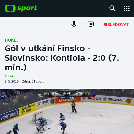
POPULÁRNÍ
SLEDOVAT
Fotbal
HOKEJ
Gól v utkání Finsko -
Hokej
Slovinsko: Kontiola - 2:0 (7.
min.)
Tenis
ČT24
Atletika
7. 5. 2015
|
Zdroj:
ČT sport
Cyklistika
DALŠÍ SPORTY
Americký fotbal
NEPŘEHLÉDNĚTE