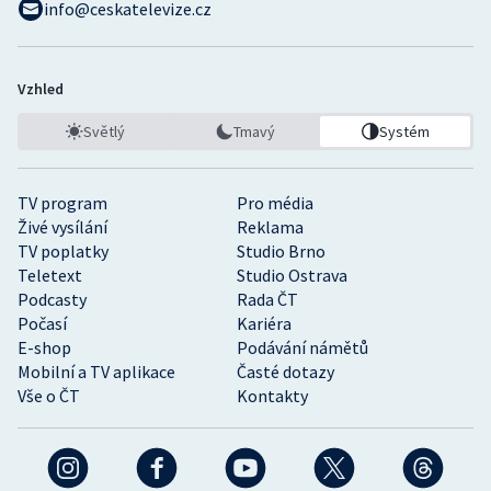
info@ceskatelevize.cz
Stolní tenis
Triatlon
Vzhled
Veslování
Světlý
Tmavý
Systém
Vodní slalom
TV program
Pro média
Volejbal
Živé vysílání
Reklama
TV poplatky
Studio Brno
Teletext
Studio Ostrava
Ostatní
Podcasty
Rada ČT
Počasí
Kariéra
E-shop
Podávání námětů
Mobilní a TV aplikace
Časté dotazy
Vše o ČT
Kontakty