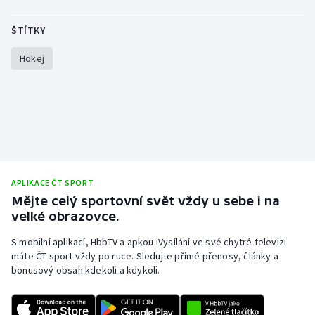
ŠTÍTKY
Gymnastika
Hokej
Házená
Jezdectví
Judo
Krasobruslení
APLIKACE ČT SPORT
Mějte celý sportovní svět vždy u sebe i na
Lezení
velké obrazovce.
Lyže a snowboard
S mobilní aplikací, HbbTV a apkou iVysílání ve své chytré televizi
máte ČT sport vždy po ruce. Sledujte přímé přenosy, články a
Moderní pětiboj
bonusový obsah kdekoli a kdykoli.
Motorsport