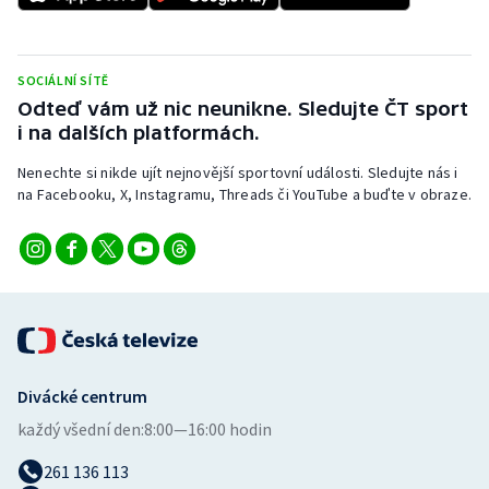
Olympijské hry
SOCIÁLNÍ SÍTĚ
Parasport
Odteď vám už nic neunikne. Sledujte ČT sport
i na dalších platformách.
Plavání
Nenechte si nikde ujít nejnovější sportovní události. Sledujte nás i
Plážový volejbal
na Facebooku, X, Instagramu, Threads či YouTube a buďte v obraze.
Ragby
Rychlobruslení
Rychlostní kanoistika
Divácké centrum
Short track
každý všední den:
8:00—16:00 hodin
Sportovní střelba
261 136 113