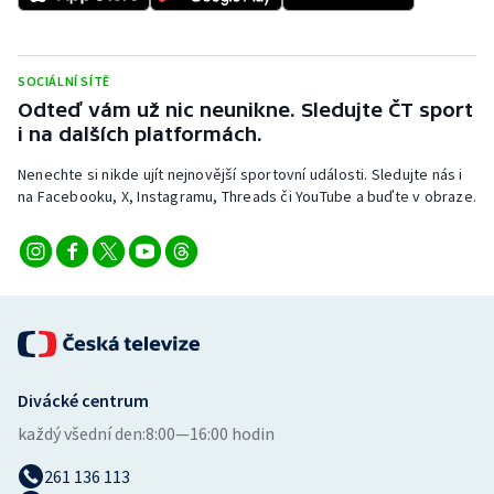
Olympijské hry
SOCIÁLNÍ SÍTĚ
Parasport
Odteď vám už nic neunikne. Sledujte ČT sport
i na dalších platformách.
Plavání
Nenechte si nikde ujít nejnovější sportovní události. Sledujte nás i
Plážový volejbal
na Facebooku, X, Instagramu, Threads či YouTube a buďte v obraze.
Ragby
Rychlobruslení
Rychlostní kanoistika
Divácké centrum
Short track
každý všední den:
8:00—16:00 hodin
Sportovní střelba
261 136 113