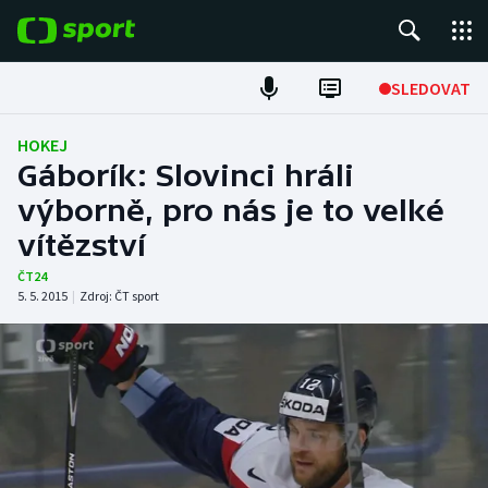
POPULÁRNÍ
SLEDOVAT
Fotbal
HOKEJ
Gáborík: Slovinci hráli
Hokej
výborně, pro nás je to velké
vítězství
Tenis
ČT24
Atletika
5. 5. 2015
|
Zdroj:
ČT sport
Cyklistika
DALŠÍ SPORTY
Americký fotbal
NEPŘEHLÉDNĚTE