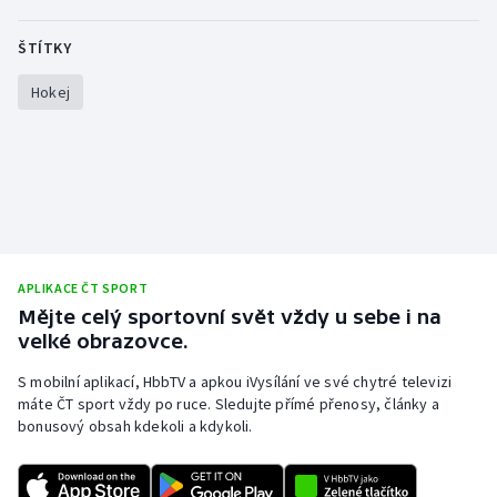
ŠTÍTKY
Gymnastika
Hokej
Házená
Jezdectví
Judo
Krasobruslení
APLIKACE ČT SPORT
Mějte celý sportovní svět vždy u sebe i na
Lezení
velké obrazovce.
Lyže a snowboard
S mobilní aplikací, HbbTV a apkou iVysílání ve své chytré televizi
máte ČT sport vždy po ruce. Sledujte přímé přenosy, články a
Moderní pětiboj
bonusový obsah kdekoli a kdykoli.
Motorsport