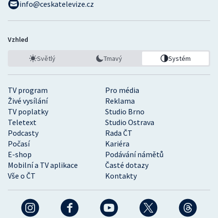
info@ceskatelevize.cz
Stolní tenis
Triatlon
Vzhled
Veslování
Světlý
Tmavý
Systém
Vodní slalom
TV program
Pro média
Volejbal
Živé vysílání
Reklama
TV poplatky
Studio Brno
Teletext
Studio Ostrava
Ostatní
Podcasty
Rada ČT
Počasí
Kariéra
E-shop
Podávání námětů
Mobilní a TV aplikace
Časté dotazy
Vše o ČT
Kontakty