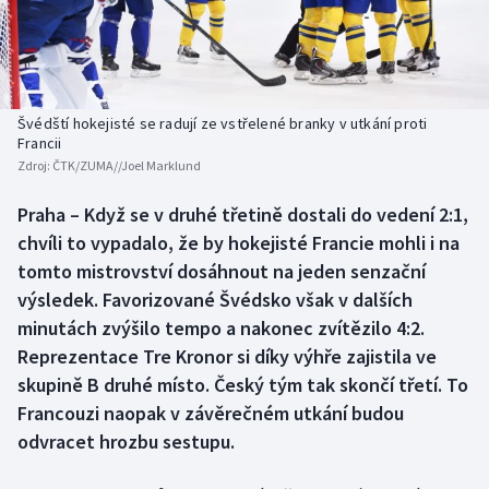
Baseball a softbal
Soutěže
Basketbal
Historické návraty
Biatlon
Aplikace ČT sport
Švédští hokejisté se radují ze vstřelené branky v utkání proti
Francii
Zdroj:
ČTK/ZUMA//Joel Marklund
Boby a skeleton
AZ kvíz
Praha – Když se v druhé třetině dostali do vedení 2:1,
Box
chvíli to vypadalo, že by hokejisté Francie mohli i na
tomto mistrovství dosáhnout na jeden senzační
Curling
výsledek. Favorizované Švédsko však v dalších
minutách zvýšilo tempo a nakonec zvítězilo 4:2.
Dostihy
Reprezentace Tre Kronor si díky výhře zajistila ve
Florbal
skupině B druhé místo. Český tým tak skončí třetí. To
Francouzi naopak v závěrečném utkání budou
Futsal
odvracet hrozbu sestupu.
Golf