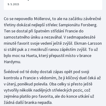
9. 5. 2015
Co se nepovedlo Möllerovi, to ale na začátku závěrečné
třetiny dokázal nejlepší střelec šampionátu Forsberg.
Ten se dostal při špatném střídání Francie do
samostatného úniku a nezaváhal. V sedmapadesáté
minutě favorit svoje vedení ještě zvýšil. Ekman-Larsson
si stáhl puk a z mezikruží ranou zápěstím zvýšil. To už
bylo moc na Hueta, který přepustil místo v brance
Hardymu.
Švédové od té doby dostali zápas opět pod svoji
kontrolu a Francie s vědomím, že ji klíčový duel čeká až
v úterý, poněkud polevila. Oba celky si přesto ještě
vytvořily několik nadějných střeleckých pozic, což
zejména platilo pro favorita, ale do konce utkání už
žádná další branka nepadla.