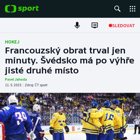
POPULÁRNÍ
SLEDOVAT
Fotbal
HOKEJ
Francouzský obrat trval jen
Hokej
minuty. Švédsko má po výhře
jisté druhé místo
Tenis
Pavel Jahoda
Atletika
11. 5. 2015
|
Zdroj:
ČT sport
Cyklistika
DALŠÍ SPORTY
Americký fotbal
NEPŘEHLÉDNĚTE