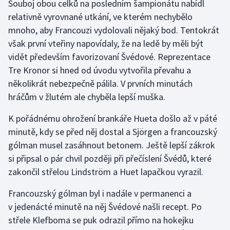
Souboj obou celků na posledním šampionátu nabídl
relativně vyrovnané utkání, ve kterém nechybělo
Gymnastika
mnoho, aby Francouzi vydolovali nějaký bod. Tentokrát
však první vteřiny napovídaly, že na ledě by měli být
Házená
vidět především favorizovaní Švédové. Reprezentace
Tre Kronor si hned od úvodu vytvořila převahu a
Jezdectví
několikrát nebezpečně pálila. V prvních minutách
hráčům v žlutém ale chyběla lepší muška.
Judo
K pořádnému ohrožení brankáře Hueta došlo až v páté
Krasobruslení
minutě, kdy se před něj dostal a Sjörgen a francouzský
gólman musel zasáhnout betonem. Ještě lepší zákrok
Lezení
si připsal o pár chvil později při přečíslení Švédů, které
zakončil střelou Lindström a Huet lapačkou vyrazil.
Lyže a snowboard
Francouzský gólman byl i nadále v permanenci a
Moderní pětiboj
v jedenácté minutě na něj Švédové našli recept. Po
střele Klefboma se puk odrazil přímo na hokejku
Motorsport