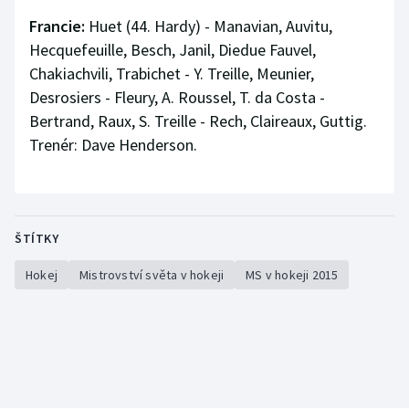
Francie:
Huet (44. Hardy) - Manavian, Auvitu,
Hecquefeuille, Besch, Janil, Diedue Fauvel,
Chakiachvili, Trabichet - Y. Treille, Meunier,
Desrosiers - Fleury, A. Roussel, T. da Costa -
Bertrand, Raux, S. Treille - Rech, Claireaux, Guttig.
Trenér: Dave Henderson.
ŠTÍTKY
Hokej
Mistrovství světa v hokeji
MS v hokeji 2015