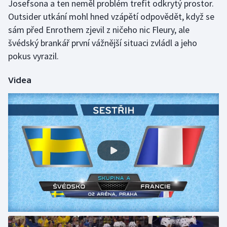
Josefsona a ten neměl problém trefit odkrytý prostor.
Olympijské hry
Outsider utkání mohl hned vzápětí odpovědět, když se
sám před Enrothem zjevil z ničeho nic Fleury, ale
Parasport
švédský brankář první vážnější situaci zvládl a jeho
pokus vyrazil.
Plavání
Videa
Plážový volejbal
Ragby
Rychlobruslení
Rychlostní kanoistika
Short track
Sportovní střelba