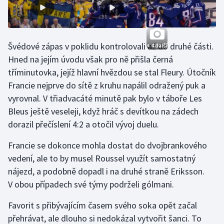
Stolní tenis
Triatlon
Švédové zápas v poklidu kontrolovali až do druhé části.
+ 4 další
Veslování
Hned na jejím úvodu však pro ně přišla černá
tříminutovka, jejíž hlavní hvězdou se stal Fleury. Útočník
Vodní slalom
Francie nejprve do sítě z kruhu napálil odražený puk a
vyrovnal. V třiadvacáté minutě pak bylo v táboře Les
Volejbal
Bleus ještě veseleji, když hráč s devítkou na zádech
dorazil přečíslení 4:2 a otočil vývoj duelu.
Ostatní
Francie se dokonce mohla dostat do dvojbrankového
vedení, ale to by musel Roussel využít samostatný
nájezd, a podobně dopadl i na druhé straně Eriksson.
V obou případech své týmy podrželi gólmani.
Favorit s přibývajícím časem svého soka opět začal
přehrávat, ale dlouho si nedokázal vytvořit šanci. To