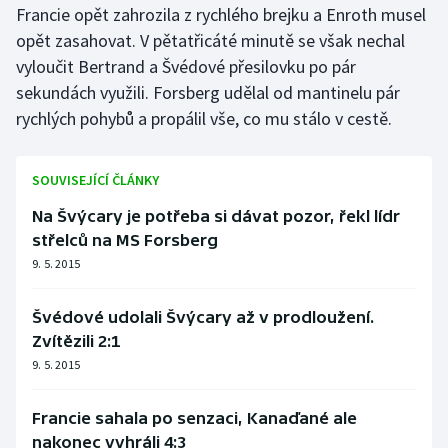
Francie opět zahrozila z rychlého brejku a Enroth musel
opět zasahovat. V pětatřicáté minutě se však nechal
vyloučit Bertrand a Švédové přesilovku po pár
sekundách využili. Forsberg udělal od mantinelu pár
rychlých pohybů a propálil vše, co mu stálo v cestě.
SOUVISEJÍCÍ ČLÁNKY
Na Švýcary je potřeba si dávat pozor, řekl lídr
střelců na MS Forsberg
9. 5. 2015
Švédové udolali Švýcary až v prodloužení.
Zvítězili 2:1
9. 5. 2015
Francie sahala po senzaci, Kanaďané ale
nakonec vyhráli 4:3