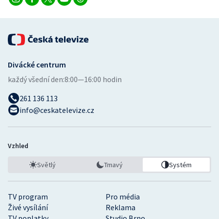
Divácké centrum
každý všední den:
8:00—16:00 hodin
261 136 113
info@ceskatelevize.cz
Vzhled
Světlý
Tmavý
Systém
TV program
Pro média
Živé vysílání
Reklama
TV poplatky
Studio Brno