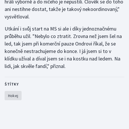
hráli výborně a do ničeho je nepustili. Člověk se do toho
Stolní tenis
ani nestihne dostat, takže je takový nekoordinovaný,"
vysvětloval.
Triatlon
Utkání i svůj start na MS si ale i díky jednoznačnému
Veslování
průběhu užil. "Nebylo co ztratit. Zrovna než jsem šel na
led, tak jsem při komerční pauze Ondrovi říkal, že se
Vodní slalom
konečně nestrachujeme do konce. I já jsem si to v
klídku užíval a díval jsem se i na kostku nad ledem. Na
Volejbal
lidi, jak skvěle fandí," přiznal.
Ostatní
ŠTÍTKY
Hokej