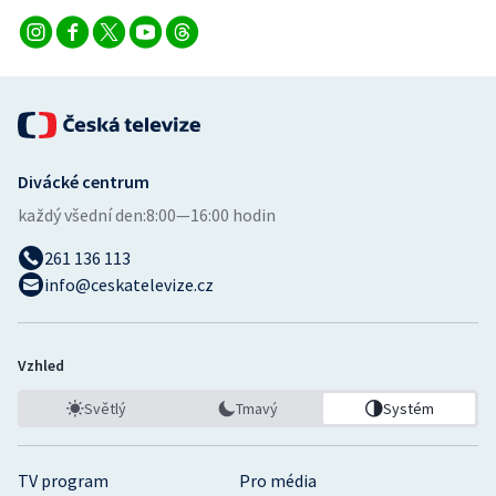
Divácké centrum
každý všední den:
8:00—16:00 hodin
261 136 113
info@ceskatelevize.cz
Vzhled
Světlý
Tmavý
Systém
TV program
Pro média