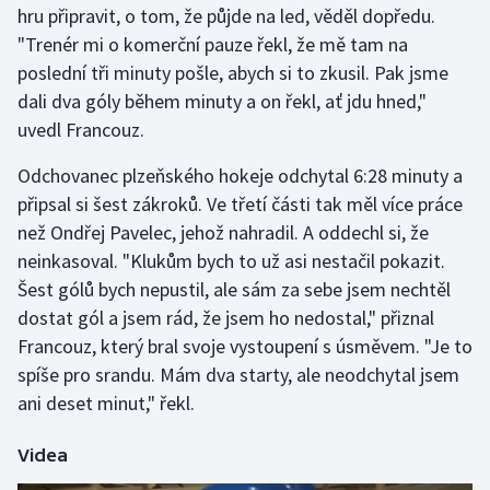
hru připravit, o tom, že půjde na led, věděl dopředu.
"Trenér mi o komerční pauze řekl, že mě tam na
Gymnastika
poslední tři minuty pošle, abych si to zkusil. Pak jsme
dali dva góly během minuty a on řekl, ať jdu hned,"
Házená
uvedl Francouz.
Jezdectví
Odchovanec plzeňského hokeje odchytal 6:28 minuty a
připsal si šest zákroků. Ve třetí části tak měl více práce
Judo
než Ondřej Pavelec, jehož nahradil. A oddechl si, že
neinkasoval. "Klukům bych to už asi nestačil pokazit.
Krasobruslení
Šest gólů bych nepustil, ale sám za sebe jsem nechtěl
Lezení
dostat gól a jsem rád, že jsem ho nedostal," přiznal
Francouz, který bral svoje vystoupení s úsměvem. "Je to
Lyže a snowboard
spíše pro srandu. Mám dva starty, ale neodchytal jsem
ani deset minut," řekl.
Moderní pětiboj
Videa
Motorsport