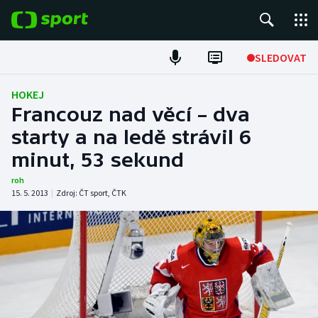
POPULÁRNÍ
SLEDOVAT
Fotbal
HOKEJ
Francouz nad věcí – dva
Hokej
starty a na ledě strávil 6
minut, 53 sekund
Tenis
roh
Atletika
15. 5. 2013
|
Zdroj:
ČT sport
,
ČTK
Cyklistika
DALŠÍ SPORTY
Americký fotbal
NEPŘEHLÉDNĚTE