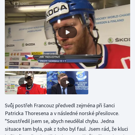
Olympijské hry
Parasport
Plavání
Plážový volejbal
Ragby
Rychlobruslení
Rychlostní kanoistika
Svůj postřeh Francouz předvedl zejména při šanci
Short track
Patricka Thoresena a v následné norské přesilovce.
"Soustředil jsem se, abych neudělal chybu. Jedna
Sportovní střelba
situace tam byla, pak z toho byl faul. Jsem rád, že kluci