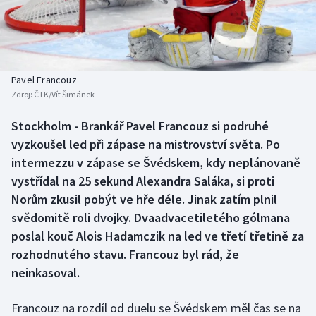
Baseball a softbal
Soutěže
Basketbal
Historické návraty
Biatlon
Aplikace ČT sport
Pavel Francouz
Zdroj:
ČTK/Vít Šimánek
Boby a skeleton
AZ kvíz
Stockholm - Brankář Pavel Francouz si podruhé
vyzkoušel led při zápase na mistrovství světa. Po
Box
intermezzu v zápase se Švédskem, kdy neplánovaně
Curling
vystřídal na 25 sekund Alexandra Saláka, si proti
Norům zkusil pobýt ve hře déle. Jinak zatím plnil
Dostihy
svědomitě roli dvojky. Dvaadvacetiletého gólmana
poslal kouč Alois Hadamczik na led ve třetí třetině za
Florbal
rozhodnutého stavu. Francouz byl rád, že
neinkasoval.
Futsal
Francouz na rozdíl od duelu se Švédskem měl čas se na
Golf