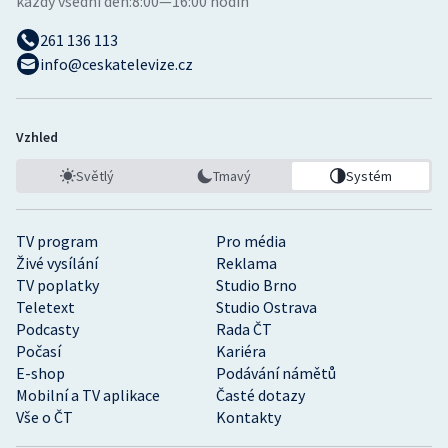
každý všední den:
8:00—16:00 hodin
261 136 113
info@ceskatelevize.cz
Vzhled
Světlý
Tmavý
Systém
TV program
Pro média
Živé vysílání
Reklama
TV poplatky
Studio Brno
Teletext
Studio Ostrava
Podcasty
Rada ČT
Počasí
Kariéra
E-shop
Podávání námětů
Mobilní a TV aplikace
Časté dotazy
Vše o ČT
Kontakty