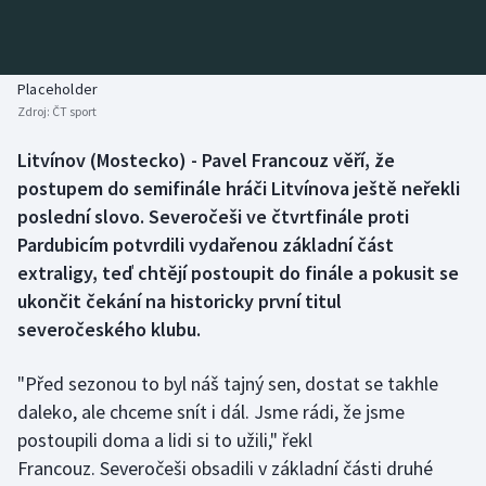
Baseball a softbal
Soutěže
Basketbal
Historické návraty
Placeholder
Zdroj:
ČT sport
Biatlon
Aplikace ČT sport
Litvínov (Mostecko) - Pavel Francouz věří, že
Boby a skeleton
AZ kvíz
postupem do semifinále hráči Litvínova ještě neřekli
poslední slovo. Severočeši ve čtvrtfinále proti
Box
Pardubicím potvrdili vydařenou základní část
extraligy, teď chtějí postoupit do finále a pokusit se
Curling
ukončit čekání na historicky první titul
severočeského klubu.
Dostihy
Florbal
"Před sezonou to byl náš tajný sen, dostat se takhle
daleko, ale chceme snít i dál. Jsme rádi, že jsme
Futsal
postoupili doma a lidi si to užili," řekl
Francouz. Severočeši obsadili v základní části druhé
Golf