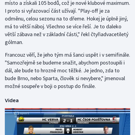
místo a získali 105 bodů, což je nové klubové maximum.
I proto si vyřazovací část užívají. "Play-off je za
Gymnastika
odměnu, celou sezonu na to dřeme. Hokej je úplně jiný,
má to větší náboj. Všechno se více řeší. Je to daleko
Házená
větší zábava než v základní části," řekl čtyřiadvacetiletý
gólman.
Jezdectví
Francouz věří, že jeho tým má šanci uspět i v semifinále.
Judo
"Samozřejmě se budeme snažit, abychom postoupili i
dál, ale bude to hrozně moc těžké. Je jedno, zda to
Krasobruslení
bude Brno, nebo Sparta, člověk si nevybere," jmenoval
možné soupeře v boji o postup do finále.
Lezení
Videa
Lyže a snowboard
Moderní pětiboj
Motorsport