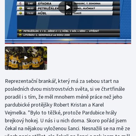
Olympijské hry
Parasport
Plavání
Plážový volejbal
Ragby
Reprezentační brankář, který má za sebou start na
Rychlobruslení
posledních dvou mistrovstvích světa, si ve čtvrtfinále
poradil i s tím, že měl mnohem méně práce než jeho
Rychlostní kanoistika
pardubické protějšky Robert Kristan a Karel
Short track
Vejmelka. "Bylo to těžké, protože Pardubice hrály
brejkový hokej. U nás i u nich doma. Skoro pořád jsem
Sportovní střelba
čekal na nějakou vyloženou šanci. Nesnažili se na mě ze