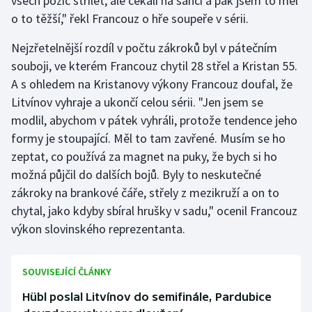
všech pozic střílet, ale čekali na šanci a pak jsem to měl
Stolní tenis
o to těžší," řekl Francouz o hře soupeře v sérii.
Triatlon
Nejzřetelnější rozdíl v počtu zákroků byl v pátečním
souboji, ve kterém Francouz chytil 28 střel a Kristan 55.
Veslování
A s ohledem na Kristanovy výkony Francouz doufal, že
Litvínov vyhraje a ukončí celou sérii. "Jen jsem se
Vodní slalom
modlil, abychom v pátek vyhráli, protože tendence jeho
formy je stoupající. Měl to tam zavřené. Musím se ho
Volejbal
zeptat, co používá za magnet na puky, že bych si ho
možná půjčil do dalších bojů. Byly to neskutečné
Ostatní
zákroky na brankové čáře, střely z mezikruží a on to
chytal, jako kdyby sbíral hrušky v sadu," ocenil Francouz
výkon slovinského reprezentanta.
SOUVISEJÍCÍ ČLÁNKY
Hübl poslal Litvínov do semifinále, Pardubice