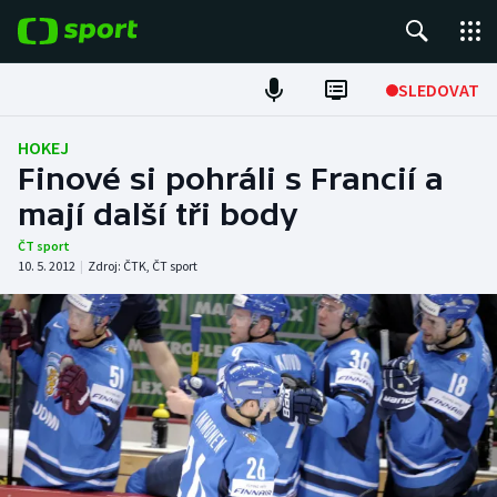
POPULÁRNÍ
SLEDOVAT
ME v atletice
HOKEJ
Finové si pohráli s Francií a
ME v plavání
mají další tři body
Fotbal
ČT sport
10. 5. 2012
|
Zdroj:
ČTK
,
ČT sport
Hokej
Tenis
DALŠÍ SPORTY
Americký fotbal
NEPŘEHLÉDNĚTE