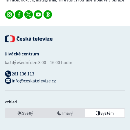
na Facebooku, X, Instagramu, Threads či YouTube a buďte v obraze.
Divácké centrum
každý všední den:
8:00—16:00 hodin
261 136 113
info@ceskatelevize.cz
Vzhled
Světlý
Tmavý
Systém