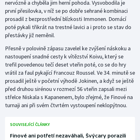
nervózně a chyběla jim herní pohoda. Vysvobodila je
první přesilovka, v níž se po dobře sehrané kombinaci
Futsal
prosadil z bezprostřední blízkosti Immonen. Domácí
poté pykali třikrát na trestné lavici a i proto se stav do
Golf
přestávky již neměnil.
Gymnastika
Přesně v polovině zápasu zavelel ke zvýšení náskoku a
nastoupení snadné cesty k vítězství Koivu, který se
Házená
trefil povedenou tečí deset vteřin poté, co se do hry
vrátil za faul pykající Francouz Roussel. Ve 34. minutě se
Jezdectví
prosadil ještě v početní výhodě Jokinen, a když se ještě
před druhou sirénou v rozmezí 56 vteřin zapsali mezi
Judo
střelce Niskala s Kapanenem, bylo zřejmé, že Finové na
Krasobruslení
turnaji ani při svém čtvrtém vystoupení neklopýtnou.
Lezení
SOUVISEJÍCÍ ČLÁNKY
Lyže a snowboard
Finové ani potřetí nezaváhali, Švýcary porazili