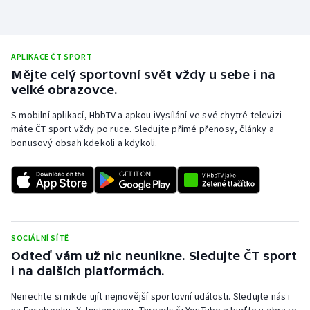
Short track
Sportovní střelba
APLIKACE ČT SPORT
Mějte celý sportovní svět vždy u sebe i na
Stolní tenis
velké obrazovce.
Triatlon
S mobilní aplikací, HbbTV a apkou iVysílání ve své chytré televizi
máte ČT sport vždy po ruce. Sledujte přímé přenosy, články a
Veslování
bonusový obsah kdekoli a kdykoli.
Vodní slalom
Volejbal
SOCIÁLNÍ SÍTĚ
Ostatní
Odteď vám už nic neunikne. Sledujte ČT sport
i na dalších platformách.
Nenechte si nikde ujít nejnovější sportovní události. Sledujte nás i