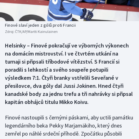
Atletika
Soutěže
Baseball a softbal
Historické návraty
Finové slaví jeden z gólů proti Francii
Zdroj:
ČTK/AP/Martti Kainulainen
Basketbal
Aplikace ČT sport
Helsinky – Finové pokračují ve výborných výkonech
Biatlon
AZ kvíz
na domácím mistrovství. I ve čtvrtém utkání na
turnaji si připsali tříbodové vítězství. S Francií si
Boby a skeleton
poradili s lehkostí a svého soupeře potupili
výsledkem 7:1. Čtyři branky vstřelili Seveřané v
Box
přesilovce, dva góly dal Jussi Jokinen. Hned čtyři
kanadské body za jednu trefu a tři nahrávky si připsal
Curling
kapitán obhájců titulu Mikko Koivu.
Cyklistika
Finové nastoupili s černými páskami, aby uctili památku
Dostihy
legendárního beka Pekky Marjamäkiho, který dnes
zemřel po náhlé srdeční příhodě. Zpočátku působili
Florbal