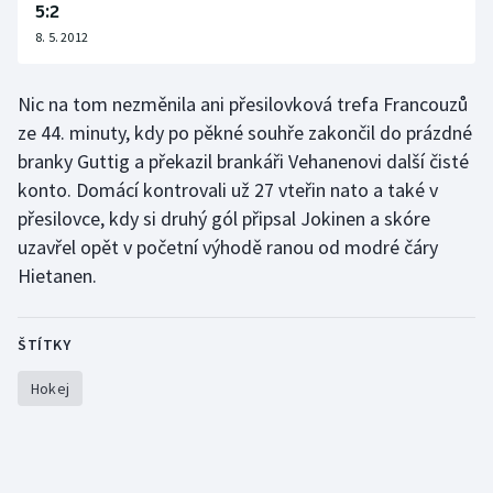
5:2
Moderní pětiboj
8. 5. 2012
Motorsport
Nic na tom nezměnila ani přesilovková trefa Francouzů
ze 44. minuty, kdy po pěkné souhře zakončil do prázdné
Olympijské hry
branky Guttig a překazil brankáři Vehanenovi další čisté
konto. Domácí kontrovali už 27 vteřin nato a také v
Parasport
přesilovce, kdy si druhý gól připsal Jokinen a skóre
Plavání
uzavřel opět v početní výhodě ranou od modré čáry
Hietanen.
Plážový volejbal
ŠTÍTKY
Ragby
Hokej
Rychlobruslení
Rychlostní kanoistika