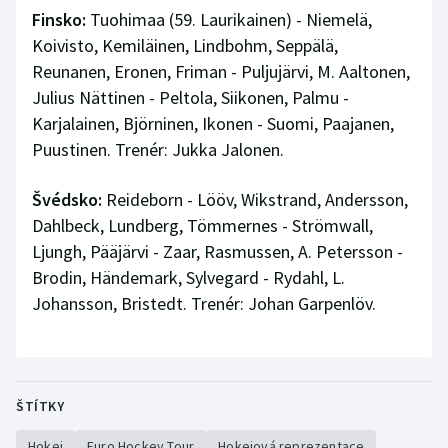
Finsko:
Tuohimaa (59. Laurikainen) - Niemelä,
Koivisto, Kemiläinen, Lindbohm, Seppälä,
Reunanen, Eronen, Friman - Puljujärvi, M. Aaltonen,
Julius Nättinen - Peltola, Siikonen, Palmu -
Karjalainen, Björninen, Ikonen - Suomi, Paajanen,
Puustinen. Trenér: Jukka Jalonen.
Švédsko:
Reideborn - Lööv, Wikstrand, Andersson,
Dahlbeck, Lundberg, Tömmernes - Strömwall,
Ljungh, Pääjärvi - Zaar, Rasmussen, A. Petersson -
Brodin, Händemark, Sylvegard - Rydahl, L.
Johansson, Bristedt. Trenér: Johan Garpenlöv.
ŠTÍTKY
Hokej
Euro Hockey Tour
Hokejová reprezentace