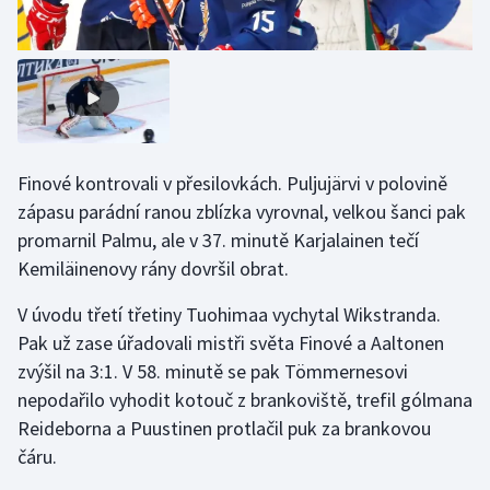
Olympijské hry
Parasport
Plavání
Finové kontrovali v přesilovkách. Puljujärvi v polovině
Plážový volejbal
zápasu parádní ranou zblízka vyrovnal, velkou šanci pak
promarnil Palmu, ale v 37. minutě Karjalainen tečí
Ragby
Kemiläinenovy rány dovršil obrat.
Rychlobruslení
V úvodu třetí třetiny Tuohimaa vychytal Wikstranda.
Pak už zase úřadovali mistři světa Finové a Aaltonen
Rychlostní kanoistika
zvýšil na 3:1. V 58. minutě se pak Tömmernesovi
nepodařilo vyhodit kotouč z brankoviště, trefil gólmana
Short track
Reideborna a Puustinen protlačil puk za brankovou
Sportovní střelba
čáru.