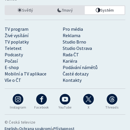
Světlý
Tmavý
Systém
TV program
Pro média
Živé vysílání
Reklama
TV poplatky
Studio Brno
Teletext
Studio Ostrava
Podcasty
Rada ČT
Počasí
Kariéra
E-shop
Podávání námětů
Mobilní a TV aplikace
Časté dotazy
Vše o ČT
Kontakty
Instagram
Facebook
YouTube
X
Threads
© Česká televize
•
•
English
Ochrana soukromí
Přístupnost