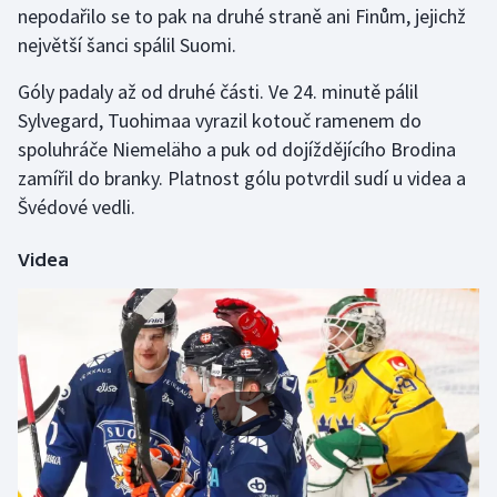
nepodařilo se to pak na druhé straně ani Finům, jejichž
největší šanci spálil Suomi.
Gymnastika
Góly padaly až od druhé části. Ve 24. minutě pálil
Házená
Sylvegard, Tuohimaa vyrazil kotouč ramenem do
spoluhráče Niemeläho a puk od dojíždějícího Brodina
Jezdectví
zamířil do branky. Platnost gólu potvrdil sudí u videa a
Švédové vedli.
Judo
Videa
Krasobruslení
Lezení
Lyže a snowboard
Moderní pětiboj
Motorsport