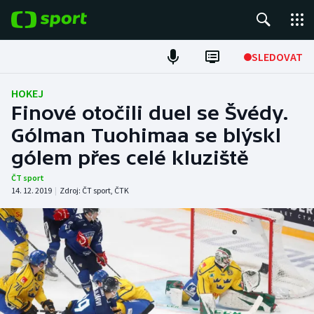
POPULÁRNÍ
SLEDOVAT
Fotbal
HOKEJ
Finové otočili duel se Švédy.
Hokej
Gólman Tuohimaa se blýskl
gólem přes celé kluziště
Tenis
ČT sport
Atletika
14. 12. 2019
|
Zdroj:
ČT sport
,
ČTK
Cyklistika
DALŠÍ SPORTY
Americký fotbal
NEPŘEHLÉDNĚTE