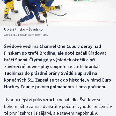
Baseball a softbal
Soutěže
Basketbal
Historické návraty
Biatlon
Aplikace ČT sport
Utkání Finsko – Švédsko
Zdroj:
REUTERS/Maxim Shemetov
Boby a skeleton
AZ kvíz
Švédové vedli na Channel One Cupu v derby nad
Finskem po trefě Brodina, ale poté začali úřadovat
Box
hráči Suomi. Čtyřmi góly výsledek otočili a při
Curling
závěrečné power-play soupeře se trefil brankář
Tuohimaa do prázdné brány Švédů a upravil na
Dostihy
konečných 5:1. Zapsal se tak do historie, v rámci Euro
Hockey Tour je prvním gólmanem s tímto počinem.
Florbal
Úvodní dějství příliš vzruchu nenabídlo. Švédové si
Futsal
během něho zahráli dvakrát v početní výhodě, přičemž v
té první zahrozil Pääjärvi, ale stavem nepohnul. A
Golf