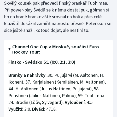
Skvělý kousek pak předvedl finský brankář Tuohimaa.
Stolní tenis
Při power-play Švédů se k němu dostal puk, gólman si
ho na hraně brankoviště srovnal na holi a přes celé
Triatlon
kluziště dokázal zamířit naprosto přesně. Petersson se
Veslování
sice ještě snažil kotouč dojet, ale nestihl to.
Vodní slalom
Channel One Cup v Moskvě, součást Euro
Hockey Tour:
Volejbal
Finsko - Švédsko 5:1 (0:0, 2:1, 3:0)
Ostatní
Branky a nahrávky:
30. Puljujärvi (M. Aaltonen, H.
Ikonen), 37. Karjalainen (Kemiläinen, M. Aaltonen),
44. M. Aaltonen (Julius Nättinen, Puljujärvi), 58.
Puustinen (Julius Nättinen, Palmu), 59. Tuohimaa -
24. Brodin (Lööv, Sylvegard).
Vyloučení:
4:5.
Využití:
2:0.
Diváci:
4718.