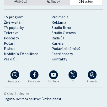
Světlý
Tmavý
Systém
TV program
Pro média
Živé vysílání
Reklama
TV poplatky
Studio Brno
Teletext
Studio Ostrava
Podcasty
Rada ČT
Počasí
Kariéra
E-shop
Podávání námětů
Mobilní a TV aplikace
Časté dotazy
Vše o ČT
Kontakty
Instagram
Facebook
YouTube
X
Threads
© Česká televize
•
•
English
Ochrana soukromí
Přístupnost