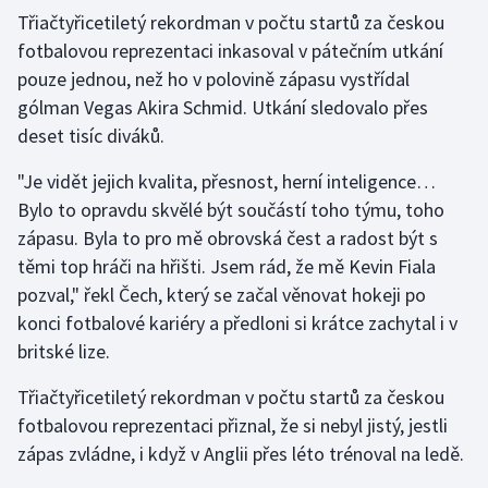
Třiačtyřicetiletý rekordman v počtu startů za českou
fotbalovou reprezentaci inkasoval v pátečním utkání
Gymnastika
pouze jednou, než ho v polovině zápasu vystřídal
Házená
gólman Vegas Akira Schmid. Utkání sledovalo přes
deset tisíc diváků.
Jezdectví
"Je vidět jejich kvalita, přesnost, herní inteligence…
Judo
Bylo to opravdu skvělé být součástí toho týmu, toho
zápasu. Byla to pro mě obrovská čest a radost být s
Krasobruslení
těmi top hráči na hřišti. Jsem rád, že mě Kevin Fiala
pozval," řekl Čech, který se začal věnovat hokeji po
Lezení
konci fotbalové kariéry a předloni si krátce zachytal i v
britské lize.
Lyže a snowboard
Třiačtyřicetiletý rekordman v počtu startů za českou
Moderní pětiboj
fotbalovou reprezentaci přiznal, že si nebyl jistý, jestli
zápas zvládne, i když v Anglii přes léto trénoval na ledě.
Motorsport