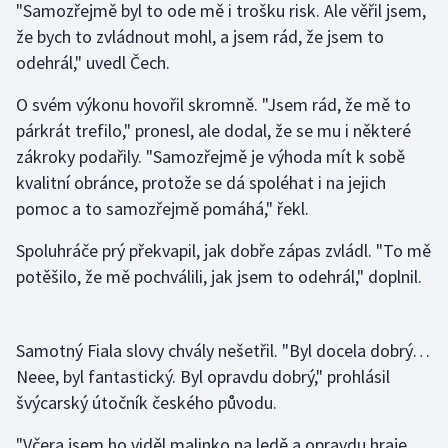
"Samozřejmě byl to ode mě i trošku risk. Ale věřil jsem,
Olympijské hry
že bych to zvládnout mohl, a jsem rád, že jsem to
odehrál," uvedl Čech.
Parasport
O svém výkonu hovořil skromně. "Jsem rád, že mě to
Plavání
párkrát trefilo," pronesl, ale dodal, že se mu i některé
zákroky podařily. "Samozřejmě je výhoda mít k sobě
Plážový volejbal
kvalitní obránce, protože se dá spoléhat i na jejich
pomoc a to samozřejmě pomáhá," řekl.
Ragby
Spoluhráče prý překvapil, jak dobře zápas zvládl. "To mě
Rychlobruslení
potěšilo, že mě pochválili, jak jsem to odehrál," doplnil.
Rychlostní kanoistika
Samotný Fiala slovy chvály nešetřil. "Byl docela dobrý…
Short track
Neee, byl fantastický. Byl opravdu dobrý," prohlásil
švýcarský útočník českého původu.
Sportovní střelba
"Včera jsem ho viděl malinko na ledě a opravdu hraje