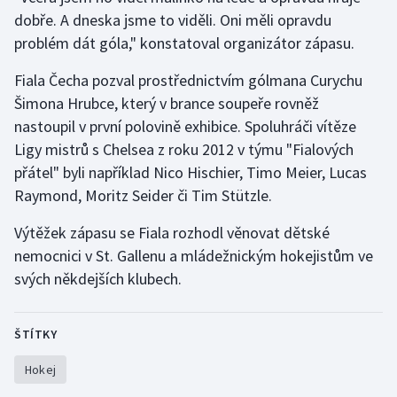
Stolní tenis
dobře. A dneska jsme to viděli. Oni měli opravdu
problém dát góla," konstatoval organizátor zápasu.
Triatlon
Fiala Čecha pozval prostřednictvím gólmana Curychu
Veslování
Šimona Hrubce, který v brance soupeře rovněž
nastoupil v první polovině exhibice. Spoluhráči vítěze
Vodní slalom
Ligy mistrů s Chelsea z roku 2012 v týmu "Fialových
přátel" byli například Nico Hischier, Timo Meier, Lucas
Volejbal
Raymond, Moritz Seider či Tim Stützle.
Ostatní
Výtěžek zápasu se Fiala rozhodl věnovat dětské
nemocnici v St. Gallenu a mládežnickým hokejistům ve
svých někdejších klubech.
ŠTÍTKY
Hokej