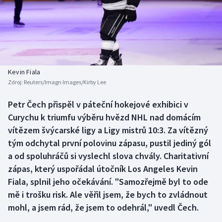
Baseball a softbal
Soutěže
Basketbal
Historické návraty
Biatlon
Aplikace ČT sport
Kevin Fiala
Boby a skeleton
AZ kvíz
Zdroj:
Reuters/Imagn Images/Kirby Lee
Box
Petr Čech přispěl v páteční hokejové exhibici v
Curychu k triumfu výběru hvězd NHL nad domácím
Curling
vítězem švýcarské ligy a Ligy mistrů 10:3. Za vítězný
tým odchytal první polovinu zápasu, pustil jediný gól
Dostihy
a od spoluhráčů si vyslechl slova chvály. Charitativní
zápas, který uspořádal útočník Los Angeles Kevin
Florbal
Fiala, splnil jeho očekávání. "Samozřejmě byl to ode
mě i trošku risk. Ale věřil jsem, že bych to zvládnout
Futsal
mohl, a jsem rád, že jsem to odehrál," uvedl Čech.
Golf