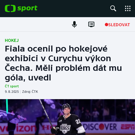
POPULÁRNÍ
SLEDOVAT
Fotbal
HOKEJ
Fiala ocenil po hokejové
Hokej
exhibici v Curychu výkon
Čecha. Měli problém dát mu
Tenis
góla, uvedl
Atletika
ČT sport
9. 8. 2025
|
Zdroj:
ČTK
Cyklistika
DALŠÍ SPORTY
Americký fotbal
NEPŘEHLÉDNĚTE