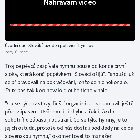
Nahrávám video
Gymnastika
Házená
Jezdectví
Úvodní duel Slováků uveden poloviční hymnou
Zdroj:
ČT sport
Judo
Trojice pěvců zazpívala hymnu pouze do konce první
sloky, která končí popěvkem "Slováci ožijú". Fanoušci už
Krasobruslení
se připravovali na pokračování, jenže se nic nekonalo.
Lezení
Faux-pas tak korunovalo dlouhé ticho v hale.
"Co se týče zástavy, finští organizátoři se omluvili ještě
Lyže a snowboard
před zápasem. Uvědomili si chybu a řekli, že do
sobotního zápasu ji odstraní. Co se týká hymny, je to
Moderní pětiboj
jejich ostuda, protože od nás dostali podklady na celou
Motorsport
slovenskou hymnu," okomentoval to manažer