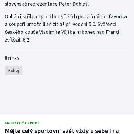
slovenské reprezentace Peter Dobiaš.
Olympijské hry
Obhájci stříbra splnili bez větších problémů roli favorita
Parasport
a soupeři umožnili snížit až při vedení 5:0. Svěřenci
českého kouče Vladimíra Vůjtka nakonec nad Francií
Plavání
zvítězili 6:2.
Plážový volejbal
ŠTÍTKY
Ragby
Hokej
Rychlobruslení
Rychlostní kanoistika
Short track
Sportovní střelba
APLIKACE ČT SPORT
Mějte celý sportovní svět vždy u sebe i na