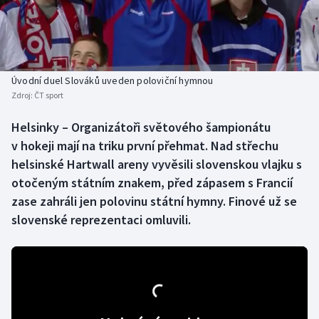
Baseball a softbal
Soutěže
Basketbal
Historické návraty
Biatlon
Aplikace ČT sport
Úvodní duel Slováků uveden poloviční hymnou
Zdroj:
ČT sport
Boby a skeleton
AZ kvíz
Helsinky – Organizátoři světového šampionátu
v hokeji mají na triku první přehmat. Nad střechu
Box
helsinské Hartwall areny vyvěsili slovenskou vlajku s
Curling
otočeným státním znakem, před zápasem s Francií
zase zahráli jen polovinu státní hymny. Finové už se
Dostihy
slovenské reprezentaci omluvili.
Florbal
Futsal
Golf