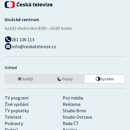
Divácké centrum
každý všední den:
8:00—16:00 hodin
261 136 113
info@ceskatelevize.cz
Vzhled
Světlý
Tmavý
Systém
TV program
Pro média
Živé vysílání
Reklama
TV poplatky
Studio Brno
Teletext
Studio Ostrava
Podcasty
Rada ČT
Počasí
Kariéra