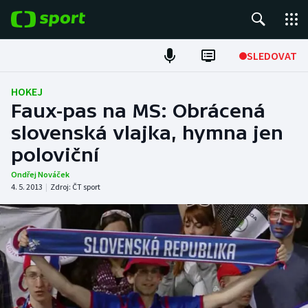
POPULÁRNÍ
SLEDOVAT
Fotbal
HOKEJ
Faux-pas na MS: Obrácená
Hokej
slovenská vlajka, hymna jen
poloviční
Tenis
Ondřej Nováček
Atletika
4. 5. 2013
|
Zdroj:
ČT sport
Cyklistika
DALŠÍ SPORTY
Americký fotbal
NEPŘEHLÉDNĚTE