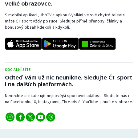
velké obrazovce.
Stolní tenis
S mobilní aplikací, HbbTV a apkou iVysílání ve své chytré televizi
Triatlon
máte ČT sport vždy po ruce. Sledujte přímé přenosy, články a
bonusový obsah kdekoli a kdykoli.
Veslování
Vodní slalom
Volejbal
SOCIÁLNÍ SÍTĚ
Odteď vám už nic neunikne. Sledujte ČT sport
Ostatní
i na dalších platformách.
Nenechte si nikde ujít nejnovější sportovní události. Sledujte nás i
na Facebooku, X, Instagramu, Threads či YouTube a buďte v obraze.