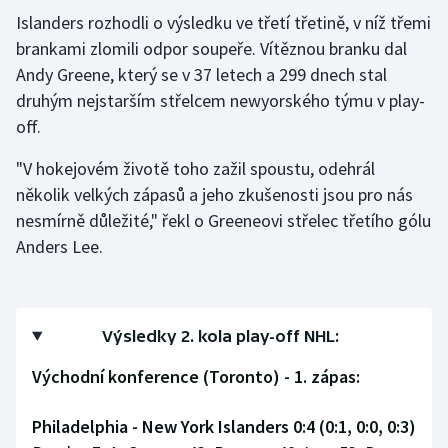
Stolní tenis
Islanders rozhodli o výsledku ve třetí třetině, v níž třemi
brankami zlomili odpor soupeře. Vítěznou branku dal
Triatlon
Andy Greene, který se v 37 letech a 299 dnech stal
druhým nejstarším střelcem newyorského týmu v play-
Veslování
off.
Vodní slalom
"V hokejovém životě toho zažil spoustu, odehrál
několik velkých zápasů a jeho zkušenosti jsou pro nás
Volejbal
nesmírně důležité," řekl o Greeneovi střelec třetího gólu
Anders Lee.
Ostatní
Výsledky 2. kola play-off NHL:
Východní konference (Toronto) - 1. zápas:
Philadelphia - New York Islanders 0:4 (0:1, 0:0, 0:3)