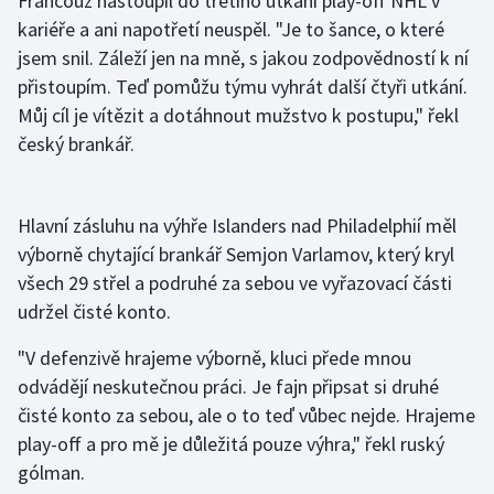
Francouz nastoupil do třetího utkání play-off NHL v
kariéře a ani napotřetí neuspěl. "Je to šance, o které
Olympijské hry
jsem snil. Záleží jen na mně, s jakou zodpovědností k ní
přistoupím. Teď pomůžu týmu vyhrát další čtyři utkání.
Parasport
Můj cíl je vítězit a dotáhnout mužstvo k postupu," řekl
Plavání
český brankář.
Plážový volejbal
Hlavní zásluhu na výhře Islanders nad Philadelphií měl
Ragby
výborně chytající brankář Semjon Varlamov, který kryl
všech 29 střel a podruhé za sebou ve vyřazovací části
Rychlobruslení
udržel čisté konto.
Rychlostní kanoistika
"V defenzivě hrajeme výborně, kluci přede mnou
odvádějí neskutečnou práci. Je fajn připsat si druhé
Short track
čisté konto za sebou, ale o to teď vůbec nejde. Hrajeme
play-off a pro mě je důležitá pouze výhra," řekl ruský
Sportovní střelba
gólman.