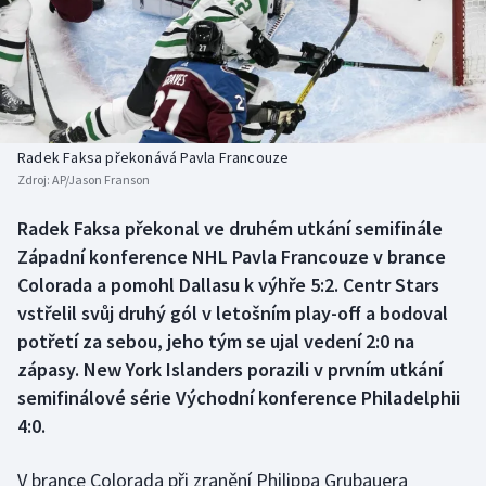
Baseball a softbal
Soutěže
Basketbal
Historické návraty
Biatlon
Aplikace ČT sport
Radek Faksa překonává Pavla Francouze
Boby a skeleton
AZ kvíz
Zdroj:
AP/Jason Franson
Box
Radek Faksa překonal ve druhém utkání semifinále
Západní konference NHL Pavla Francouze v brance
Curling
Colorada a pomohl Dallasu k výhře 5:2. Centr Stars
vstřelil svůj druhý gól v letošním play-off a bodoval
Dostihy
potřetí za sebou, jeho tým se ujal vedení 2:0 na
zápasy. New York Islanders porazili v prvním utkání
Florbal
semifinálové série Východní konference Philadelphii
4:0.
Futsal
V brance Colorada při zranění Philippa Grubauera
Golf