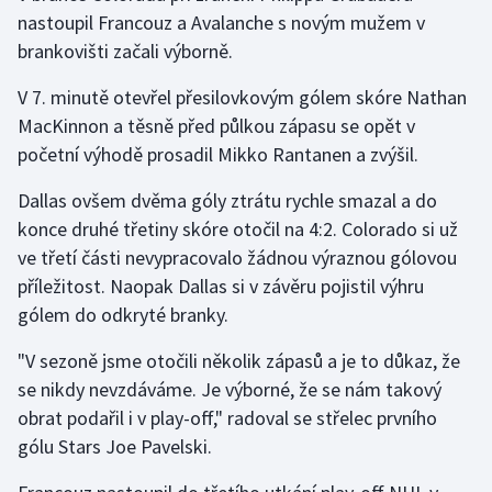
nastoupil Francouz a Avalanche s novým mužem v
brankovišti začali výborně.
Gymnastika
V 7. minutě otevřel přesilovkovým gólem skóre Nathan
Házená
MacKinnon a těsně před půlkou zápasu se opět v
početní výhodě prosadil Mikko Rantanen a zvýšil.
Jezdectví
Dallas ovšem dvěma góly ztrátu rychle smazal a do
Judo
konce druhé třetiny skóre otočil na 4:2. Colorado si už
ve třetí části nevypracovalo žádnou výraznou gólovou
Krasobruslení
příležitost. Naopak Dallas si v závěru pojistil výhru
gólem do odkryté branky.
Lezení
"V sezoně jsme otočili několik zápasů a je to důkaz, že
Lyže a snowboard
se nikdy nevzdáváme. Je výborné, že se nám takový
obrat podařil i v play-off," radoval se střelec prvního
Moderní pětiboj
gólu Stars Joe Pavelski.
Motorsport