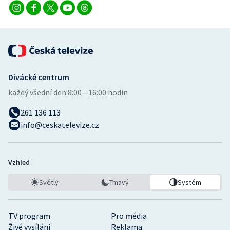
Divácké centrum
každý všední den:
8:00—16:00 hodin
261 136 113
info@ceskatelevize.cz
Vzhled
Světlý
Tmavý
Systém
TV program
Pro média
Živé vysílání
Reklama