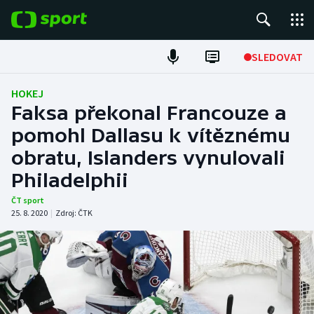
POPULÁRNÍ
SLEDOVAT
Fotbal
HOKEJ
Faksa překonal Francouze a
Hokej
pomohl Dallasu k vítěznému
obratu, Islanders vynulovali
Tenis
Philadelphii
Atletika
ČT sport
25. 8. 2020
|
Zdroj:
ČTK
Cyklistika
DALŠÍ SPORTY
Americký fotbal
NEPŘEHLÉDNĚTE