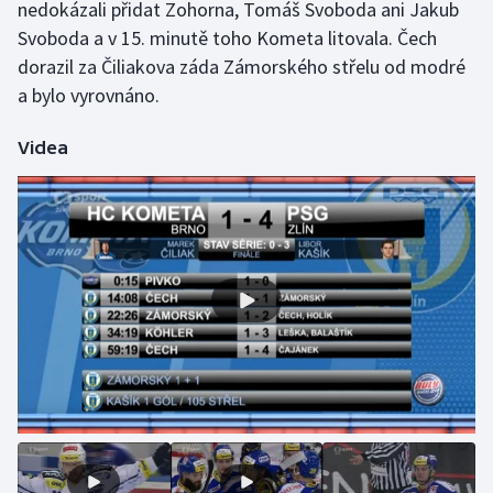
nedokázali přidat Zohorna, Tomáš Svoboda ani Jakub
Svoboda a v 15. minutě toho Kometa litovala. Čech
Gymnastika
dorazil za Čiliakova záda Zámorského střelu od modré
a bylo vyrovnáno.
Házená
Videa
Jezdectví
Judo
Krasobruslení
Lezení
Lyže a snowboard
Moderní pětiboj
Motorsport