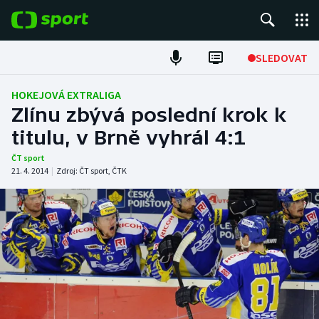
POPULÁRNÍ
SLEDOVAT
Fotbal
HOKEJOVÁ EXTRALIGA
Zlínu zbývá poslední krok k
Hokej
titulu, v Brně vyhrál 4:1
Tenis
ČT sport
21. 4. 2014
|
Zdroj:
ČT sport
,
ČTK
Atletika
Cyklistika
DALŠÍ SPORTY
Americký fotbal
NEPŘEHLÉDNĚTE