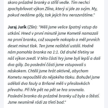
skoro prázdné branky a střílí vedle. Tím nechci
zpochybňovat výkon Zlína, který si jde za svým. My,
pokud nedáme góly, tak jejich hru nerozvrátíme."
Juraj Jurík
(Zlín):
"Měli jsme velice špatný vstup do
utkání. Hned v první minutě jsme Kometě namazali
na první branku, což soupeře nakoplo a měl prvních
deset minut tlak. Ten jsme naštěstí ustáli. Hodně
nám pomohla branka na 1:1. Od druhé třetiny se
náš výkon zvedl. V této části hry jsme byli lepší a dali
dva góly. Do poslední části jsme vstupovali s
náskokem. Chtěli jsme hrát aktivně, abychom
Kometu nepouštěli do nějakého tlaku. Bohužel jsme
udělali dva fauly a Brňané měli v přesilovkách
převahu. Při hře pět na pět se hra srovnala.
Poslední branka do prázdné branky už byla o štěstí.
Jsme nesmírně rádi za třetí bod."