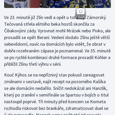
Olympijské hry
Ve 23. minutě již Zlín vedl a opět u toho byl Zámorský.
+ 2 další
Parasport
Tečovaná střela elitního beka hostů skončila za
Čiliakovými zády. Vyrovnat mohl Mrázek nebo Pivko, ale
Plavání
prosadili se opět Berani. Vedení dodalo Zlínu ještě větší
sebevědomí, navíc na domácích bylo vidět, že obrat v
Plážový volejbal
dobře rozehraném zápase je poznamenal. Ve 35. minutě
se po rychlé kombinaci druhé formace prosadil Köhler a
Ragby
přiblížil Zlínu třetí výhru v sérii.
Rychlobruslení
Kouč Kýhos se na nepříznivý stav pokusil zareagovat
změnami v sestavě, najít recept na pozorného Kašíka
Rychlostní kanoistika
se ale domácím nedařilo. Snížit nedokázal ani Hanzlík,
Short track
který po zranění v semifinále se Spartou v bojích o titul
nastoupil poprvé. Tři minuty před koncem se Kometa
Sportovní střelba
rozhodla riskovat bez brankáře, zdramatizovat duel se
jí ale nepovedlo. Naopak sama počtvrté inkasovala,