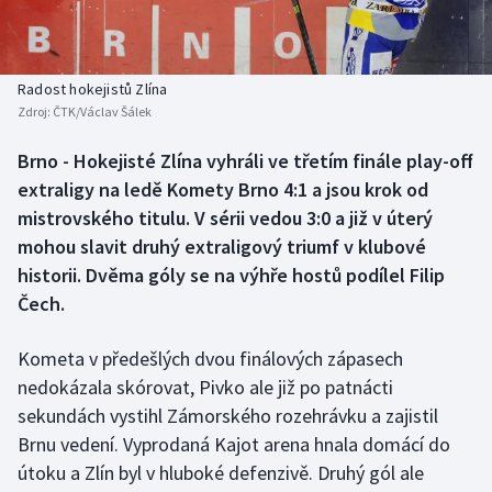
Baseball a softbal
Soutěže
Basketbal
Historické návraty
Radost hokejistů Zlína
Zdroj:
ČTK/Václav Šálek
Biatlon
Aplikace ČT sport
Brno - Hokejisté Zlína vyhráli ve třetím finále play-off
Boby a skeleton
AZ kvíz
extraligy na ledě Komety Brno 4:1 a jsou krok od
mistrovského titulu. V sérii vedou 3:0 a již v úterý
Box
mohou slavit druhý extraligový triumf v klubové
historii. Dvěma góly se na výhře hostů podílel Filip
Curling
Čech.
Dostihy
Kometa v předešlých dvou finálových zápasech
Florbal
nedokázala skórovat, Pivko ale již po patnácti
sekundách vystihl Zámorského rozehrávku a zajistil
Futsal
Brnu vedení. Vyprodaná Kajot arena hnala domácí do
útoku a Zlín byl v hluboké defenzivě. Druhý gól ale
Golf