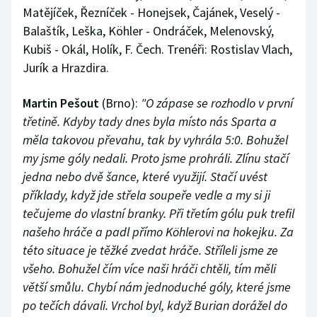
Matějíček, Řezníček - Honejsek, Čajánek, Veselý -
Balaštík, Leška, Köhler - Ondráček, Melenovský,
Kubiš - Okál, Holík, F. Čech. Trenéři: Rostislav Vlach,
Jurík a Hrazdira.
Martin Pešout
(Brno):
"O zápase se rozhodlo v první
třetině. Kdyby tady dnes byla místo nás Sparta a
měla takovou převahu, tak by vyhrála 5:0. Bohužel
my jsme góly nedali. Proto jsme prohráli. Zlínu stačí
jedna nebo dvě šance, které využijí. Stačí uvést
příklady, když jde střela soupeře vedle a my si ji
tečujeme do vlastní branky. Při třetím gólu puk trefil
našeho hráče a padl přímo Köhlerovi na hokejku. Za
této situace je těžké zvedat hráče. Stříleli jsme ze
všeho. Bohužel čím více naši hráči chtěli, tím měli
větší smůlu. Chybí nám jednoduché góly, které jsme
po tečích dávali. Vrchol byl, když Burian dorážel do