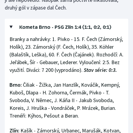
Stolní tenis
druhý gól v zápase dal Čech.
Triatlon
Kometa Brno - PSG Zlín 1:4 (1:1, 0:2, 0:1)
Veslování
Branky a nahrávky: 1. Pivko - 15. F. Čech (Zámorský,
Holík), 23. Zámorský (F. Čech, Holík), 35. Köhler
Vodní slalom
(Balaštík, Leška), 60. F. Čech (Čajánek). Rozhodčí: A.
Volejbal
Jeřábek, Šír - Gebauer, Lederer. Vyloučení: 2:5. Bez
využití. Diváci: 7 200 (vyprodáno).
Stav série: 0:3.
Ostatní
Brno:
Čiliak - Žižka, Jan Hanzlík, Kováčik, Kempný,
Kuboš, Dlapa - H. Zohorna, Čermák, Pivko - T.
Svoboda, V. Němec, J. Káňa II - Jakub Svoboda,
Koreis, J. Hruška - Vondráček, P. Mrázek, Burian.
Trenéři: Kýhos, Pešout a Beran.
Zlín:
Kašík - Zámorský, Urbanec, Marušák, Kotvan,