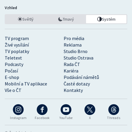
Vzhled
Světlý
Tmavý
Systém
TV program
Pro média
Živé vysílání
Reklama
TV poplatky
Studio Brno
Teletext
Studio Ostrava
Podcasty
Rada ČT
Počasí
Kariéra
E-shop
Podávání námětů
Mobilní a TV aplikace
Časté dotazy
Vše o ČT
Kontakty
Instagram
Facebook
YouTube
X
Threads