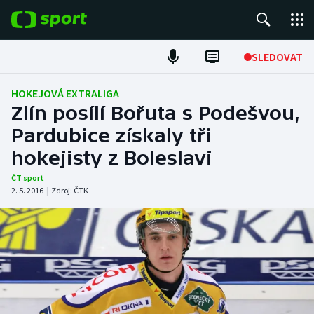
POPULÁRNÍ
SLEDOVAT
Fotbal
HOKEJOVÁ EXTRALIGA
Zlín posílí Bořuta s Podešvou,
Hokej
Pardubice získaly tři
hokejisty z Boleslavi
Tenis
ČT sport
Atletika
2. 5. 2016
|
Zdroj:
ČTK
Cyklistika
DALŠÍ SPORTY
Americký fotbal
NEPŘEHLÉDNĚTE