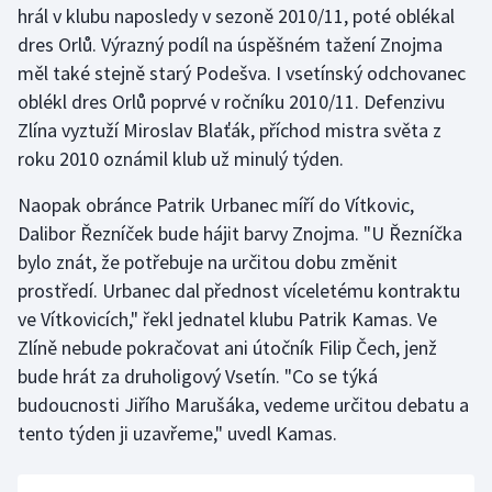
hrál v klubu naposledy v sezoně 2010/11, poté oblékal
dres Orlů. Výrazný podíl na úspěšném tažení Znojma
Gymnastika
měl také stejně starý Podešva. I vsetínský odchovanec
oblékl dres Orlů poprvé v ročníku 2010/11. Defenzivu
Házená
Zlína vyztuží Miroslav Blaťák, příchod mistra světa z
Jezdectví
roku 2010 oznámil klub už minulý týden.
Naopak obránce Patrik Urbanec míří do Vítkovic,
Judo
Dalibor Řezníček bude hájit barvy Znojma. "U Řezníčka
bylo znát, že potřebuje na určitou dobu změnit
Krasobruslení
prostředí. Urbanec dal přednost víceletému kontraktu
Lezení
ve Vítkovicích," řekl jednatel klubu Patrik Kamas. Ve
Zlíně nebude pokračovat ani útočník Filip Čech, jenž
Lyže a snowboard
bude hrát za druholigový Vsetín. "Co se týká
budoucnosti Jiřího Marušáka, vedeme určitou debatu a
Moderní pětiboj
tento týden ji uzavřeme," uvedl Kamas.
Motorsport