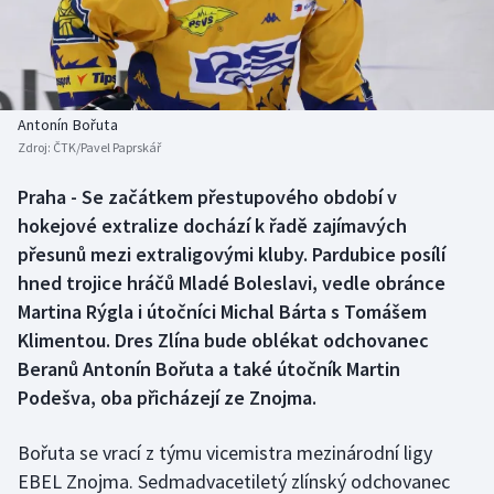
Baseball a softbal
Soutěže
Basketbal
Historické návraty
Biatlon
Aplikace ČT sport
Antonín Bořuta
Zdroj:
ČTK/Pavel Paprskář
Boby a skeleton
AZ kvíz
Praha - Se začátkem přestupového období v
hokejové extralize dochází k řadě zajímavých
Box
přesunů mezi extraligovými kluby. Pardubice posílí
Curling
hned trojice hráčů Mladé Boleslavi, vedle obránce
Martina Rýgla i útočníci Michal Bárta s Tomášem
Dostihy
Klimentou. Dres Zlína bude oblékat odchovanec
Beranů Antonín Bořuta a také útočník Martin
Florbal
Podešva, oba přicházejí ze Znojma.
Futsal
Bořuta se vrací z týmu vicemistra mezinárodní ligy
EBEL Znojma. Sedmadvacetiletý zlínský odchovanec
Golf