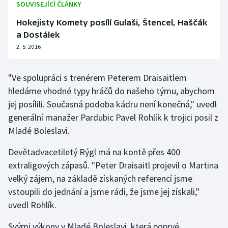
SOUVISEJÍCÍ ČLÁNKY
Olympijské hry
Hokejisty Komety posílí Gulaši, Štencel, Haščák
a Dostálek
Parasport
2. 5. 2016
Plavání
"Ve spolupráci s trenérem Peterem Draisaitlem
Plážový volejbal
hledáme vhodné typy hráčů do našeho týmu, abychom
jej posílili. Současná podoba kádru není konečná," uvedl
Ragby
generální manažer Pardubic Pavel Rohlík k trojici posil z
Mladé Boleslavi.
Rychlobruslení
Devětadvacetiletý Rýgl má na kontě přes 400
Rychlostní kanoistika
extraligových zápasů. "Peter Draisaitl projevil o Martina
velký zájem, na základě získaných referencí jsme
Short track
vstoupili do jednání a jsme rádi, že jsme jej získali,"
uvedl Rohlík.
Sportovní střelba
Svými výkony v Mladé Boleslavi, která poprvé