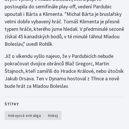
Stolní tenis
postoupila do semifinále play-off, vedení Pardubic
upoutali i Bárta a Klimenta. "Michal Bárta je bruslařsky
Triatlon
velmi dobře vybavený hráč. Tomáš Klimenta je přesně
typem hráče, kterého jsme hledali. V předminulé sezoně
Veslování
získal 45 kanadských bodů, v té minulé táhnul Mladou
Boleslav," uvedl Rohlík.
Vodní slalom
Již o víkendu vyšlo najevo, že v Pardubicích nebude
Volejbal
pokračovat dvojice obránců Blaž Gregorc, Martin
Štajnoch, kteří zamířili do Hradce Králové, nebo útočník
Ostatní
Jakub Orsava. Ten v Dynamu hostoval z Třince a nově
bude hrát za Mladou Boleslav.
ŠTÍTKY
Hokejová extraliga
Hokej