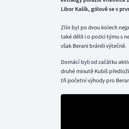
Libor Kašík, gólově se v prv
Zlín byl po dvou kolech nej
také dělil i o pozici týmu s
však Berani bránili výtečně.
Domácí byli od začátku aktiv
druhé minutě Kubiš předložil
tři početní výhody pro Berany