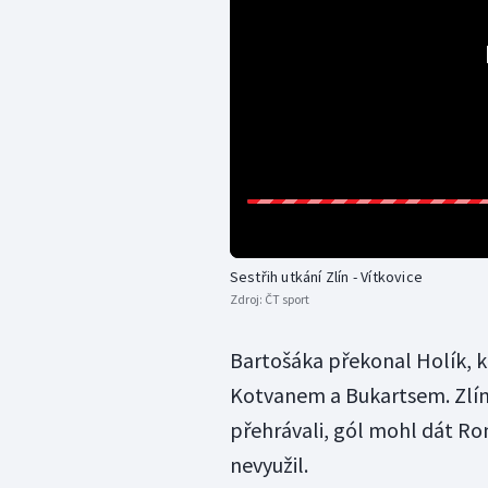
Sestřih utkání Zlín - Vítkovice
Zdroj:
ČT sport
Bartošáka překonal Holík, k
Kotvanem a Bukartsem. Zlínš
přehrávali, gól mohl dát Ro
nevyužil.