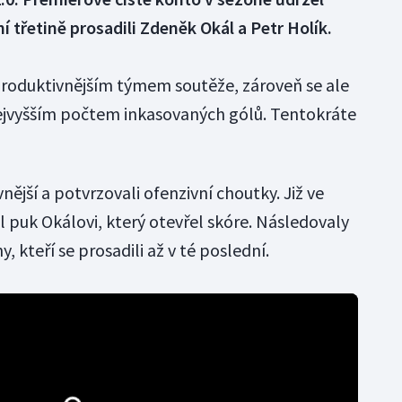
ní třetině prosadili Zdeněk Okál a Petr Holík.
produktivnějším týmem soutěže, zároveň se ale
 nejvyšším počtem inkasovaných gólů. Tentokráte
nější a potvrzovali ofenzivní choutky. Již ve
 puk Okálovi, který otevřel skóre. Následovaly
, kteří se prosadili až v té poslední.