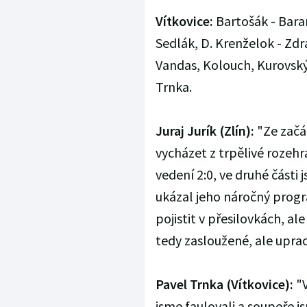
Vítkovice:
Bartošák - Baran
Sedlák, D. Krenželok - Zdrá
Vandas, Kolouch, Kurovský 
Trnka.
Juraj Jurík (Zlín):
"Ze začát
vycházet z trpělivé rozehrá
vedení 2:0, ve druhé části 
ukázal jeho náročný progr
pojistit v přesilovkách, a
tedy zasloužené, ale uprac
Pavel Trnka (Vítkovice):
"V
jsme faulovali a soupeře j