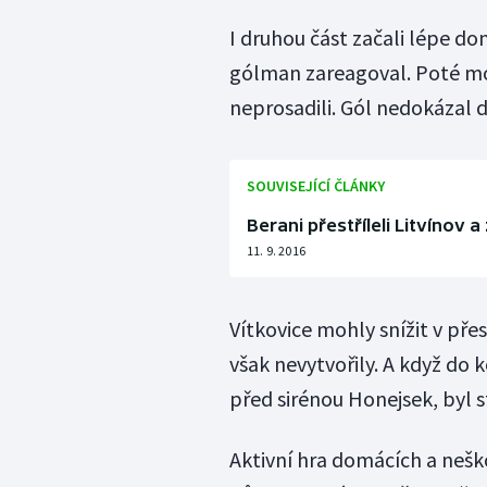
I druhou část začali lépe do
gólman zareagoval. Poté moh
neprosadili. Gól nedokázal d
SOUVISEJÍCÍ ČLÁNKY
Berani přestříleli Litvínov 
11. 9. 2016
Vítkovice mohly snížit v přes
však nevytvořily. A když do k
před sirénou Honejsek, byl st
Aktivní hra domácích a neško