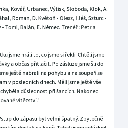
ka, Kovář, Urbanec, Výtisk, Sloboda, Klok, A.
hal, Roman, D. Květoň - Olesz, Illéš, Szturc -
- Tomi, Balán, E. Němec. Trenéři: Petr a
ku jsme hráli to, co jsme si řekli. Chtěli jsme
vky a občas přitlačit. Po zásluze jsme šli do
jsme ještě nabrali na pohybu a na soupeři se
am v posledních dnech. Měli jsme ještě vše
le chyběla důslednost při šancích. Nakonec
ované vítězství."
stup do zápasu byl velmi špatný. Zbytečně
sme tím dostali na koně. Tahali jsme celý duel