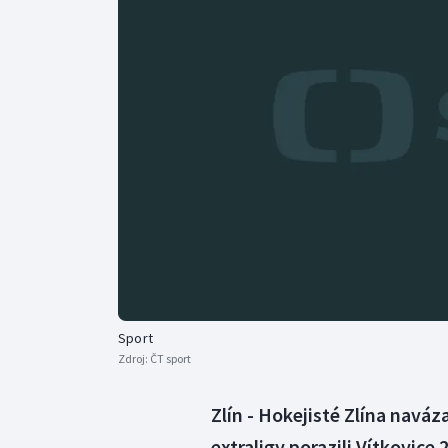
Curling
Dostihy
Florbal
Futsal
Golf
Gymnastika
Sport
Zdroj:
ČT sport
Zlín - Hokejisté Zlína naváz
extraligy porazili Vítkovice