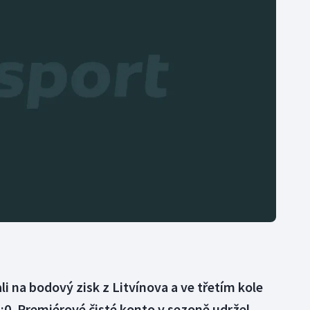
Moderní pětiboj
Triatlon
Motorsport
Veslování
Olympijské hry
Vodní slalom
Parasport
Volejbal
Plavání
Ostatní
Plážový volejbal
ali na bodový zisk z Litvínova a ve třetím kole
 2:0. Premiérové čisté konto v sezoně udržel