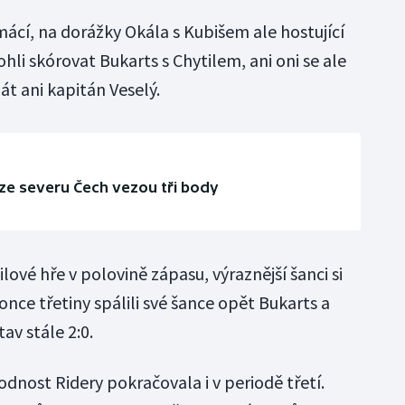
mácí, na dorážky Okála s Kubišem ale hostující
li skórovat Bukarts s Chytilem, ani oni se ale
át ani kapitán Veselý.
a ze severu Čech vezou tři body
ilové hře v polovině zápasu, výraznější šanci si
once třetiny spálili své šance opět Bukarts a
av stále 2:0.
dnost Ridery pokračovala i v periodě třetí.