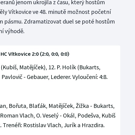
Beranů jenom ukrojila z času, který hostům
ěly Vítkovice ve 48. minutě možnost početní
ném pásmu. Zdramatizovat duel se poté hostům
ní výhodě.
 HC Vítkovice 2:0 (2:0, 0:0, 0:0)
(Kubiš, Matějíček), 12. P. Holík (Bukarts,
Pavlovič - Gebauer, Lederer. Vyloučení: 4:8.
n, Bořuta, Blaťák, Matějíček, Žižka - Bukarts,
, Roman Vlach, O. Veselý - Okál, Podešva, Kubiš
 Trenéři: Rostislav Vlach, Jurík a Hrazdira.