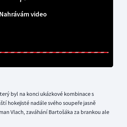
Nahrávám video
terý byl na konci ukázkové kombinace s
tí hokejisté nadále svého soupeře jasně
man Vlach, zaváhání Bartošáka za brankou ale