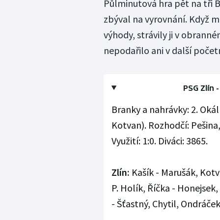
Půlminutová hra pět na tři 
zbýval na vyrovnání. Když m
výhody, strávily ji v obran
nepodařilo ani v další počet
PSG Zlín -
Branky a nahrávky: 2. Okál 
Kotvan). Rozhodčí: Pešina, 
Využití: 1:0. Diváci: 3865.
Zlín:
Kašík - Marušák, Kotva
P. Holík, Říčka - Honejsek
- Šťastný, Chytil, Ondráček.