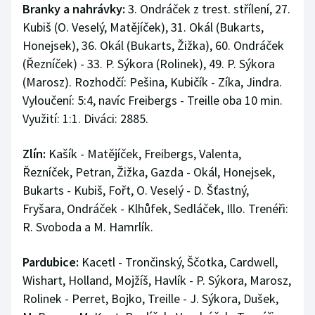
Branky a nahrávky:
3. Ondráček z trest. střílení, 27.
Kubiš (O. Veselý, Matějíček), 31. Okál (Bukarts,
Honejsek), 36. Okál (Bukarts, Žižka), 60. Ondráček
(Řezníček) - 33. P. Sýkora (Rolinek), 49. P. Sýkora
(Marosz). Rozhodčí: Pešina, Kubičík - Zíka, Jindra.
Vyloučení: 5:4, navíc Freibergs - Treille oba 10 min.
Využití: 1:1. Diváci: 2885.
Zlín:
Kašík - Matějíček, Freibergs, Valenta,
Řezníček, Petran, Žižka, Gazda - Okál, Honejsek,
Bukarts - Kubiš, Fořt, O. Veselý - D. Šťastný,
Fryšara, Ondráček - Klhůfek, Sedláček, Illo. Trenéři:
R. Svoboda a M. Hamrlík.
Pardubice:
Kacetl - Trončinský, Ščotka, Cardwell,
Wishart, Holland, Mojžíš, Havlík - P. Sýkora, Marosz,
Rolinek - Perret, Bojko, Treille - J. Sýkora, Dušek,