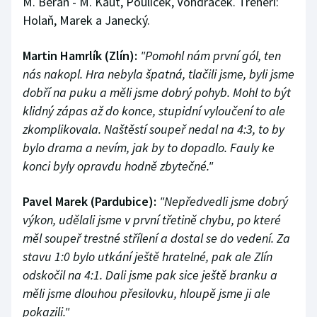
M. Beran - M. Kaut, Poulíček, Vondráček. Trenéři:
Holaň, Marek a Janecký.
Martin Hamrlík (Zlín):
"Pomohl nám první gól, ten
nás nakopl. Hra nebyla špatná, tlačili jsme, byli jsme
dobří na puku a měli jsme dobrý pohyb. Mohl to být
klidný zápas až do konce, stupidní vyloučení to ale
zkomplikovala. Naštěstí soupeř nedal na 4:3, to by
bylo drama a nevím, jak by to dopadlo. Fauly ke
konci byly opravdu hodně zbytečné."
Pavel Marek (Pardubice):
"Nepředvedli jsme dobrý
výkon, udělali jsme v první třetině chybu, po které
měl soupeř trestné střílení a dostal se do vedení. Za
stavu 1:0 bylo utkání ještě hratelné, pak ale Zlín
odskočil na 4:1. Dali jsme pak sice ještě branku a
měli jsme dlouhou přesilovku, hloupě jsme ji ale
pokazili."