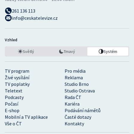
261 136 113
info@ceskatelevize.cz
Vzhled
Světlý
Tmavý
Systém
TV program
Pro média
Živé vysílání
Reklama
TV poplatky
Studio Brno
Teletext
Studio Ostrava
Podcasty
Rada ČT
Počasí
Kariéra
E-shop
Podávání námětů
Mobilní a TV aplikace
Časté dotazy
Vše o ČT
Kontakty