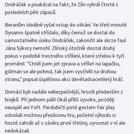
Ondráček a poukázal na fakt, že Zlín vyhrál čtvrté z
posledních pěti zápasů.
Gymnastika
Beranům ideálně vyšel vstup do utkání. Ve třetí minutě
Házená
Dynamo špatně střídalo, díky čemuž se dostal do
samostatného úniku Ondráček, zakončit ale skrze faul
Jezdectví
Jána Sýkory nemohl. Zlínský útočník dostal druhý
pokus v podobě trestného střílení, které střelou k tyči
Judo
proměnil. "Chtěl jsem jet zprava a střílet na lapačku,
gólman se ale pohnul, tak jsem vystřelil na druhou
Krasobruslení
stranu," popsal úspěšnou akci devětadvacetiletý hráč.
Lezení
Domácí byli nadále nebezpečnější, hrozili především z
brejků. Při jednom pálil Okál příliš vysoko, později
Lyže a snowboard
neuspěl ani Fořt. Pardubičtí poté gestem fair play
Moderní pětiboj
odvolali možnou přesilovou hru, početní výhodu si
hosté zahráli až v závěru první třetiny, vyrovnat v ní ale
Motorsport
nedokázali.