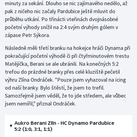
minuty za sekání. Dlouho se nic zajímavého nedělo, až
pak z ničeho nic začaly Pardubice ještě mluvit do
průběhu utkání. Po třinácti vteřinách dvojnásobné
početní výhody snížil na 2:4 svým druhým gólem v
zápase Petr Sýkora.
Následně měli třetí branku na hokejce hráči Dynama při
pokračující početní výhodě či při čtyřminutovém trestu
Matějíčka, Berani se ale ubránili. Na konečných 5:2
trefou do prázdné branky přes celé kluziště pečetil
výhru Zlína Ondráček. "Pouze jsem vyhazoval na icing
od naší branky. Bylo štěstí, že jsem to trefil.
Samozřejmě jsem věděl, že to jde středem, ale vůbec
jsem nemířil," přiznal Ondráček.
Aukro Berani Zlín - HC Dynamo Pardubice
5:2 (1:0, 3:1, 1:1)