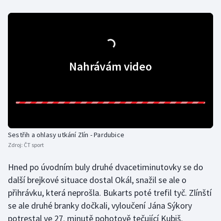
Olympijské hry
Parasport
Plavání
Nahrávám video
Plážový volejbal
Ragby
Rychlobruslení
Sestřih a ohlasy utkání Zlín - Pardubice
Zdroj:
ČT sport
Rychlostní kanoistika
Hned po úvodním buly druhé dvacetiminutovky se do
další brejkové situace dostal Okál, snažil se ale o
Short track
přihrávku, která neprošla. Bukarts poté trefil tyč. Zlínští
Sportovní střelba
se ale druhé branky dočkali, vyloučení Jána Sýkory
potrestal ve 27. minutě pohotově tečující Kubiš.