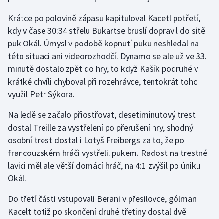
Stolní tenis
Krátce po polovině zápasu kapituloval Kacetl potřetí,
kdy v čase 30:34 střelu Bukartse bruslí dopravil do sítě
Triatlon
puk Okál. Úmysl v podobě kopnutí puku neshledal na
Veslování
této situaci ani videorozhodčí. Dynamo se ale už ve 33.
minutě dostalo zpět do hry, to když Kašík podruhé v
Vodní slalom
krátké chvíli chyboval při rozehrávce, tentokrát toho
využil Petr Sýkora.
Volejbal
Na ledě se začalo přiostřovat, desetiminutový trest
Ostatní
dostal Treille za vystřelení po přerušení hry, shodný
osobní trest dostal i Lotyš Freibergs za to, že po
francouzském hráči vystřelil pukem. Radost na trestné
lavici měl ale větší domácí hráč, na 4:1 zvýšil po úniku
Okál.
Do třetí části vstupovali Berani v přesilovce, gólman
Kacelt totiž po skončení druhé třetiny dostal dvě