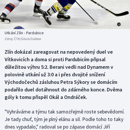
Baseball a softbal
Soutěže
Basketbal
Historické návraty
Biatlon
Aplikace ČT sport
Utkání Zlín - Pardubice
Zdroj:
ČTK/Glück Dalibor
Boby a skeleton
AZ kvíz
Zlín dokázal zareagovat na nepovedený duel ve
Vítkovicích a doma si proti Pardubicím připsal
Box
důležitou výhru 5:2. Berani vedli nad Dynamem v
Curling
polovině utkání už 3:0 a i přes dvojité snížení
Východočechů zásluhou Petra Sýkory se domácím
Dostihy
podařilo duel dotáhnout do zdárného konce. Dvěma
góly k tomu přispěl Okál a Ondráček.
Florbal
"Vyhráváme a týmu tak samozřejmě roste sebevědomí.
Futsal
Je tady chuť, tým je plný elánu a sil. Podle toho to taky
dnes vypadalo," radoval se po zápase domácí Jiří
Golf