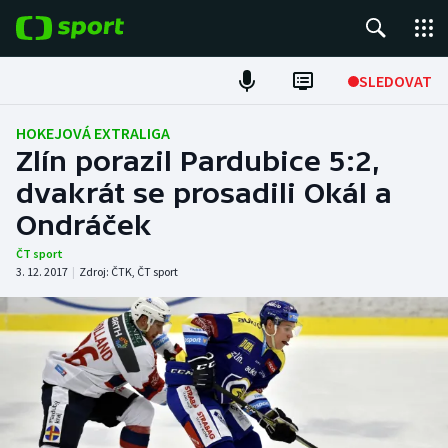
POPULÁRNÍ
SLEDOVAT
Fotbal
HOKEJOVÁ EXTRALIGA
Zlín porazil Pardubice 5:2,
Hokej
dvakrát se prosadili Okál a
Ondráček
Tenis
ČT sport
Atletika
3. 12. 2017
|
Zdroj:
ČTK
,
ČT sport
Cyklistika
DALŠÍ SPORTY
Americký fotbal
NEPŘEHLÉDNĚTE