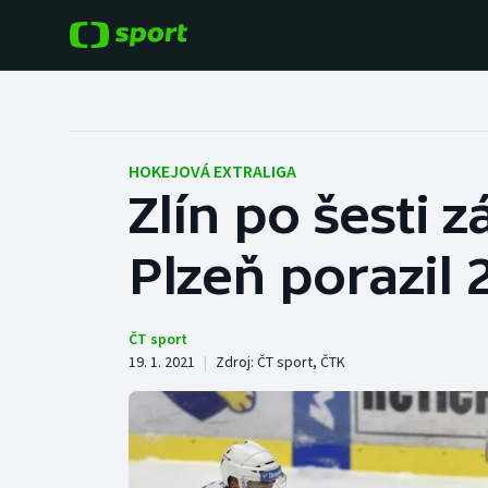
POPULÁRNÍ
DALŠÍ SPORTY
Fotbal
Americký fotbal
HOKEJOVÁ EXTRALIGA
Zlín po šesti
Hokej
Baseball a softbal
Plzeň porazil 
Tenis
Basketbal
Atletika
Biatlon
ČT sport
19. 1. 2021
|
Zdroj:
ČT sport
,
ČTK
Cyklistika
Boby a skeleton
Box