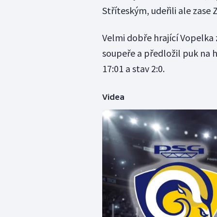
Stříteským, udeřili ale zase Z
Velmi dobře hrající Vopelka 
soupeře a předložil puk na h
17:01 a stav 2:0.
Videa