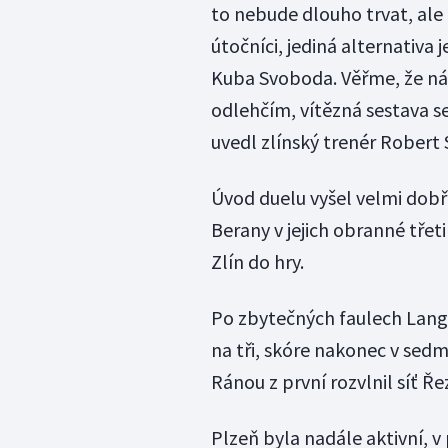
to nebude dlouho trvat, ale 
útočníci, jediná alternativa
Kuba Svoboda. Věřme, že nám
odlehčím, vítězná sestava s
uvedl zlínský trenér Robert
Úvod duelu vyšel velmi dobře
Berany v jejich obranné třeti
Zlín do hry.
Po zbytečných faulech Langa 
na tři, skóre nakonec v sedm
Ránou z první rozvlnil síť Ře
Plzeň byla nadále aktivní, v 