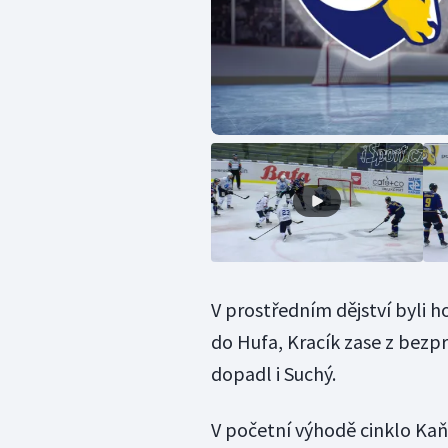
V prostředním dějství byli ho
do Hufa, Kracík zase z bezpr
dopadl i Suchý.
V početní výhodě cinklo Kaň