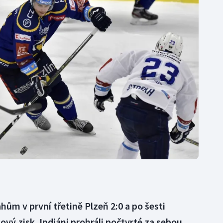
Moderní pětiboj
Triatlon
Motorsport
Veslování
Olympijské hry
Vodní slalom
Parasport
Volejbal
Plavání
Ostatní
Plážový volejbal
hům v první třetině Plzeň 2:0 a po šesti
ový zisk. Indiáni prohráli počtvrté za sebou,