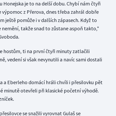
u Honejska je to na delší dobu. Chybí nám čtyři
 je výpomoc z Přerova, dnes třeba zahrál dobře
 ještě pomůže i v dalších zápasech. Když to
e nemění, takže snad to zůstane aspoň takto,"
 Svoboda.
 hostům, ti na první čtyři minuty zatlačili
ně, vedení si však nevynutili a navíc sami dostali
a Eberleho domácí hráli chvíli i přesilovku pět
é minutě otevřeli při klasické početní výhodě.
zníček.
přesilovce se snažili vyrovnat Gulaš se