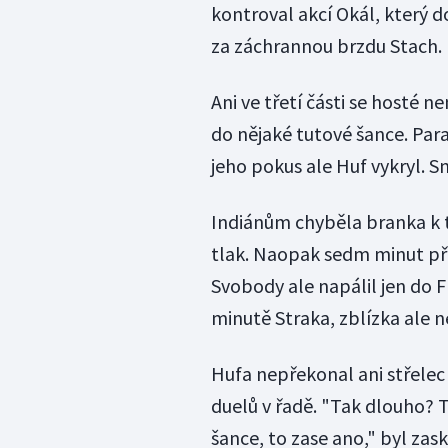
kontroval akcí Okál, který d
za záchrannou brzdu Stach.
Ani ve třetí části se hosté 
do nějaké tutové šance. Para
jeho pokus ale Huf vykryl. S
Indiánům chyběla branka k 
tlak. Naopak sedm minut př
Svobody ale napálil jen do F
minutě Straka, zblízka ale 
Hufa nepřekonal ani střelec 
duelů v řadě. "Tak dlouho? T
šance, to zase ano," byl zas