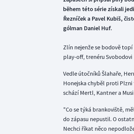
během této série získali jedi
Řezníček a Pavel Kubiš, čis
gólman Daniel Huf.
Zlín nejenže se bodově topí
play-off, trenéru Svobodovi
Vedle útočníků Šlahaře, He
Honejska chyběl proti Plzni
schází Mertl, Kantner a Musil
"Co se týká brankoviště, mě
do zápasu nepustil. O ostat
Nechci říkat něco nepodlože