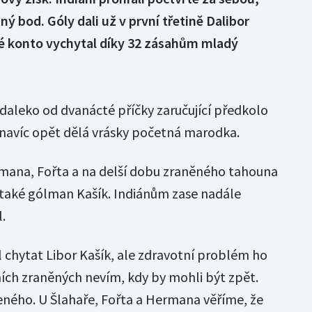
ný bod. Góly dali už v první třetině Dalibor
té konto vychytal díky 32 zásahům mladý
 daleko od dvanácté příčky zaručující předkolo
 navíc opět dělá vrásky početná marodka.
rmana, Fořta a na delší dobu zraněného tahouna
 také gólman Kašík. Indiánům zase nadále
.
l chytat Libor Kašík, ale zdravotní problém ho
ních zraněných nevím, kdy by mohli být zpět.
ného. U Šlahaře, Fořta a Hermana věříme, že