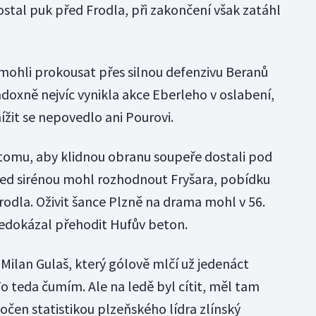
ostal puk před Frodla, při zakončení však zatáhl
nemohli prokousat přes silnou defenzivu Beranů
doxně nejvíc vynikla akce Eberleho v oslabení,
nížit se nepovedlo ani Pourovi.
tomu, aby klidnou obranu soupeře dostali pod
ed sirénou mohl rozhodnout Fryšara, pobídku
rodla. Oživit šance Plzně na drama mohl v 56.
nedokázal přehodit Hufův beton.
Milan Gulaš, který gólově mlčí už jedenáct
o teda čumím. Ale na ledě byl cítit, měl tam
kočen statistikou plzeňského lídra zlínský