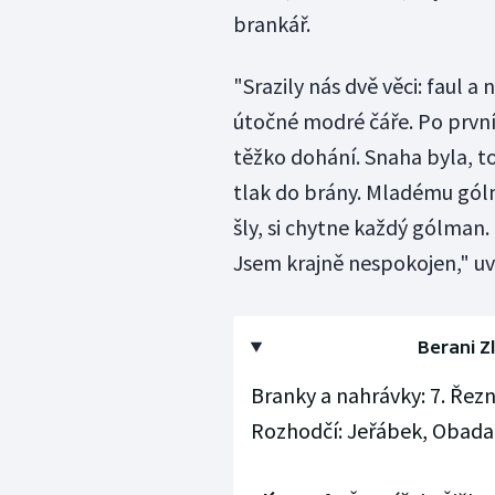
brankář.
"Srazily nás dvě věci: faul 
útočné modré čáře. Po první 
těžko dohání. Snaha byla, 
tlak do brány. Mladému gólma
šly, si chytne každý gólman.
Jsem krajně nespokojen," uv
Berani Zl
Branky a nahrávky: 7. Řezní
Rozhodčí: Jeřábek, Obadal -