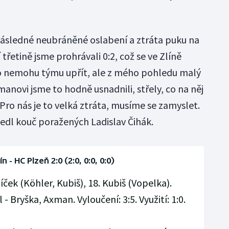
a následné neubráněné oslabení a ztráta puku na
třetině jsme prohrávali 0:2, což se ve Zlíně
to nemohu týmu upřít, ale z mého pohledu malý
novi jsme to hodně usnadnili, střely, co na něj
 Pro nás je to velká ztráta, musíme se zamyslet.
edl kouč poražených Ladislav Čihák.
ín - HC Plzeň 2:0 (2:0, 0:0, 0:0)
ček (Köhler, Kubiš), 18. Kubiš (Vopelka).
 Bryška, Axman. Vyloučení: 3:5. Využití: 1:0.