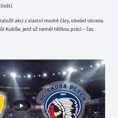
línští.
založil akci z vlastní modré čáry, obešel obranu
ůl Kubiše, jenž už neměl těžkou práci – čas