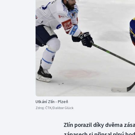
Curling
Dostihy
Florbal
Futsal
Golf
Gymnastika
Utkání Zlín - Plzeň
Zdroj:
ČTK/Dalibor Glück
Zlín porazil díky dvěma zása
zápasech si připsal plný bod