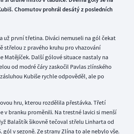
Kubiš. Chomutov prohrál desátý z posledních
 už první třetina. Diváci nemuseli na gól čekat
tě střelou z pravého kruhu pro vhazování
 Matějíček. Další gólové situace nastaly na
elou od modré čáry zaskočil Pavlas zlínského
e zásluhou Kubiše rychle odpověděl, ale po
ovou hru, kterou rozdělila přestávka. Třetí
e v branku proměnili. Na trestné lavici si menší
yž Balaštík šikovně tečoval střelu Linharta od
gól v sezoně. Ze strany Zlína to ale nebylo vše.