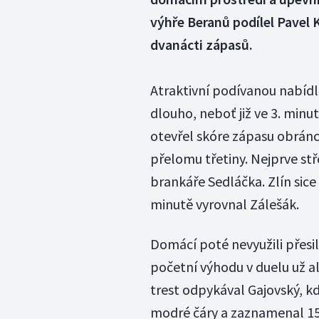
výhře Beranů podílel Pavel 
dvanácti zápasů.
Atraktivní podívanou nabídla
dlouho, neboť již ve 3. minu
otevřel skóre zápasu obránce
přelomu třetiny. Nejprve stř
brankáře Sedláčka. Zlín sic
minutě vyrovnal Zálešák.
Domácí poté nevyužili přesil
početní výhodu v duelu už al
trest odpykával Gajovský, kd
modré čáry a zaznamenal 15. 