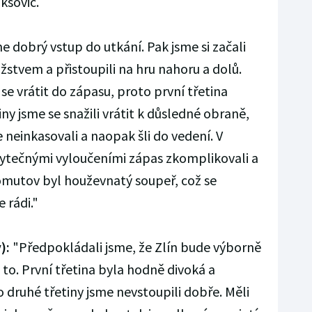
ikšovic.
e dobrý vstup do utkání. Pak jsme si začali
stvem a přistoupili na hru nahoru a dolů.
e vrátit do zápasu, proto první třetina
iny jsme se snažili vrátit k důsledné obraně,
e neinkasovali a naopak šli do vedení. V
zbytečnými vyloučeními zápas zkomplikovali a
omutov byl houževnatý soupeř, což se
 rádi."
):
"Předpokládali jsme, že Zlín bude výborně
a to. První třetina byla hodně divoká a
o druhé třetiny jsme nevstoupili dobře. Měli