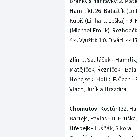
Branky a nahrávky: 3. Matě
Hamrlík), 26. Balaštík (Lin
Kubiš (Linhart, Leška) - 9.
(Michael Frolík). Rozhodčí:
4:4. Využití: 1:0. Diváci: 4417
Zlín:
J. Sedláček - Hamrlík
Matějíček, Řezníček - Balaš
Honejsek, Holík, F. Čech - 
Vlach, Jurík a Hrazdira.
Chomutov:
Kostúr (32. Han
Bartejs, Pavlas - D. Hruška,
Hřebejk - Lušňák, Sikora, 