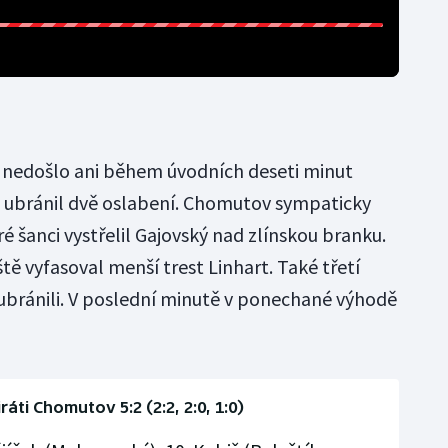
nedošlo ani během úvodních deseti minut
ín ubránil dvě oslabení. Chomutov sympaticky
é šanci vystřelil Gajovský nad zlínskou branku.
tě vyfasoval menší trest Linhart. Také třetí
i ubránili. V poslední minutě v ponechané výhodě
iráti Chomutov 5:2 (2:2, 2:0, 1:0)