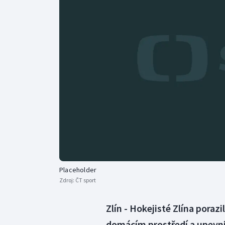
Curling
Dostihy
Florbal
Futsal
Golf
Gymnastika
Placeholder
Zdroj:
ČT sport
Zlín - Hokejisté Zlína poraz
domácím prostředí a upevnil