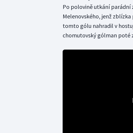
Po polovině utkání parádní 
Melenovského, jenž zblízka
tomto gólu nahradil v hostu
chomutovský gólman poté za