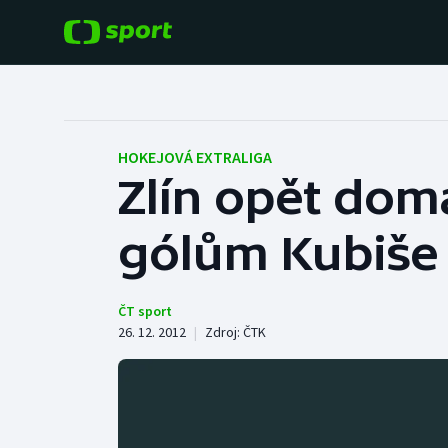
POPULÁRNÍ
DALŠÍ SPORTY
Fotbal
Americký fotbal
HOKEJOVÁ EXTRALIGA
Zlín opět dom
Hokej
Baseball a softbal
gólům Kubiše
Tenis
Basketbal
Atletika
Biatlon
ČT sport
26. 12. 2012
|
Zdroj:
ČTK
Cyklistika
Boby a skeleton
Box