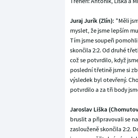
Trenéři: Antonik, Liška a M
Juraj Jurík (Zlín):
"Měli jsm
myslet, že jsme lepším muž
Tím jsme soupeři pomohli s
skončila 2:2. Od druhé třet
což se potvrdilo, když jsm
poslední třetině jsme si 
výsledek byl otevřený. Ch
potvrdilo a za tři body jsme
Jaroslav Liška (Chomutov
bruslit a připravovali se n
zaslouženě skončila 2:2. D