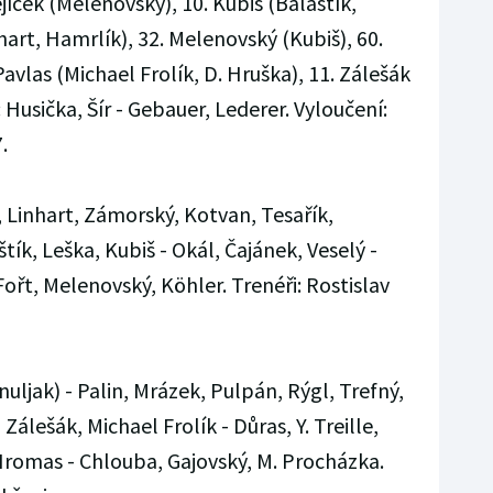
jíček (Melenovský), 10. Kubiš (Balaštík,
hart, Hamrlík), 32. Melenovský (Kubiš), 60.
 Pavlas (Michael Frolík, D. Hruška), 11. Zálešák
 Husička, Šír - Gebauer, Lederer. Vyloučení:
.
, Linhart, Zámorský, Kotvan, Tesařík,
tík, Leška, Kubiš - Okál, Čajánek, Veselý -
Fořt, Melenovský, Köhler. Trenéři: Rostislav
uljak) - Palin, Mrázek, Pulpán, Rýgl, Trefný,
 Zálešák, Michael Frolík - Důras, Y. Treille,
Hromas - Chlouba, Gajovský, M. Procházka.