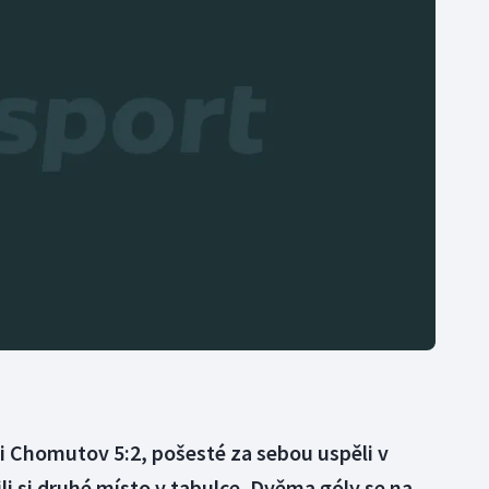
Moderní pětiboj
Triatlon
Motorsport
Veslování
Olympijské hry
Vodní slalom
Parasport
Volejbal
Plavání
Ostatní
Plážový volejbal
ili Chomutov 5:2, pošesté za sebou uspěli v
i si druhé místo v tabulce. Dvěma góly se na