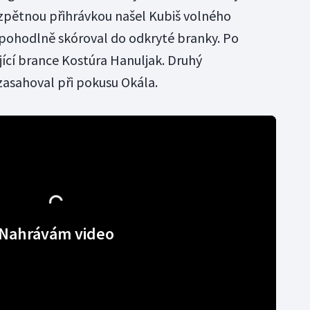
zpětnou přihrávkou našel Kubiš volného
 pohodlně skóroval do odkryté branky. Po
jící brance Kostúra Hanuljak. Druhý
sahoval při pokusu Okála.
Nahrávám video