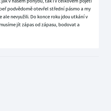
 jak v našem pohybu, tak i v celkovém pojetí
oupeř podvědomě otevřel střední pásmo a my
e ale nevyužili. Do konce roku jdou utkání v
musíme jít zápas od zápasu, bodovat a