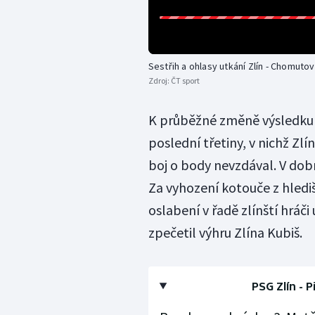
Sestřih a ohlasy utkání Zlín - Chomutov
Zdroj:
ČT sport
K průběžné změně výsledku 
poslední třetiny, v nichž Zl
boj o body nevzdával. V dobr
Za vyhození kotouče z hlediš
oslabení v řadě zlínští hráč
zpečetil výhru Zlína Kubiš.
PSG Zlín - P